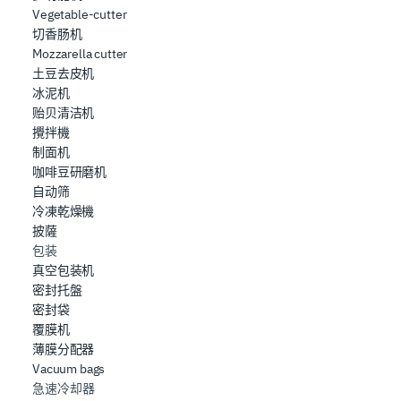
Vegetable-cutter
切香肠机
Mozzarella cutter
土豆去皮机
冰泥机
贻贝清洁机
攪拌機
制面机
咖啡豆研磨机
自动筛
冷凍乾燥機
披薩
包装
真空包装机
密封托盤
密封袋
覆膜机
薄膜分配器
Vacuum bags
急速冷却器