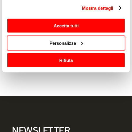
in cui avete effettuato le vostre scelte. È possibile
我声明，我同意Sirman为分析目的处理我的个人
Mostra dettagli
modificare o revocare il proprio consenso in qualsiasi
数据，如隐私政策部分所示
momento dalla Dichiarazione sui cookie o facendo clic
是的
sull'icona di attivazione della privacy.
Accetta tutti
不
Con il tuo consenso, vorremmo anche:
Personalizza
raccogliere informazioni sulla tua posizione
geografica, con un'approssimazione di qualche
发送
Rifiuta
metro,
Identificare il tuo dispositivo, scansionandolo
attivamente alla ricerca di caratteristiche specifiche
(impronte digitali).
Approfondisci come vengono elaborati i tuoi dati personali
e imposta le tue preferenze nella
sezione dettagli
. Puoi
modificare o ritirare il tuo consenso in qualsiasi momento
dalla Dichiarazione sui cookie.
Utilizziamo i cookie per garantire che l’utente possa
NEWSLETTER