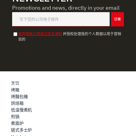
usufruire del servizio richiesto, per personalizzare
Promotions and news, directly in your email
contenuti ed annunci, per fornire funzionalità dei social
media e per analizzare il nostro traffico. Condividiamo
订阅
inoltre informazioni sul modo in cui l’utente utilizza il
nostro sito con i nostri partner che si occupano di analisi
我声明我已阅读过信息通知
并授权处理我的个人数据以用于营销
dei dati web, pubblicità e social media, i quali potrebbero
目的
combinarle con altre informazioni che ha fornito loro o
che hanno raccolto dal suo utilizzo dei loro servizi.
烹饪
烤箱
烤麵包機
烘焙箱
低温慢煮机
煎锅
煮面炉
链式多士炉