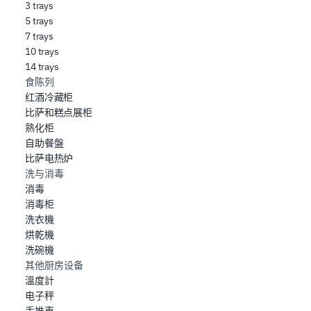
3 trays
5 trays
7 trays
10 trays
14 trays
食陈列
红酒冷藏柜
比萨和糕点展柜
熟化柜
自助餐盤
比萨电热炉
洗与消毒
消毒
消毒柜
洗衣機
烘乾機
洗碗機
其他厨房设备
溫度計
电子秤