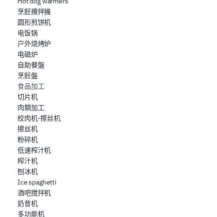
Hot dog warmers
烹飪攪拌機
圆形煎饼机
电饭锅
户外烧烤炉
电磁炉
自助餐盤
烹飪盤
食品加工
切片机
肉類加工
绞肉机-擦丝机
擦丝机
粉碎机
低速榨汁机
榨汁机
刨冰机
Ice spaghetti
酒吧搅拌机
奶昔机
多功能机