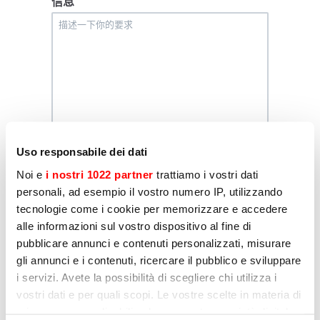
信息
Uso responsabile dei dati
剖析
Noi e
i nostri 1022 partner
trattiamo i vostri dati
我声明，我同意Sirman处理我的个人数据，以便
personali, ad esempio il vostro numero IP, utilizzando
为营销目的发送通信，如隐私政策项下所示
tecnologie come i cookie per memorizzare e accedere
alle informazioni sul vostro dispositivo al fine di
是的
pubblicare annunci e contenuti personalizzati, misurare
不
gli annunci e i contenuti, ricercare il pubblico e sviluppare
i servizi. Avete la possibilità di scegliere chi utilizza i
vostri dati e per quali scopi. Le vostre scelte in materia di
营销
privacy sono applicabili solo su questa proprietà digitale