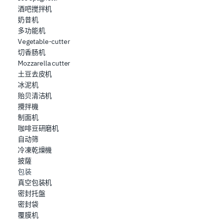
酒吧搅拌机
奶昔机
多功能机
Vegetable-cutter
切香肠机
Mozzarella cutter
土豆去皮机
冰泥机
贻贝清洁机
攪拌機
制面机
咖啡豆研磨机
自动筛
冷凍乾燥機
披薩
包装
真空包装机
密封托盤
密封袋
覆膜机