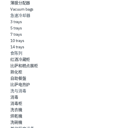
薄膜分配器
Vacuum bags
急速冷却器
3 trays
5 trays
7 trays
10 trays
14 trays
食陈列
红酒冷藏柜
比萨和糕点展柜
熟化柜
自助餐盤
比萨电热炉
洗与消毒
消毒
消毒柜
洗衣機
烘乾機
洗碗機