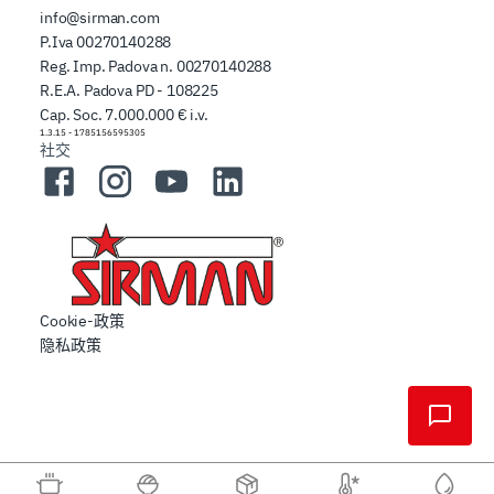
info@sirman.com
P.Iva 00270140288
Reg. Imp. Padova n. 00270140288
R.E.A. Padova PD - 108225
Cap. Soc. 7.000.000 € i.v.
1.3.15
-
1785156595305
社交
Facebook
Instagram
YouTube
LinkedIn
Cookie-政策
隐私政策