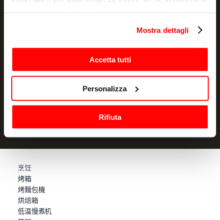
privacy sono applicabili solo su questa proprietà digitale
in cui avete effettuato le vostre scelte. È possibile
NEWSLETTER
Mostra dettagli
modificare o revocare il proprio consenso in qualsiasi
Promotions and news, directly in your email
momento dalla Dichiarazione sui cookie o facendo clic
sull'icona di attivazione della privacy.
Accetta tutti
订阅
Con il tuo consenso, vorremmo anche:
Personalizza
我声明我已阅读过信息通知
并授权处理我的个人数据以用于营销
raccogliere informazioni sulla tua posizione
目的
geografica, con un'approssimazione di qualche
Rifiuta
metro,
Identificare il tuo dispositivo, scansionandolo
attivamente alla ricerca di caratteristiche specifiche
(impronte digitali).
Approfondisci come vengono elaborati i tuoi dati personali
烹饪
烤箱
e imposta le tue preferenze nella
sezione dettagli
. Puoi
烤麵包機
modificare o ritirare il tuo consenso in qualsiasi momento
烘焙箱
dalla Dichiarazione sui cookie.
低温慢煮机