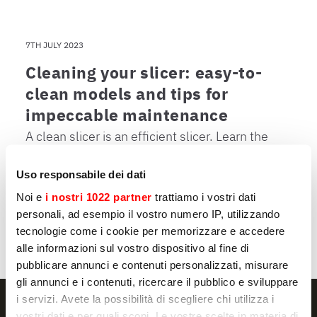
7TH JULY 2023
Cleaning your slicer: easy-to-
clean models and tips for
impeccable maintenance
A clean slicer is an efficient slicer. Learn the
best cleaning practices and which models
are easier to clean.
Uso responsabile dei dati
Noi e
i nostri 1022 partner
trattiamo i vostri dati
personali, ad esempio il vostro numero IP, utilizzando
tecnologie come i cookie per memorizzare e accedere
去新闻
alle informazioni sul vostro dispositivo al fine di
pubblicare annunci e contenuti personalizzati, misurare
gli annunci e i contenuti, ricercare il pubblico e sviluppare
i servizi. Avete la possibilità di scegliere chi utilizza i
vostri dati e per quali scopi. Le vostre scelte in materia di