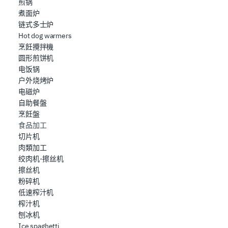
煎锅
Utilizziamo i cookie per garantire che l’utente possa
煮面炉
usufruire del servizio richiesto, per personalizzare
链式多士炉
contenuti ed annunci, per fornire funzionalità dei social
Hot dog warmers
media e per analizzare il nostro traffico. Condividiamo
烹飪攪拌機
inoltre informazioni sul modo in cui l’utente utilizza il
圆形煎饼机
nostro sito con i nostri partner che si occupano di analisi
电饭锅
dei dati web, pubblicità e social media, i quali potrebbero
户外烧烤炉
电磁炉
combinarle con altre informazioni che ha fornito loro o
自助餐盤
che hanno raccolto dal suo utilizzo dei loro servizi.
烹飪盤
食品加工
切片机
肉類加工
绞肉机-擦丝机
擦丝机
粉碎机
低速榨汁机
榨汁机
刨冰机
Ice spaghetti