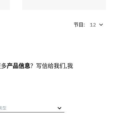
节目:
更多
产品信息
？写信给我们,我