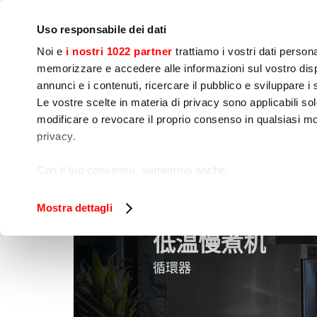
IoT
公司
新闻中心
联系我们
现场培训
Uso responsabile dei dati
Noi e
i nostri 1022 partner
trattiamo i vostri dati person
memorizzare e accedere alle informazioni sul vostro dispo
annunci e i contenuti, ricercare il pubblico e sviluppare i se
Le vostre scelte in materia di privacy sono applicabili sol
modificare o revocare il proprio consenso in qualsiasi mo
烹饪
食品加工
包
privacy.
低温慢煮机
家
烹饪
Con il tuo consenso, vorremmo anche:
raccogliere informazioni sulla tua posizione geog
Identificare il tuo dispositivo, scansionandolo atti
Mostra dettagli
Approfondisci come vengono elaborati i tuoi dati personal
低温慢煮机
tuo consenso in qualsiasi momento dalla Dichiarazione s
循環器
Utilizziamo i cookie per garantire che l’utente possa usuf
funzionalità dei social media e per analizzare il nostro tra
sito con i nostri partner che si occupano di analisi dei da