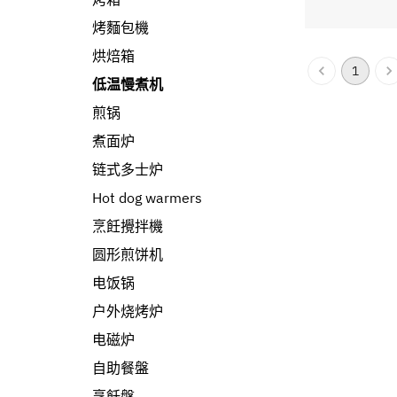
烤麵包機
烘焙箱
1
低温慢煮机
煎锅
煮面炉
链式多士炉
Hot dog warmers
烹飪攪拌機
圆形煎饼机
电饭锅
户外烧烤炉
电磁炉
自助餐盤
烹飪盤