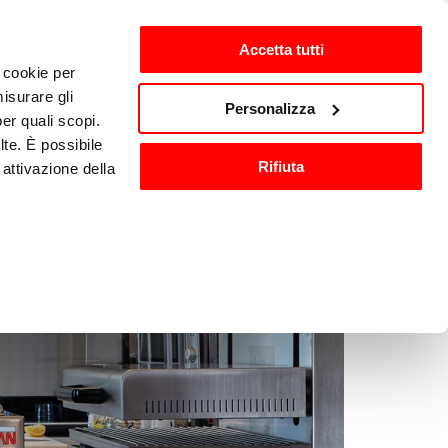
Accetta tutti
i cookie per
isurare gli
zh-CN
Personalizza
per quali scopi.
lte. È possibile
Rifiuta
attivazione della
洗与消毒
其他厨房设备
).
are o ritirare il
ci, per fornire
ilizza il nostro
n altre