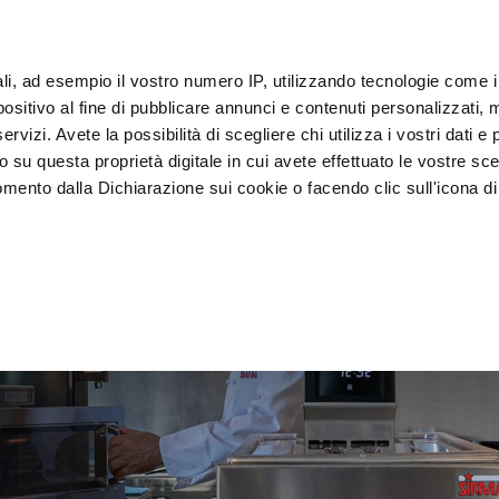
ali, ad esempio il vostro numero IP, utilizzando tecnologie come 
sitivo al fine di pubblicare annunci e contenuti personalizzati, m
客户
rvizi. Avete la possibilità di scegliere chi utilizza i vostri dati e 
o su questa proprietà digitale in cui avete effettuato le vostre sce
mento dalla Dichiarazione sui cookie o facendo clic sull'icona di 
装
急速冷却器
 食陈列
rafica, con un'approssimazione di qualche metro,
vamente alla ricerca di caratteristiche specifiche (impronte digitali
i e imposta le tue preferenze nella
sezione dettagli
. Puoi modific
ui cookie.
ruire del servizio richiesto, per personalizzare contenuti ed annun
ffico. Condividiamo inoltre informazioni sul modo in cui l’utente ut
ti web, pubblicità e social media, i quali potrebbero combinarle co