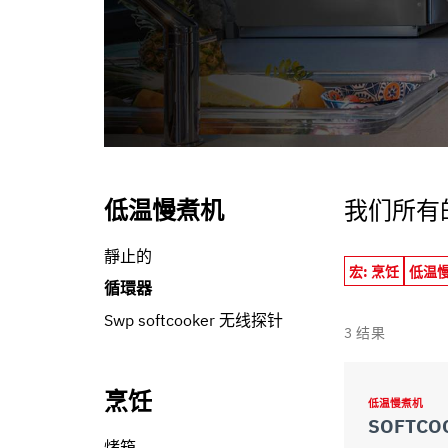
informazioni che ha fornito loro o che hanno raccolto dal s
低温慢煮机
我们所有
靜止的
宏: 烹饪
低温
循環器
Swp softcooker 无线探针
3
结果
烹饪
低温慢煮机
SOFTCO
烤箱