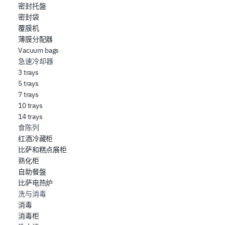
密封托盤
密封袋
覆膜机
薄膜分配器
Vacuum bags
急速冷却器
3 trays
5 trays
7 trays
10 trays
14 trays
食陈列
红酒冷藏柜
比萨和糕点展柜
熟化柜
自助餐盤
比萨电热炉
洗与消毒
消毒
消毒柜