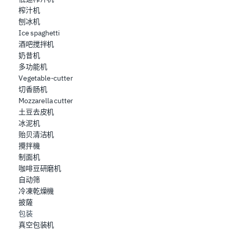
榨汁机
刨冰机
Ice spaghetti
酒吧搅拌机
奶昔机
多功能机
Vegetable-cutter
切香肠机
Mozzarella cutter
土豆去皮机
冰泥机
贻贝清洁机
攪拌機
制面机
咖啡豆研磨机
自动筛
冷凍乾燥機
披薩
包装
真空包装机