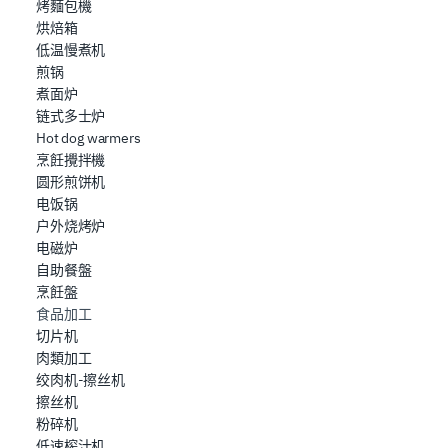
烤麵包機
烘焙箱
Utilizziamo i cookie per garantire che l’utente possa
低温慢煮机
usufruire del servizio richiesto, per personalizzare
煎锅
煮面炉
contenuti ed annunci, per fornire funzionalità dei social
链式多士炉
media e per analizzare il nostro traffico. Condividiamo
Hot dog warmers
inoltre informazioni sul modo in cui l’utente utilizza il
烹飪攪拌機
nostro sito con i nostri partner che si occupano di analisi
圆形煎饼机
dei dati web, pubblicità e social media, i quali potrebbero
电饭锅
combinarle con altre informazioni che ha fornito loro o
户外烧烤炉
che hanno raccolto dal suo utilizzo dei loro servizi.
电磁炉
自助餐盤
烹飪盤
食品加工
切片机
肉類加工
绞肉机-擦丝机
擦丝机
粉碎机
低速榨汁机