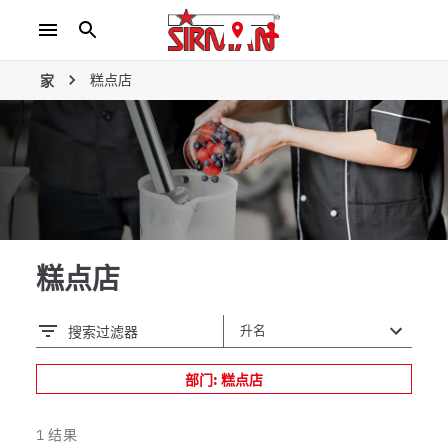
糕点店
家
糕点店
搜索过滤器
部门: 糕点店
1
结果