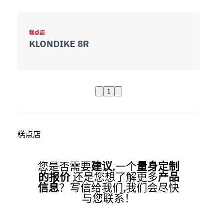
糕点店
KLONDIKE 8R
1
糕点店
您是否需要
建议
,一个
量身定制
的报价
还是您想了解更多
产品
信息
？写信给我们,我们会尽快
与您联系！