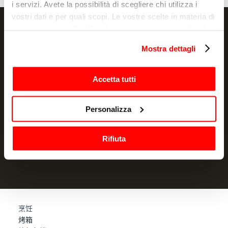
i servizi. Avete la possibilità di scegliere chi utilizza i
vostri dati e per quali scopi. Le vostre scelte in materia di
privacy sono applicabili solo su questa proprietà digitale
in cui avete effettuato le vostre scelte. È possibile
Mostra dettagli
modificare o revocare il proprio consenso in qualsiasi
NEWSLETTER
momento dalla Dichiarazione sui cookie o facendo clic
sull'icona di attivazione della privacy.
Accetta tutti
Promotions and news, directly in your email
Con il tuo consenso, vorremmo anche:
订阅
Personalizza
raccogliere informazioni sulla tua posizione
我声明我已阅读过信息通知
并授权处理我的个人数据以用于营销
geografica, con un'approssimazione di qualche
目的
Rifiuta
metro,
Identificare il tuo dispositivo, scansionandolo
attivamente alla ricerca di caratteristiche specifiche
(impronte digitali).
Approfondisci come vengono elaborati i tuoi dati personali
e imposta le tue preferenze nella
sezione dettagli
. Puoi
烹饪
modificare o ritirare il tuo consenso in qualsiasi momento
烤箱
dalla Dichiarazione sui cookie.