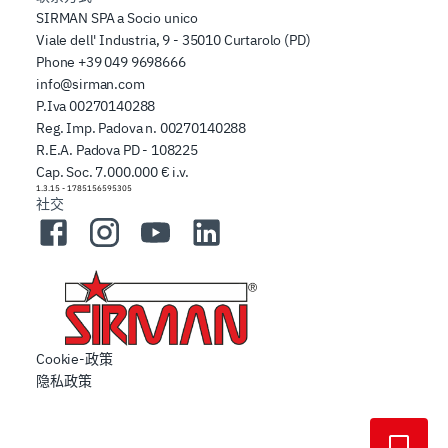
SIRMAN SPA a Socio unico
Viale dell' Industria, 9 - 35010 Curtarolo (PD)
Phone
+39 049 9698666
info@sirman.com
P.Iva 00270140288
Reg. Imp. Padova n. 00270140288
R.E.A. Padova PD - 108225
Cap. Soc. 7.000.000 € i.v.
1.3.15
-
1785156595305
社交
Facebook
Instagram
YouTube
LinkedIn
Cookie-政策
隐私政策