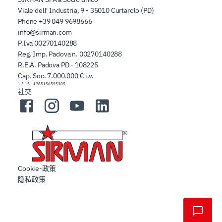
Viale dell' Industria, 9 - 35010 Curtarolo (PD)
Phone
+39 049 9698666
info@sirman.com
P.Iva 00270140288
Reg. Imp. Padova n. 00270140288
R.E.A. Padova PD - 108225
Cap. Soc. 7.000.000 € i.v.
1.3.15
-
1785156595305
社交
Facebook
Instagram
YouTube
LinkedIn
Cookie-政策
隐私政策