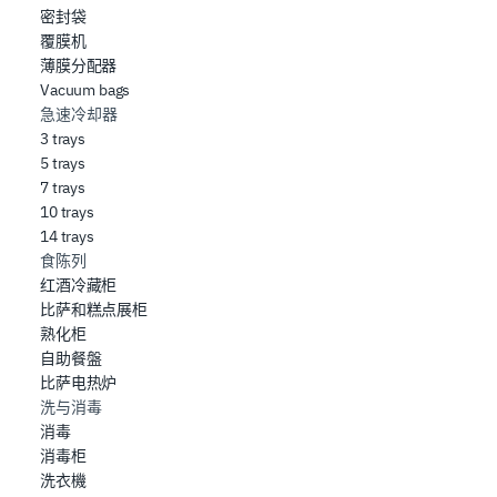
密封袋
覆膜机
薄膜分配器
Vacuum bags
急速冷却器
3 trays
5 trays
7 trays
10 trays
14 trays
食陈列
红酒冷藏柜
比萨和糕点展柜
熟化柜
自助餐盤
比萨电热炉
洗与消毒
消毒
消毒柜
洗衣機