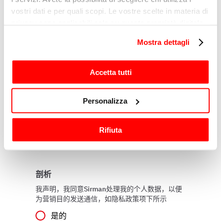
原因
vostri dati e per quali scopi. Le vostre scelte in materia di
privacy sono applicabili solo su questa proprietà digitale
in cui avete effettuato le vostre scelte. È possibile
Mostra dettagli
modificare o revocare il proprio consenso in qualsiasi
信息
momento dalla Dichiarazione sui cookie o facendo clic
sull'icona di attivazione della privacy.
Accetta tutti
Con il tuo consenso, vorremmo anche:
Personalizza
raccogliere informazioni sulla tua posizione
geografica, con un'approssimazione di qualche
Rifiuta
metro,
Identificare il tuo dispositivo, scansionandolo
attivamente alla ricerca di caratteristiche specifiche
(impronte digitali).
剖析
Approfondisci come vengono elaborati i tuoi dati personali
我声明，我同意Sirman处理我的个人数据，以便
e imposta le tue preferenze nella
sezione dettagli
. Puoi
为营销目的发送通信，如隐私政策项下所示
modificare o ritirare il tuo consenso in qualsiasi momento
是的
dalla Dichiarazione sui cookie.