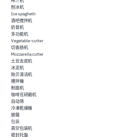
榨汁机
刨冰机
Ice spaghetti
酒吧搅拌机
奶昔机
多功能机
Vegetable-cutter
切香肠机
Mozzarella cutter
土豆去皮机
冰泥机
贻贝清洁机
攪拌機
制面机
咖啡豆研磨机
自动筛
冷凍乾燥機
披薩
包装
真空包装机
密封托盤