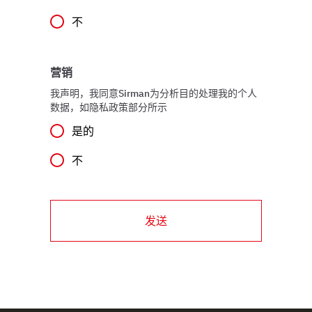
不
Utilizziamo i cookie per garantire che l’utente possa
usufruire del servizio richiesto, per personalizzare
contenuti ed annunci, per fornire funzionalità dei social
营销
media e per analizzare il nostro traffico. Condividiamo
inoltre informazioni sul modo in cui l’utente utilizza il
我声明，我同意Sirman为分析目的处理我的个人
数据，如隐私政策部分所示
nostro sito con i nostri partner che si occupano di analisi
dei dati web, pubblicità e social media, i quali potrebbero
是的
combinarle con altre informazioni che ha fornito loro o
不
che hanno raccolto dal suo utilizzo dei loro servizi.
发送