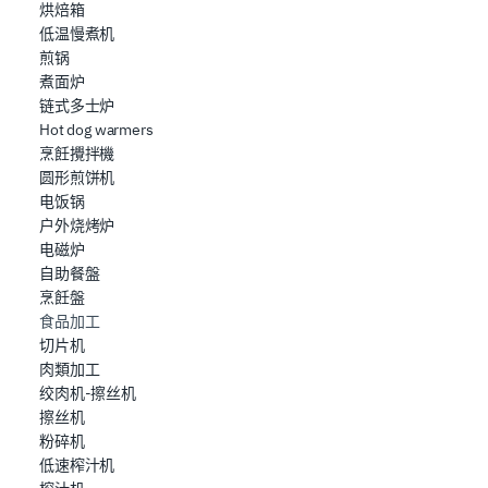
烘焙箱
低温慢煮机
煎锅
煮面炉
链式多士炉
Hot dog warmers
烹飪攪拌機
圆形煎饼机
电饭锅
户外烧烤炉
电磁炉
自助餐盤
烹飪盤
食品加工
切片机
肉類加工
绞肉机-擦丝机
擦丝机
粉碎机
低速榨汁机