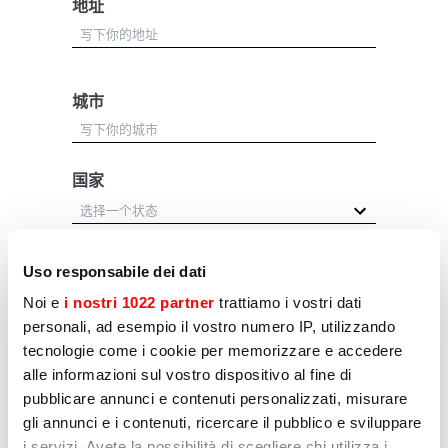
地址
城市
国家
Uso responsabile dei dati
职业
Noi e
i nostri 1022 partner
trattiamo i vostri dati
经销商
personali, ad esempio il vostro numero IP, utilizzando
tecnologie come i cookie per memorizzare e accedere
用户
alle informazioni sul vostro dispositivo al fine di
其他
pubblicare annunci e contenuti personalizzati, misurare
gli annunci e i contenuti, ricercare il pubblico e sviluppare
i servizi. Avete la possibilità di scegliere chi utilizza i