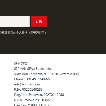
订阅
授权处理我的个人数据以用于营销目的
联系方式
SIRMAN SPA a Socio unico
Viale dell' Industria, 9 - 35010 Curtarolo (PD)
Phone
+39 049 9698666
info@sirman.com
P.Iva 00270140288
Reg. Imp. Padova n. 00270140288
R.E.A. Padova PD - 108225
Cap. Soc. 7.000.000 € i.v.