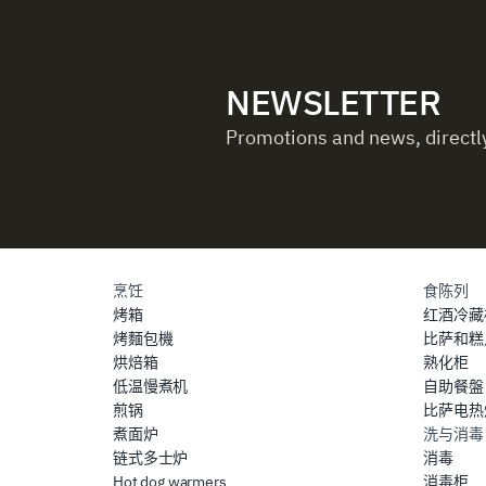
NEWSLETTER
Promotions and news, directly
烹饪
食陈列
烤箱
红酒冷藏
烤麵包機
比萨和糕
烘焙箱
熟化柜
低温慢煮机
自助餐盤
煎锅
比萨电热
煮面炉
洗与消毒
链式多士炉
消毒
Hot dog warmers
消毒柜