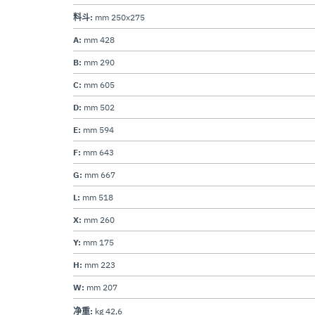
料斗:
mm 250x275
A:
mm 428
B:
mm 290
C:
mm 605
D:
mm 502
E:
mm 594
F:
mm 643
G:
mm 667
L:
mm 518
X:
mm 260
Y:
mm 175
H:
mm 223
W:
mm 207
净重:
kg 42,6