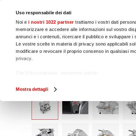
IoT
公司
新闻中心
联系我们
现场培训
Uso responsabile dei dati
Noi e
i nostri 1022 partner
trattiamo i vostri dati person
memorizzare e accedere alle informazioni sul vostro dispo
annunci e i contenuti, ricercare il pubblico e sviluppare i se
Le vostre scelte in materia di privacy sono applicabili sol
modificare o revocare il proprio consenso in qualsiasi mo
烹饪
食品加工
包
privacy.
CANOVA AUTOMEC
家
食品加工
切片机
Con il tuo consenso, vorremmo anche:
raccogliere informazioni sulla tua posizione geog
Identificare il tuo dispositivo, scansionandolo atti
Mostra dettagli
Approfondisci come vengono elaborati i tuoi dati personal
tuo consenso in qualsiasi momento dalla Dichiarazione s
Utilizziamo i cookie per garantire che l’utente possa usuf
funzionalità dei social media e per analizzare il nostro tra
sito con i nostri partner che si occupano di analisi dei da