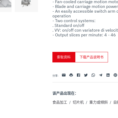
- Fan-cooled carriage motion moto
uo utilizzo dei loro servizi.
- Blade and carriage motion power
- An easily accessible switch arm 
operation

- Two control systems:

. Standard on/off

. VV: on/off con variatore di velocit
- Output slices per minute: 4 - 46
索取资料
下载产品说明书
Facebook
Twitter
Whatsapp
Telegram
Linkedin
Pint
电子邮件
打印
分享
:
该产品出现在：
食品加工
/
切片机
/
重力或傾斜
/
自