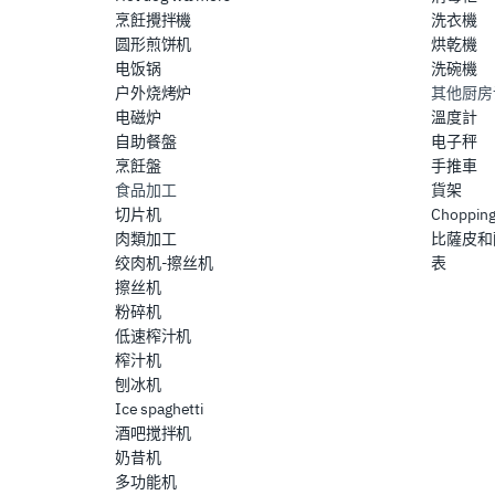
烹飪攪拌機
洗衣機
圆形煎饼机
烘乾機
电饭锅
洗碗機
户外烧烤炉
其他厨房
电磁炉
溫度計
自助餐盤
电子秤
烹飪盤
手推車
食品加工
貨架
切片机
Chopping
肉類加工
比薩皮和
绞肉机-擦丝机
表
擦丝机
粉碎机
低速榨汁机
榨汁机
刨冰机
Ice spaghetti
酒吧搅拌机
奶昔机
多功能机