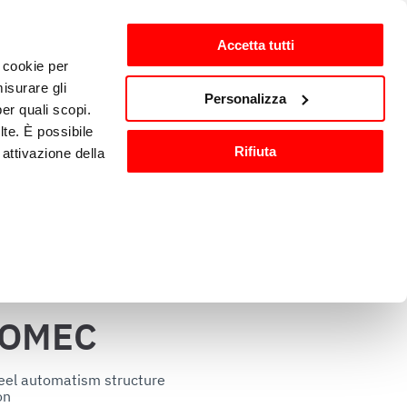
Accetta tutti
i cookie per
isurare gli
zh-CN
Personalizza
per quali scopi.
lte. È possibile
Rifiuta
attivazione della
洗与消毒
其他厨房设备
).
are o ritirare il
TOMEC
ci, per fornire
ilizza il nostro
eel automatism structure

n

n altre