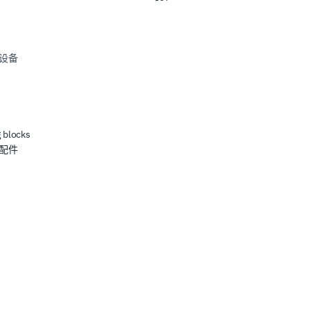
设备
 blocks
配件