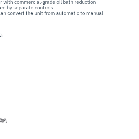
r with commercial-grade oil bath reduction

ed by separate controls

can convert the unit from automatic to manual 
à

erest
動的