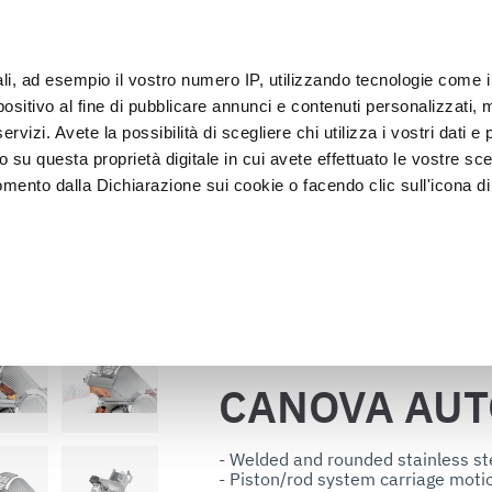
ali, ad esempio il vostro numero IP, utilizzando tecnologie come 
sitivo al fine di pubblicare annunci e contenuti personalizzati, m
客户
rvizi. Avete la possibilità di scegliere chi utilizza i vostri dati e 
o su questa proprietà digitale in cui avete effettuato le vostre sce
mento dalla Dichiarazione sui cookie o facendo clic sull'icona di 
装
急速冷却器
 食陈列
rafica, con un'approssimazione di qualche metro,
vamente alla ricerca di caratteristiche specifiche (impronte digitali
返回目录
i e imposta le tue preferenze nella
sezione dettagli
. Puoi modific
ui cookie.
CANOVA AU
ruire del servizio richiesto, per personalizzare contenuti ed annun
ffico. Condividiamo inoltre informazioni sul modo in cui l’utente ut
- Welded and rounded stainless st
- Piston/rod system carriage motio
ti web, pubblicità e social media, i quali potrebbero combinarle co