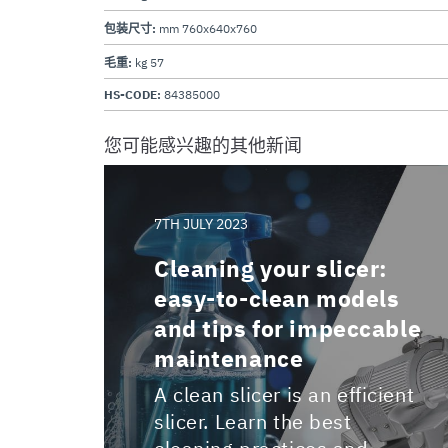
包装尺寸:
mm 760x640x760
毛重:
kg 57
HS-CODE:
84385000
您可能感兴趣的其他新闻
7TH JULY 2023
Cleaning your slicer:
easy-to-clean models
and tips for impeccable
maintenance
A clean slicer is an efficient
slicer. Learn the best