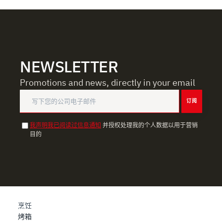
dalla Dichiarazione sui cookie.
Utilizziamo i cookie per garantire che l’utente possa
usufruire del servizio richiesto, per personalizzare
contenuti ed annunci, per fornire funzionalità dei social
NEWSLETTER
media e per analizzare il nostro traffico. Condividiamo
inoltre informazioni sul modo in cui l’utente utilizza il
Promotions and news, directly in your email
nostro sito con i nostri partner che si occupano di analisi
订阅
dei dati web, pubblicità e social media, i quali potrebbero
combinarle con altre informazioni che ha fornito loro o
我声明我已阅读过信息通知
并授权处理我的个人数据以用于营销
che hanno raccolto dal suo utilizzo dei loro servizi.
目的
烹饪
烤箱