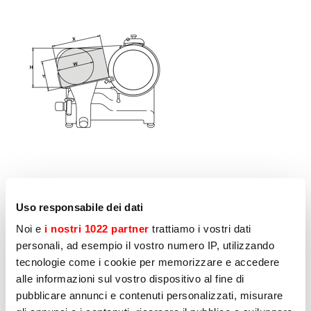
您可能感兴趣的其他新闻
Uso responsabile dei dati
Noi e
i nostri 1022 partner
trattiamo i vostri dati
personali, ad esempio il vostro numero IP, utilizzando
7TH JULY 2023
tecnologie come i cookie per memorizzare e accedere
Cleaning your slicer: easy-to-
alle informazioni sul vostro dispositivo al fine di
clean models and tips for
pubblicare annunci e contenuti personalizzati, misurare