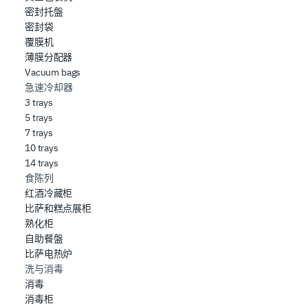
密封托盤
密封袋
覆膜机
薄膜分配器
Vacuum bags
急速冷却器
3 trays
5 trays
7 trays
10 trays
14 trays
食陈列
红酒冷藏柜
比萨和糕点展柜
熟化柜
自助餐盤
比萨电热炉
洗与消毒
消毒
消毒柜