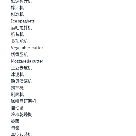
低速榨汁机
榨汁机
刨冰机
Ice spaghetti
酒吧搅拌机
奶昔机
多功能机
Vegetable-cutter
切香肠机
Mozzarella cutter
土豆去皮机
冰泥机
贻贝清洁机
攪拌機
制面机
咖啡豆研磨机
自动筛
冷凍乾燥機
披薩
包装
真空包装机