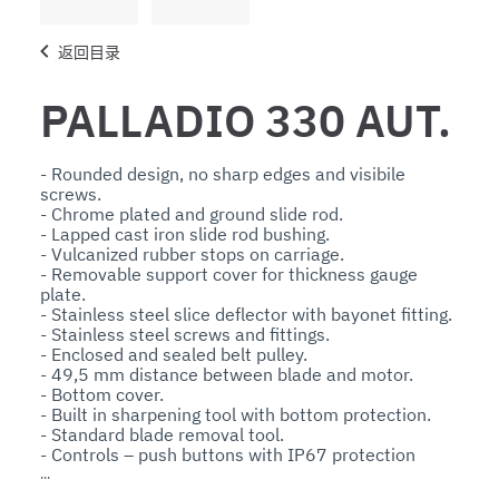
返回目录
PALLADIO 330 AUT.
- Rounded design, no sharp edges and visibile 
screws. 

- Chrome plated and ground slide rod. 

- Lapped cast iron slide rod bushing.

- Vulcanized rubber stops on carriage. 

- Removable support cover for thickness gauge 
plate.

- Stainless steel slice deflector with bayonet fitting.

- Stainless steel screws and fittings.

- Enclosed and sealed belt pulley.

- 49,5 mm distance between blade and motor.

- Bottom cover.

- Built in sharpening tool with bottom protection.

- Standard blade removal tool. 

- Controls – push buttons with IP67 protection 
rating.

- 3 speed selection
