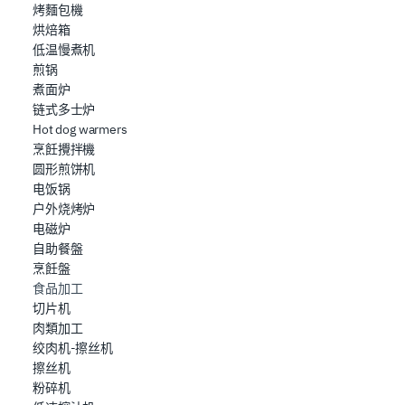
烤麵包機
烘焙箱
低温慢煮机
煎锅
煮面炉
链式多士炉
Hot dog warmers
烹飪攪拌機
圆形煎饼机
电饭锅
户外烧烤炉
电磁炉
自助餐盤
烹飪盤
食品加工
切片机
肉類加工
绞肉机-擦丝机
擦丝机
粉碎机