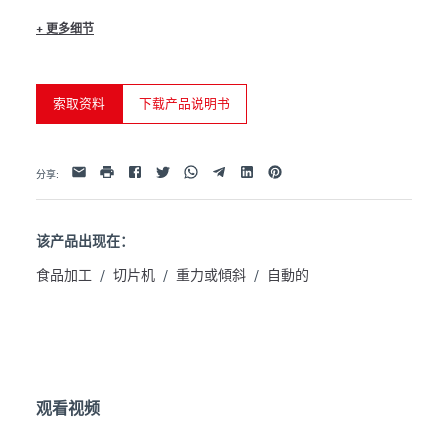
- 3 different adjustments for carriage travel.

+
更多细节
- Slice counter.

- Slice number setting with automatic stop feature.

- Carriage “U” with an adjustable fence and 
product locking bracket that can be positioned 
according to the size of the product to help contain 
索取资料
下载产品说明书
it and feed it toward the blade.

- Enclosed and sealed drive motor.

- Positive drive belt.

Facebook
Twitter
Whatsapp
Telegram
Linkedin
Pinterest
电子邮件
打印
- Carriage release system for manual slicing.

分享
:
- Output slicers per minute: 34 - 70

Optionals:
该产品出现在：
- Carriage with increased length, equipped with 
adjustable guides to align and feed one or multiple 
食品加工
/
切片机
/
重力或傾斜
/
自動的
products in parallel, and a specially designed 
product press bracket with increased weight to 
push the product toward the blade.

- Fish slicing slide to be fixed on the "U" tray:

. Maximum product dimensions: 170 x 88h mm.

. Adjustable cutting angle up to 50°.

. Product temperature close to 0°C, preferably -5°C 
观看视频
/ -6°C.

- Tube for cutting vegetables.

- Lifting lever.