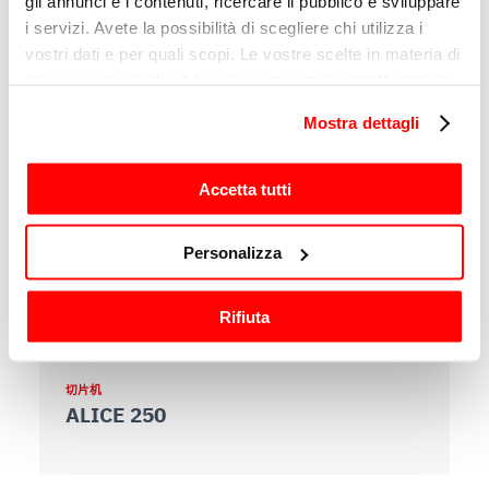
gli annunci e i contenuti, ricercare il pubblico e sviluppare
impeccable maintenance
i servizi. Avete la possibilità di scegliere chi utilizza i
A clean slicer is an efficient slicer. Learn the
vostri dati e per quali scopi. Le vostre scelte in materia di
best cleaning practices and which models
privacy sono applicabili solo su questa proprietà digitale
are easier to clean.
in cui avete effettuato le vostre scelte. È possibile
Mostra dettagli
modificare o revocare il proprio consenso in qualsiasi
momento dalla Dichiarazione sui cookie o facendo clic
sull'icona di attivazione della privacy.
Accetta tutti
您可能感兴趣的其他产品
Con il tuo consenso, vorremmo anche:
Personalizza
raccogliere informazioni sulla tua posizione
页
1
的
8
geografica, con un'approssimazione di qualche
Rifiuta
metro,
Identificare il tuo dispositivo, scansionandolo
attivamente alla ricerca di caratteristiche specifiche
切片机
切
(impronte digitali).
ALICE 250
A
Approfondisci come vengono elaborati i tuoi dati personali
e imposta le tue preferenze nella
sezione dettagli
. Puoi
modificare o ritirare il tuo consenso in qualsiasi momento