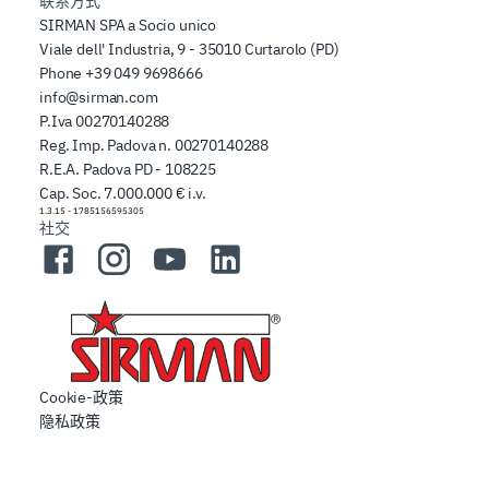
联系方式
SIRMAN SPA a Socio unico
Viale dell' Industria, 9 - 35010 Curtarolo (PD)
Phone
+39 049 9698666
info@sirman.com
P.Iva 00270140288
Reg. Imp. Padova n. 00270140288
R.E.A. Padova PD - 108225
Cap. Soc. 7.000.000 € i.v.
1.3.15
-
1785156595305
社交
Facebook
Instagram
YouTube
LinkedIn
Cookie-政策
隐私政策