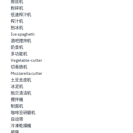
擦丝机
粉碎机
低速榨汁机
榨汁机
刨冰机
Ice spaghetti
酒吧搅拌机
奶昔机
多功能机
Vegetable-cutter
切香肠机
Mozzarella cutter
土豆去皮机
冰泥机
贻贝清洁机
攪拌機
制面机
咖啡豆研磨机
自动筛
冷凍乾燥機
披薩