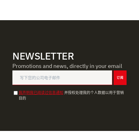
combinarle con altre informazioni che ha fornito loro o
che hanno raccolto dal suo utilizzo dei loro servizi.
NEWSLETTER
Promotions and news, directly in your email
订阅
我声明我已阅读过信息通知
并授权处理我的个人数据以用于营销
目的