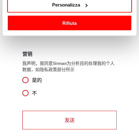
Con il tuo consenso, vorremmo anche:
我声明，我同意Sirman处理我的个人数据，以便
Personalizza
为营销目的发送通信，如隐私政策项下所示
raccogliere informazioni sulla tua posizione
geografica, con un'approssimazione di qualche
是的
Rifiuta
metro,
不
Identificare il tuo dispositivo, scansionandolo
attivamente alla ricerca di caratteristiche specifiche
(impronte digitali).
营销
Approfondisci come vengono elaborati i tuoi dati personali
e imposta le tue preferenze nella
sezione dettagli
. Puoi
我声明，我同意Sirman为分析目的处理我的个人
数据，如隐私政策部分所示
modificare o ritirare il tuo consenso in qualsiasi momento
dalla Dichiarazione sui cookie.
是的
Utilizziamo i cookie per garantire che l’utente possa
不
usufruire del servizio richiesto, per personalizzare
contenuti ed annunci, per fornire funzionalità dei social
media e per analizzare il nostro traffico. Condividiamo
发送
inoltre informazioni sul modo in cui l’utente utilizza il
nostro sito con i nostri partner che si occupano di analisi
dei dati web, pubblicità e social media, i quali potrebbero