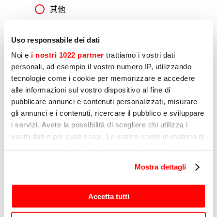
其他
Uso responsabile dei dati
原因
Noi e
i nostri 1022 partner
trattiamo i vostri dati
personali, ad esempio il vostro numero IP, utilizzando
tecnologie come i cookie per memorizzare e accedere
alle informazioni sul vostro dispositivo al fine di
信息
pubblicare annunci e contenuti personalizzati, misurare
gli annunci e i contenuti, ricercare il pubblico e sviluppare
i servizi. Avete la possibilità di scegliere chi utilizza i
vostri dati e per quali scopi. Le vostre scelte in materia di
privacy sono applicabili solo su questa proprietà digitale
in cui avete effettuato le vostre scelte. È possibile
Mostra dettagli
modificare o revocare il proprio consenso in qualsiasi
momento dalla Dichiarazione sui cookie o facendo clic
sull'icona di attivazione della privacy.
Accetta tutti
剖析