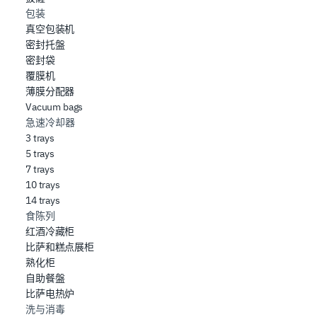
包装
真空包装机
密封托盤
密封袋
覆膜机
薄膜分配器
Vacuum bags
急速冷却器
3 trays
5 trays
7 trays
10 trays
14 trays
食陈列
红酒冷藏柜
比萨和糕点展柜
熟化柜
自助餐盤
比萨电热炉
洗与消毒