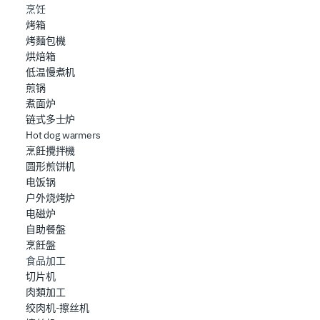
烹饪
烤箱
烤麵包機
烘焙箱
低温慢煮机
煎锅
煮面炉
链式多士炉
Hot dog warmers
烹飪攪拌機
圆形煎饼机
电饭锅
户外烧烤炉
电磁炉
自助餐盤
烹飪盤
食品加工
切片机
肉類加工
绞肉机-擦丝机