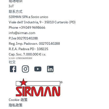
现场培训
IoT
联系方式
SIRMAN SPA a Socio unico
Viale dell' Industria, 9 - 35010 Curtarolo (PD)
Phone
+39 049 9698666
info@sirman.com
P.Iva 00270140288
Reg. Imp. Padova n. 00270140288
R.E.A. Padova PD - 108225
Cap. Soc. 7.000.000 € i.v.
1.3.15
-
1785156595305
社交
Facebook
Instagram
YouTube
LinkedIn
Cookie-政策
隐私政策