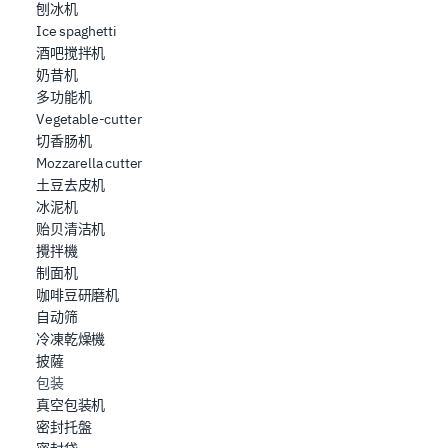
刨冰机
Ice spaghetti
酒吧搅拌机
奶昔机
多功能机
Vegetable-cutter
切香肠机
Mozzarella cutter
土豆去皮机
冰泥机
贻贝清洁机
攪拌機
制面机
咖啡豆研磨机
自动筛
冷凍乾燥機
披薩
包装
真空包装机
密封托盤