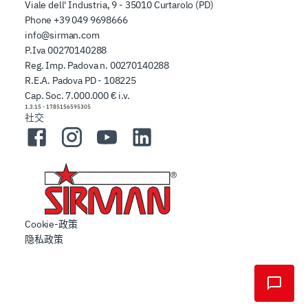
Viale dell' Industria, 9 - 35010 Curtarolo (PD)
Phone
+39 049 9698666
info@sirman.com
P.Iva 00270140288
Reg. Imp. Padova n. 00270140288
R.E.A. Padova PD - 108225
Cap. Soc. 7.000.000 € i.v.
1.3.15
-
1785156595305
社交
Facebook
Instagram
YouTube
LinkedIn
Cookie-政策
隐私政策