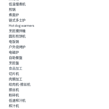
低温慢煮机
Utilizziamo i cookie per garantire che l’utente possa
煎锅
usufruire del servizio richiesto, per personalizzare
煮面炉
contenuti ed annunci, per fornire funzionalità dei social
链式多士炉
media e per analizzare il nostro traffico. Condividiamo
Hot dog warmers
烹飪攪拌機
inoltre informazioni sul modo in cui l’utente utilizza il
圆形煎饼机
nostro sito con i nostri partner che si occupano di analisi
电饭锅
dei dati web, pubblicità e social media, i quali potrebbero
户外烧烤炉
combinarle con altre informazioni che ha fornito loro o
电磁炉
che hanno raccolto dal suo utilizzo dei loro servizi.
自助餐盤
烹飪盤
食品加工
切片机
肉類加工
绞肉机-擦丝机
擦丝机
粉碎机
低速榨汁机
榨汁机