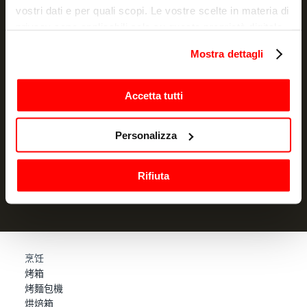
vostri dati e per quali scopi. Le vostre scelte in materia di
privacy sono applicabili solo su questa proprietà digitale
in cui avete effettuato le vostre scelte. È possibile
Mostra dettagli
NEWSLETTER
modificare o revocare il proprio consenso in qualsiasi
momento dalla Dichiarazione sui cookie o facendo clic
Promotions and news, directly in your email
sull'icona di attivazione della privacy.
Accetta tutti
订阅
Con il tuo consenso, vorremmo anche:
Personalizza
raccogliere informazioni sulla tua posizione
我声明我已阅读过信息通知
并授权处理我的个人数据以用于营销
目的
geografica, con un'approssimazione di qualche
Rifiuta
metro,
Identificare il tuo dispositivo, scansionandolo
attivamente alla ricerca di caratteristiche specifiche
(impronte digitali).
Approfondisci come vengono elaborati i tuoi dati personali
烹饪
e imposta le tue preferenze nella
sezione dettagli
. Puoi
烤箱
modificare o ritirare il tuo consenso in qualsiasi momento
烤麵包機
dalla Dichiarazione sui cookie.
烘焙箱