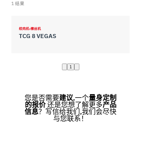
1
结果
绞肉机-擦丝机
TCG 8 VEGAS
1
您是否需要
建议
,一个
量身定制
的报价
还是您想了解更多
产品
信息
？写信给我们,我们会尽快
与您联系！