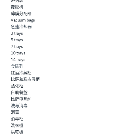
密封袋
覆膜机
薄膜分配器
Vacuum bags
急速冷却器
3 trays
5 trays
7 trays
10 trays
14 trays
食陈列
红酒冷藏柜
比萨和糕点展柜
熟化柜
自助餐盤
比萨电热炉
洗与消毒
消毒
消毒柜
洗衣機
烘乾機