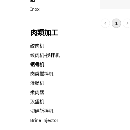
Inox
1
肉類加工
绞肉机
绞肉机-搅拌机
锯骨机
肉类搅拌机
灌肠机
嫩肉器
汉堡机
切碎斩拌机
Brine injector