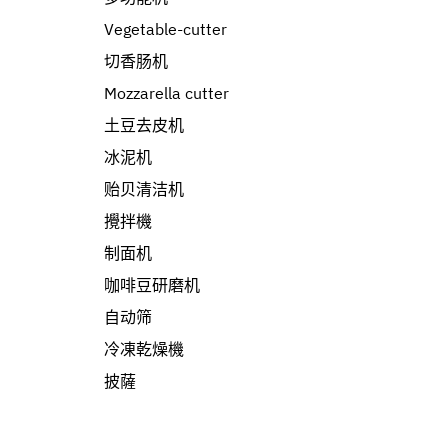
Vegetable-cutter
切香肠机
Mozzarella cutter
土豆去皮机
冰泥机
贻贝清洁机
攪拌機
制面机
咖啡豆研磨机
自动筛
冷凍乾燥機
披薩