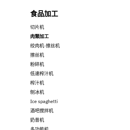
食品加工
切片机
肉類加工
绞肉机-擦丝机
擦丝机
粉碎机
低速榨汁机
榨汁机
刨冰机
Ice spaghetti
酒吧搅拌机
奶昔机
多功能机