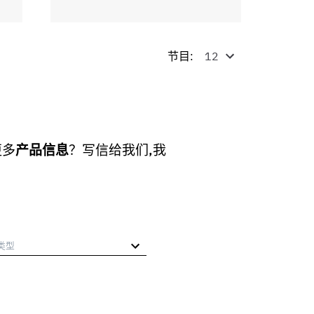
节目:
更多
产品信息
？写信给我们,我