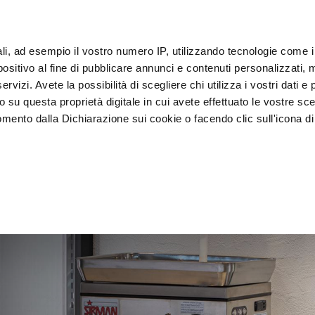
ali, ad esempio il vostro numero IP, utilizzando tecnologie come 
sitivo al fine di pubblicare annunci e contenuti personalizzati, m
客户
rvizi. Avete la possibilità di scegliere chi utilizza i vostri dati e 
o su questa proprietà digitale in cui avete effettuato le vostre sce
mento dalla Dichiarazione sui cookie o facendo clic sull'icona di 
装
急速冷却器
 食陈列
rafica, con un'approssimazione di qualche metro,
vamente alla ricerca di caratteristiche specifiche (impronte digitali
i e imposta le tue preferenze nella
sezione dettagli
. Puoi modific
ui cookie.
ruire del servizio richiesto, per personalizzare contenuti ed annun
ffico. Condividiamo inoltre informazioni sul modo in cui l’utente ut
ti web, pubblicità e social media, i quali potrebbero combinarle co