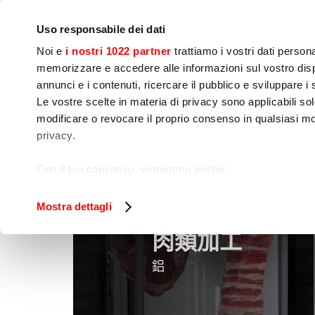
IoT
公司
新闻中心
联系我们
现场培训
Uso responsabile dei dati
Noi e
i nostri 1022 partner
trattiamo i vostri dati person
memorizzare e accedere alle informazioni sul vostro dispo
annunci e i contenuti, ricercare il pubblico e sviluppare i se
Le vostre scelte in materia di privacy sono applicabili sol
modificare o revocare il proprio consenso in qualsiasi mo
烹饪
食品加工
包
privacy.
肉類加工
家
食品加工
Con il tuo consenso, vorremmo anche:
raccogliere informazioni sulla tua posizione geog
Identificare il tuo dispositivo, scansionandolo atti
Mostra dettagli
Approfondisci come vengono elaborati i tuoi dati personal
肉類加工
tuo consenso in qualsiasi momento dalla Dichiarazione s
鋁
Utilizziamo i cookie per garantire che l’utente possa usuf
funzionalità dei social media e per analizzare il nostro tra
sito con i nostri partner che si occupano di analisi dei da