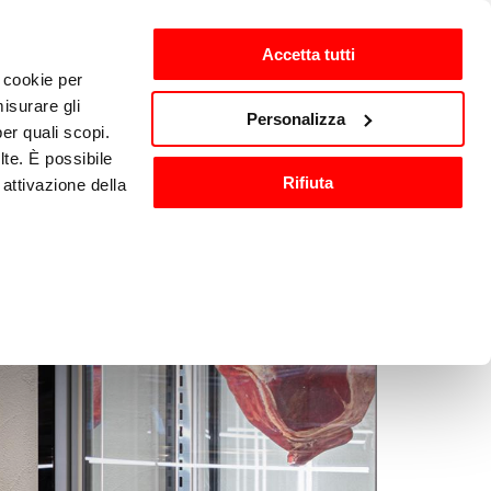
Accetta tutti
i cookie per
isurare gli
zh-CN
Personalizza
per quali scopi.
lte. È possibile
Rifiuta
attivazione della
洗与消毒
其他厨房设备
).
are o ritirare il
ci, per fornire
ilizza il nostro
n altre