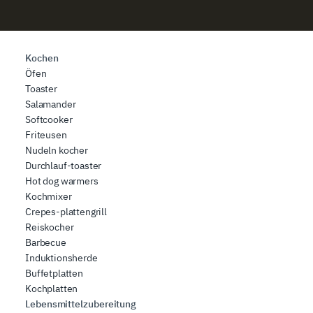
Kochen
Öfen
Toaster
Salamander
Softcooker
Friteusen
Nudeln kocher
Durchlauf-toaster
Hot dog warmers
Kochmixer
Crepes-plattengrill
Reiskocher
Barbecue
Induktionsherde
Buffetplatten
Kochplatten
Lebensmittelzubereitung