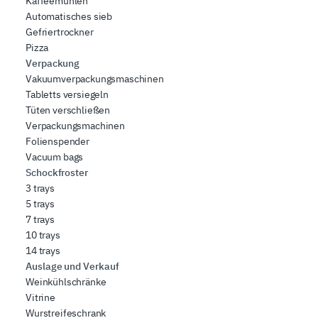
Kaffeemuhlen
Automatisches sieb
Gefriertrockner
Pizza
Verpackung
Vakuumverpackungsmaschinen
Tabletts versiegeln
Tüten verschließen
Verpackungsmachinen
Folienspender
Vacuum bags
Schockfroster
3 trays
5 trays
7 trays
10 trays
14 trays
Auslage und Verkauf
Weinkühlschränke
Vitrine
Wurstreifeschrank