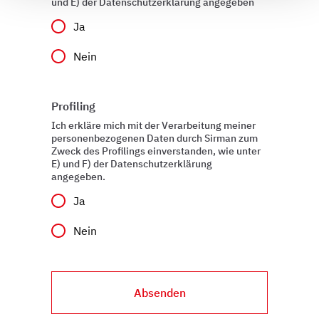
und E) der Datenschutzerklärung angegeben
Wir verwenden Cookies, um Inhalte und Anzeigen zu
Ja
personalisieren, Funktionen für soziale Medien anbieten
zu können und die Zugriffe auf unsere Website zu
Nein
analysieren. Außerdem geben wir Informationen zu Ihrer
Verwendung unserer Website an unsere Partner für
soziale Medien, Werbung und Analysen weiter. Unsere
Profiling
Partner führen diese Informationen möglicherweise mit
Ich erkläre mich mit der Verarbeitung meiner
weiteren Daten zusammen, die Sie ihnen bereitgestellt
personenbezogenen Daten durch Sirman zum
Zweck des Profilings einverstanden, wie unter
haben oder die sie im Rahmen Ihrer Nutzung der Dienste
E) und F) der Datenschutzerklärung
gesammelt haben.
angegeben.
Ja
Nein
Absenden