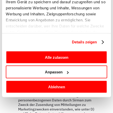
Ihrem Gerät zu speichern und darauf zuzugreifen und so
Anliegen
personalisierte Werbung und Inhalte, Messungen von
Werbung und Inhalten, Zielgruppenforschung sowie
Entwicklung von Angeboten zu ermöglichen. Sie
entscheiden darüber, wer Ihre Daten für welche Zwecke
Nachricht
nutzt. Sie können Ihre Einwilligung jederzeit über die
Cookie-Erklärung oder durch Klicken auf das Privacy
Details zeigen
Trigger Symbol ändern oder widerrufen
Wenn Sie es erlauben, würden wir auch gerne:
Alle zulassen
Informationen über Ihre geografische Lage
erfassen, welche bis auf einige Meter genau sein
Anpassen
können
Ihr Gerät durch aktives Scannen nach
Ablehnen
bestimmten Merkmalen (Fingerprinting) identifizieren
Marketing
Erfahren Sie mehr darüber, wie Ihre persönlichen Daten
Ich erkläre mich mit der Verarbeitung meiner
personenbezogenen Daten durch Sirman zum
verarbeitet werden, und legen Sie Ihre Präferenzen im
Zweck der Zusendung von Mitteilungen zu
Abschnitt Einzelheiten
fest.
Marketingzwecken einverstanden, wie unter D)