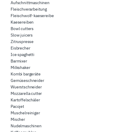
Aufschnittmaschinen
Fleischverarbeitung
Fleischwolf-kaesereibe
Kaesereiben
Bowl cutters
Slow juicers
Zitruspresse
Eisbrecher
Ice spaghetti
Barmixer
Milkshaker
Kombi bargeräte
Gemüseschneider
Wuerstschneider
Mozzarella cutter
Kartoffelschäler
Pacojet
Muschelreiniger
Mischer
Nudelmaschinen