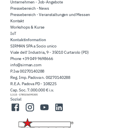
Unternehmen - Job-Angebote
Pressebereich - News
Pressebereich - Veranstaltungen und Messen
Kontakt
Workshops & Kurse
IoT
Kontaktinformation
SIRMAN SPA a Socio unico
Viale dell' Industria, 9 - 35010 Curtarolo (PD)
Phone
+39 049 9698666
info@sirman.com
P.Iva 00270140288
Reg. Imp. Padova n. 00270140288
R.E.A. Padova PD - 108225
Cap. Soc. 7.000.000 € i.v.
1.3.15
-
1785156595305
Sozial
Facebook
Instagram
YouTube
LinkedIn