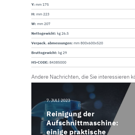
Y:
mm 175
H:
mm 223
W:
mm 207
Nettogewicht:
kg 26.5
Verpack. abmessungen:
mm 800x600x520
Bruttogewicht:
kg 29
HS-CODE:
84385000
Andere Nachrichten, die Sie interessieren 
7. JULI 2023
Reinigung der
Aufschnittmaschine:
einige praktische