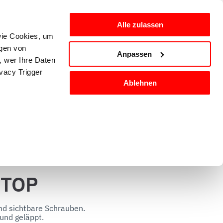
Alle zulassen
 wie Cookies, um
den
de-DE
ngen von
Anpassen
, wer Ihre Daten
ivacy Trigger
igung und 
Küchenausstattung 
Ablehnen
nfektion
und Zubehör
 Einzelheiten
 TOP
nd die Zugriffe
artner für
Daten
nd sichtbare Schrauben.

und geläppt.
