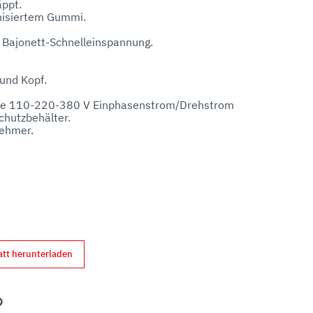
ppt.

nisiertem Gummi.

 Bajonett-Schnelleinspannung.

nd Kopf.

rte 110-220-380 V Einphasenstrom/Drehstrom

chutzbehälter.

ehmer.

mi.

.
att herunterladen
nterest