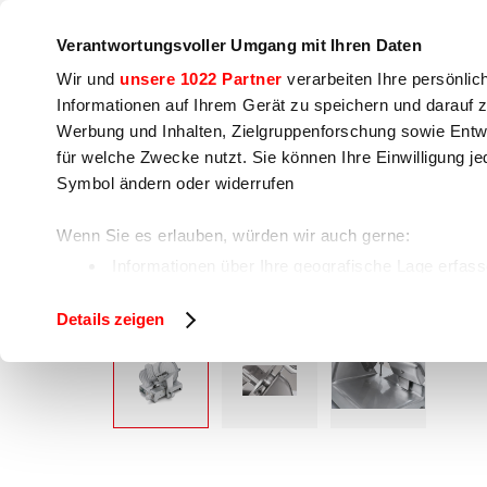
Unternehmen
Pressebereich
Kontakt
Workshops &
Verantwortungsvoller Umgang mit Ihren Daten
Wir und
unsere 1022 Partner
verarbeiten Ihre persönlic
Informationen auf Ihrem Gerät zu speichern und darauf 
Werbung und Inhalten, Zielgruppenforschung sowie Entw
für welche Zwecke nutzt. Sie können Ihre Einwilligung je
Kochen
Lebensmittelzubereitung
V
Symbol ändern oder widerrufen
Wenn Sie es erlauben, würden wir auch gerne:
Home
Lebensmittelzubereitung
Aufschnit
Informationen über Ihre geografische Lage erfass
Ihr Gerät durch aktives Scannen nach bestimmten 
Details zeigen
Erfahren Sie mehr darüber, wie Ihre persönlichen Daten 
fest.
Wir verwenden Cookies, um Inhalte und Anzeigen zu pers
auf unsere Website zu analysieren. Außerdem geben wir 
soziale Medien, Werbung und Analysen weiter. Unsere Pa
zusammen, die Sie ihnen bereitgestellt haben oder die 