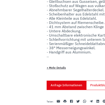
- Gleitbuchsen aus Gusseisen, gelä
- Stoßschutz auf Wagen aus vulka
- Abnehmbarer Segelhalterdeckel.

- Scheibenhalter aus Edelstahl mit
- Alle Kleinteile aus Edelstahl.

- Dichtsystem auf Riemenscheibe.

- 41 mm Abstand zwischen Klinge u
- Untere Abdeckung.

- Umschaltbare elektronische Ka
- Schleifvorrichtung mit unterem S
- Serienmäßiger Schneideblattabn
- 38° Messerneigungswinkel.

- Handgriff aus Aluminium.

- Aluminium-Teleskopfüße auf Gum
- Druckknöpfe IP 67 aus Edelstahl
+
Mehr Details
Anfrage Informationen
Produktbl
Email
drucken
Facebook
Twitter
Whatsapp
Telegram
Linkedin
Pi
Teilen
: