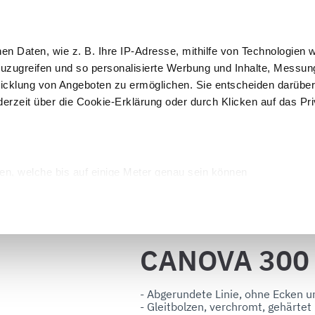
 Kurse
IoT
hen Daten, wie z. B. Ihre IP-Adresse, mithilfe von Technologien
Kun
zuzugreifen und so personalisierte Werbung und Inhalte, Messu
icklung von Angeboten zu ermöglichen. Sie entscheiden darüber
derzeit über die Cookie-Erklärung oder durch Klicken auf das Pr
Auslage und 
Rein
erpackung
Schockfroster
Verkauf
Desi
CANOVA 300 TOP
tmaschinen
en, welche bis auf einige Meter genau sein können
Merkmalen (Fingerprinting) identifizieren
verarbeitet werden, und legen Sie Ihre Präferenzen im
Abschnitt
Zurück zum Katalog
CANOVA 300
onalisieren, Funktionen für soziale Medien anbieten zu können u
Informationen zu Ihrer Verwendung unserer Website an unsere P
rtner führen diese Informationen möglicherweise mit weiteren 
- Abgerundete Linie, ohne Ecken u
- Gleitbolzen, verchromt, gehärtet 
sie im Rahmen Ihrer Nutzung der Dienste gesammelt haben.