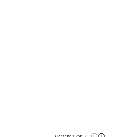
Buchseite
1
von
3