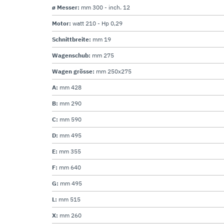
ø Messer:
mm 300 - inch. 12
Motor:
watt 210 - Hp 0,29
Schnittbreite:
mm 19
Wagenschub:
mm 275
Wagen grösse:
mm 250x275
A:
mm 428
B:
mm 290
C:
mm 590
D:
mm 495
E:
mm 355
F:
mm 640
G:
mm 495
L:
mm 515
X:
mm 260