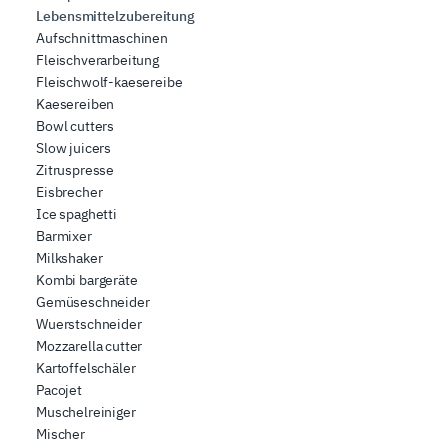
Lebensmittelzubereitung
Aufschnittmaschinen
Fleischverarbeitung
Fleischwolf-kaesereibe
Kaesereiben
Bowl cutters
Slow juicers
Zitruspresse
Eisbrecher
Ice spaghetti
Barmixer
Milkshaker
Kombi bargeräte
Gemüseschneider
Wuerstschneider
Mozzarella cutter
Kartoffelschäler
Pacojet
Muschelreiniger
Mischer