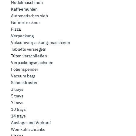
Nudelmaschinen
Kaffeemuhlen
Automatisches sieb
Gefriertrockner
Pizza
Verpackung
Vakuumverpackungsmaschinen
Tabletts versiegeln
Tüten verschließen
Verpackungsmachinen
Folienspender
Vacuum bags
Schockfroster
3 trays
5 trays
7 trays
10 trays
14 trays
Auslage und Verkauf
Weinkühlschränke
Vitrine