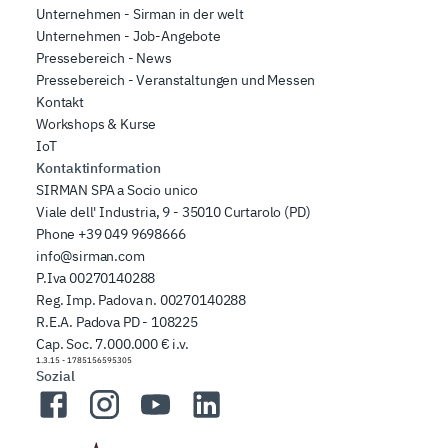
Unternehmen - Sirman in der welt
Unternehmen - Job-Angebote
Pressebereich - News
Pressebereich - Veranstaltungen und Messen
Kontakt
Workshops & Kurse
IoT
Kontaktinformation
SIRMAN SPA a Socio unico
Viale dell' Industria, 9 - 35010 Curtarolo (PD)
Phone
+39 049 9698666
info@sirman.com
P.Iva 00270140288
Reg. Imp. Padova n. 00270140288
R.E.A. Padova PD - 108225
Cap. Soc. 7.000.000 € i.v.
1.3.15
-
1785156595305
Sozial
Facebook
Instagram
YouTube
LinkedIn