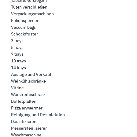
Tabletts versiegeln
Tüten verschließen
Verpackungsmachinen
Folienspender
Vacuum bags
Schockfroster
3 trays
5 trays
7 trays
10 trays
14 trays
Auslage und Verkauf
Weinkühlschränke
Vitrine
Wurstreifeschrank
Büffetplatten
Pizza erwaermer
Reinigung und Desinfektion
Desinfizieren
Messersterilisierer
Waschmaschine