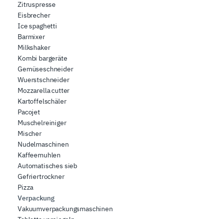
Zitruspresse
Eisbrecher
Ice spaghetti
Barmixer
Milkshaker
Kombi bargeräte
Gemüseschneider
Wuerstschneider
Mozzarella cutter
Kartoffelschäler
Pacojet
Muschelreiniger
Mischer
Nudelmaschinen
Kaffeemuhlen
Automatisches sieb
Gefriertrockner
Pizza
Verpackung
Vakuumverpackungsmaschinen