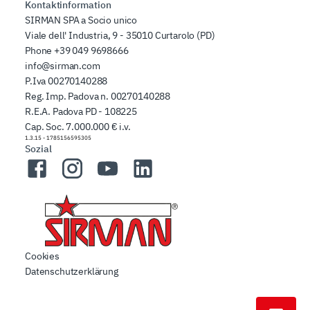
Kontaktinformation
SIRMAN SPA a Socio unico
Viale dell' Industria, 9 - 35010 Curtarolo (PD)
Phone
+39 049 9698666
info@sirman.com
P.Iva 00270140288
Reg. Imp. Padova n. 00270140288
R.E.A. Padova PD - 108225
Cap. Soc. 7.000.000 € i.v.
1.3.15
-
1785156595305
Sozial
Facebook
Instagram
YouTube
LinkedIn
Cookies
Datenschutzerklärung