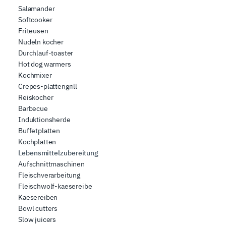
Salamander
Softcooker
Friteusen
Nudeln kocher
Durchlauf-toaster
Hot dog warmers
Kochmixer
Crepes-plattengrill
Reiskocher
Barbecue
Induktionsherde
Buffetplatten
Kochplatten
Lebensmittelzubereitung
Aufschnittmaschinen
Fleischverarbeitung
Fleischwolf-kaesereibe
Kaesereiben
Bowl cutters
Slow juicers