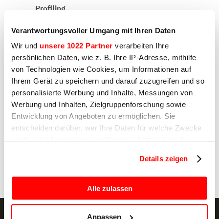
Profiling
Ich erkläre mich mit der Verarbeitung meiner
Verantwortungsvoller Umgang mit Ihren Daten
personenbezogenen Daten durch Sirman zum
Zweck des Profilings einverstanden, wie unter
Wir und
unsere 1022 Partner
verarbeiten Ihre
E) und F) der Datenschutzerklärung
angegeben.
persönlichen Daten, wie z. B. Ihre IP-Adresse, mithilfe
von Technologien wie Cookies, um Informationen auf
Ja
Ihrem Gerät zu speichern und darauf zuzugreifen und so
personalisierte Werbung und Inhalte, Messungen von
Nein
Werbung und Inhalten, Zielgruppenforschung sowie
Entwicklung von Angeboten zu ermöglichen. Sie
entscheiden darüber, wer Ihre Daten für welche Zwecke
Absenden
nutzt. Sie können Ihre Einwilligung jederzeit über die
Cookie-Erklärung oder durch Klicken auf das Privacy
Details zeigen
Trigger Symbol ändern oder widerrufen
Wenn Sie es erlauben, würden wir auch gerne:
Alle zulassen
Informationen über Ihre geografische Lage
erfassen, welche bis auf einige Meter genau sein
Anpassen