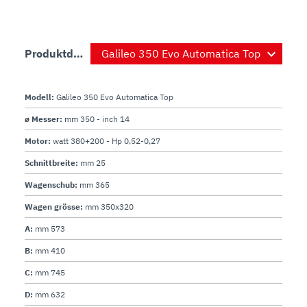
Produktdetails
Modell:
Galileo 350 Evo Automatica Top
ø Messer:
mm 350 - inch 14
Motor:
watt 380+200 - Hp 0,52-0,27
Schnittbreite:
mm 25
Wagenschub:
mm 365
Wagen grösse:
mm 350x320
A:
mm 573
B:
mm 410
C:
mm 745
D:
mm 632