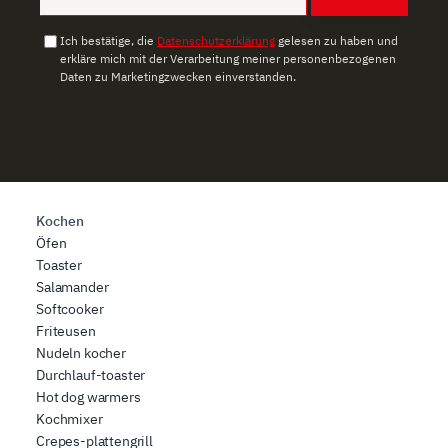
Ich bestätige, die
Datenschutzerklärung
gelesen zu haben und
erkläre mich mit der Verarbeitung meiner personenbezogenen
Daten zu Marketingzwecken einverstanden.
Kochen
Öfen
Toaster
Salamander
Softcooker
Friteusen
Nudeln kocher
Durchlauf-toaster
Hot dog warmers
Kochmixer
Crepes-plattengrill