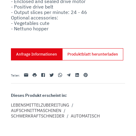
- Enclosed and sealed drive motor

- Positive drive belt

- Output slices per minute: 24 - 46

Optional accessories:

- Vegetables cute

- Nettuno hopper
Anfrage Informationen
Produktblatt herunterladen
Email
drucken
Facebook
Twitter
Whatsapp
Telegram
Linkedin
Pinterest
Teilen
:
Dieses Produkt erscheint in:
LEBENSMITTELZUBEREITUNG
/
AUFSCHNITTMASCHINEN
/
SCHWERKRAFTSCHNEIDER
/
AUTOMATISCH