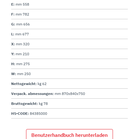
E:
mm 558
F:
mm 782
G:
mm 656
L:
mm 677
X:
mm 320
Y:
mm 210
H:
mm 275
W:
mm 250
Nettogewicht:
kg 62
Verpack. abmessungen:
mm 870x840x750
Bruttogewicht:
kg 78
HS-CODE:
84385000
Benutzerhandbuch herunterladen