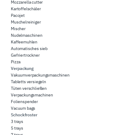
Mozzarella cutter
Kartoffelschäler
Pacojet
Muschelreiniger
Mischer
Nudelmaschinen
Kaffeemuhlen
Automatisches sieb
Gefriertrockner
Pizza
Verpackung
Vakuumverpackungsmaschinen
Tabletts versiegeln
Tüten verschließen
Verpackungsmachinen
Folienspender
Vacuum bags
Schockfroster
3 trays
5 trays
7 trays