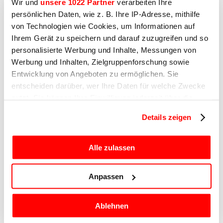
Wir und
unsere 1022 Partner
verarbeiten Ihre
persönlichen Daten, wie z. B. Ihre IP-Adresse, mithilfe
von Technologien wie Cookies, um Informationen auf
Ihrem Gerät zu speichern und darauf zuzugreifen und so
31. MÄRZ 2023
personalisierte Werbung und Inhalte, Messungen von
Werbung und Inhalten, Zielgruppenforschung sowie
Kaufratgeber: So finden Sie die
Entwicklung von Angeboten zu ermöglichen. Sie
beste Aufschnittmaschine für
entscheiden darüber, wer Ihre Daten für welche Zwecke
Ihren Betrieb
nutzt. Sie können Ihre Einwilligung jederzeit über die
Cookie-Erklärung oder durch Klicken auf das Privacy
Entdecken Sie alle Kriterien, um die beste
Details zeigen
Trigger Symbol ändern oder widerrufen
Aufschnittmaschine für Ihren Betrieb zu
wählen.
Wenn Sie es erlauben, würden wir auch gerne:
Alle zulassen
Informationen über Ihre geografische Lage
erfassen, welche bis auf einige Meter genau sein
Anpassen
können
Andere Produkte, die Sie
Ihr Gerät durch aktives Scannen nach
interessieren könnten
Ablehnen
bestimmten Merkmalen (Fingerprinting) identifizieren
Erfahren Sie mehr darüber, wie Ihre persönlichen Daten