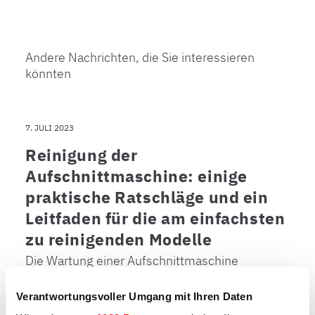
Andere Nachrichten, die Sie interessieren
könnten
7. JULI 2023
Reinigung der
Aufschnittmaschine: einige
praktische Ratschläge und ein
Leitfaden für die am einfachsten
zu reinigenden Modelle
Die Wartung einer Aufschnittmaschine
erfordert eine ständige Reinigung: hier
einige praktische Tipps und welche Modelle
Verantwortungsvoller Umgang mit Ihren Daten
am einfachsten zu reinigen sind