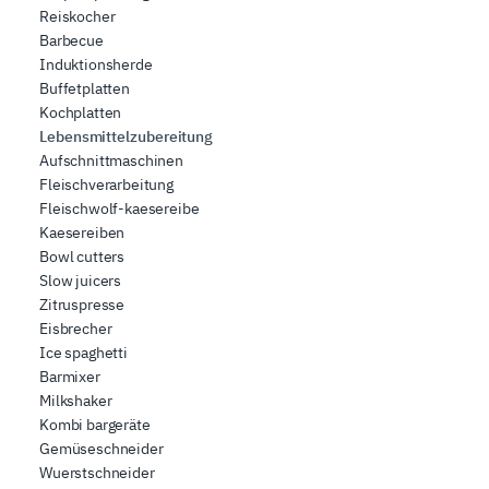
Reiskocher
Barbecue
Induktionsherde
Buffetplatten
Kochplatten
Lebensmittelzubereitung
Aufschnittmaschinen
Fleischverarbeitung
Fleischwolf-kaesereibe
Kaesereiben
Bowl cutters
Slow juicers
Zitruspresse
Eisbrecher
Ice spaghetti
Barmixer
Milkshaker
Kombi bargeräte
Gemüseschneider
Wuerstschneider