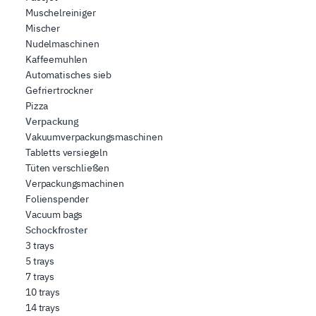
Muschelreiniger
Mischer
Nudelmaschinen
Kaffeemuhlen
Automatisches sieb
Gefriertrockner
Pizza
Verpackung
Vakuumverpackungsmaschinen
Tabletts versiegeln
Tüten verschließen
Verpackungsmachinen
Folienspender
Vacuum bags
Schockfroster
3 trays
5 trays
7 trays
10 trays
14 trays