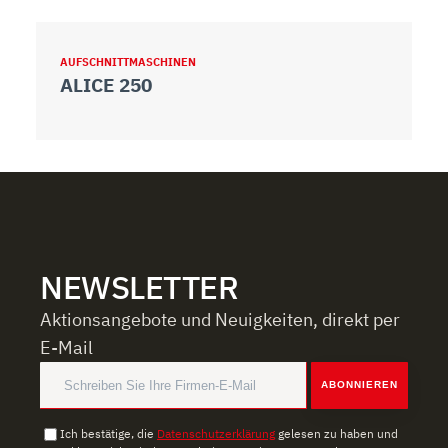
weiteren Daten zusammen, die Sie ihnen bereitgestellt
haben oder die sie im Rahmen Ihrer Nutzung der Dienste
gesammelt haben.
AUFSCHNITTMASCHINEN
A
ALICE 250
A
NEWSLETTER
Aktionsangebote und Neuigkeiten, direkt per
E-Mail
ABONNIEREN
Ich bestätige, die
Datenschutzerklärung
gelesen zu haben und