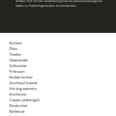
erkläre mich mit der Verarbeitung meiner personenbezogenen
Daten zu Marketingzwecken einverstanden.
Kochen
Öfen
Toaster
Salamander
Softcooker
Friteusen
Nudeln kocher
Durchlauf-toaster
Hot dog warmers
Kochmixer
Crepes-plattengrill
Reiskocher
Barbecue