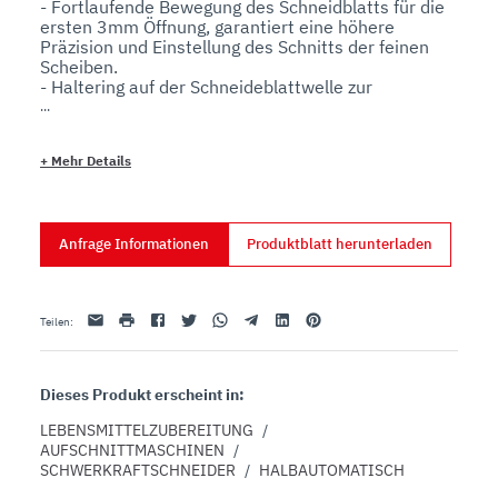
- Fortlaufende Bewegung des Schneidblatts für die 
ersten 3mm Öffnung, garantiert eine höhere 
Präzision und Einstellung des Schnitts der feinen 
Scheiben. 

- Haltering auf der Schneideblattwelle zur  
Verhinderung, dass Flüssigkeiten ins Innere der 
Maschine laufen. 

- Praktischer Ausbau der Messerabdeckung 

+
Mehr Details
Alle Kleinteile aus Edelstahl 

- 49,5 mm Abstand zwischen Messer und Kopfteil.

- Untere Abdeckung.

- Umschaltbare elektronische Karte 110-220V 
Anfrage Informationen
Produktblatt herunterladen
Einphasenstrom oder 220-380V Drehstrom.

- Schleifapparat mit unterem Schutzbehälter

Serienmäßiger Messeranheber.

- Neigung Messer  35°.

Email
drucken
Facebook
Twitter
Whatsapp
Telegram
Linkedin
Pinterest
Teilen
:
- Handgriffe Plastik.

- Gummifüßchen.

- Druckknöpfe IP 67 aus Edelstahl.
Dieses Produkt erscheint in:
LEBENSMITTELZUBEREITUNG
/
AUFSCHNITTMASCHINEN
/
SCHWERKRAFTSCHNEIDER
/
HALBAUTOMATISCH