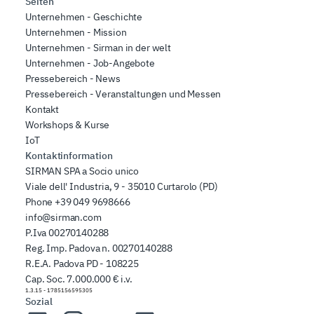
Seiten
Unternehmen - Geschichte
Unternehmen - Mission
Unternehmen - Sirman in der welt
Unternehmen - Job-Angebote
Pressebereich - News
Pressebereich - Veranstaltungen und Messen
Kontakt
Workshops & Kurse
IoT
Kontaktinformation
SIRMAN SPA a Socio unico
Viale dell' Industria, 9 - 35010 Curtarolo (PD)
Phone
+39 049 9698666
info@sirman.com
P.Iva 00270140288
Reg. Imp. Padova n. 00270140288
R.E.A. Padova PD - 108225
Cap. Soc. 7.000.000 € i.v.
1.3.15
-
1785156595305
Sozial