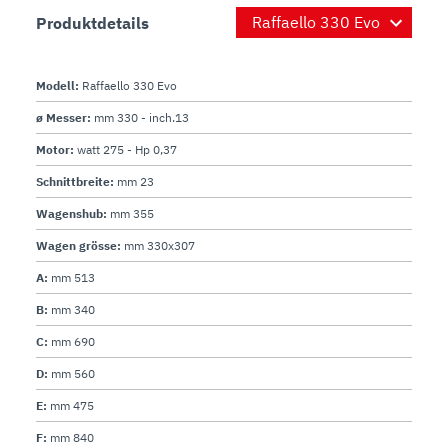
Produktdetails
Modell:
Raffaello 330 Evo
ø Messer:
mm 330 - inch.13
Motor:
watt 275 - Hp 0,37
Schnittbreite:
mm 23
Wagenshub:
mm 355
Wagen grösse:
mm 330x307
A:
mm 513
B:
mm 340
C:
mm 690
D:
mm 560
E:
mm 475
F:
mm 840