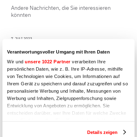
Andere Nachrichten, die Sie interessieren
könnten
7. JULI 2023
Reinigung der
Verantwortungsvoller Umgang mit Ihren Daten
Aufschnittmaschine: einige
Wir und
unsere 1022 Partner
verarbeiten Ihre
praktische Ratschläge und ein
persönlichen Daten, wie z. B. Ihre IP-Adresse, mithilfe
Leitfaden für die am einfachsten
von Technologien wie Cookies, um Informationen auf
Ihrem Gerät zu speichern und darauf zuzugreifen und so
zu reinigenden Modelle
personalisierte Werbung und Inhalte, Messungen von
Die Wartung einer Aufschnittmaschine
Werbung und Inhalten, Zielgruppenforschung sowie
erfordert eine ständige Reinigung: hier
Entwicklung von Angeboten zu ermöglichen. Sie
einige praktische Tipps und welche Modelle
entscheiden darüber, wer Ihre Daten für welche Zwecke
am einfachsten zu reinigen sind
nutzt. Sie können Ihre Einwilligung jederzeit über die
Cookie-Erklärung oder durch Klicken auf das Privacy
Details zeigen
Trigger Symbol ändern oder widerrufen