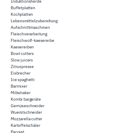
Induktionsherde
Buffetplatten
Kochplatten
Lebensmittelzubereitung
Aufschnittmaschinen
Fleischverarbeitung
Fleischwolf-kaesereibe
Kaesereiben
Bowl cutters
Slow juicers
Zitruspresse
Eisbrecher
Ice spaghetti
Barmixer
Milkshaker
Kombi bargeräte
Gemüseschneider
Wuerstschneider
Mozzarella cutter
Kartoffelschäler
Pacojet