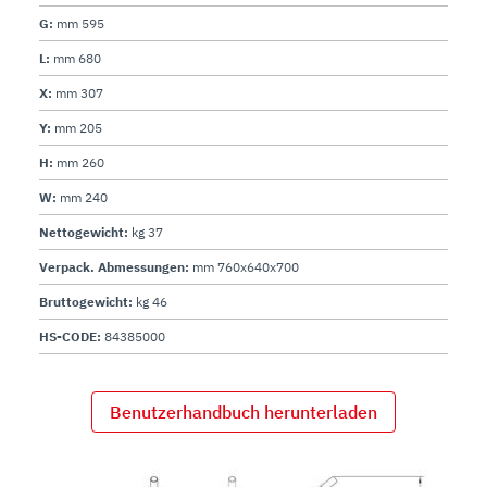
G:
mm 595
L:
mm 680
X:
mm 307
Y:
mm 205
H:
mm 260
W:
mm 240
Nettogewicht:
kg 37
Verpack. Abmessungen:
mm 760x640x700
Bruttogewicht:
kg 46
HS-CODE:
84385000
Benutzerhandbuch herunterladen