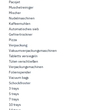
Pacojet
Muschelreiniger
Mischer
Nudelmaschinen
Kaffeemuhlen
Automatisches sieb
Gefriertrockner
Pizza
Verpackung
Vakuumverpackungsmaschinen
Tabletts versiegeln
Tüten verschließen
Verpackungsmachinen
Folienspender
Vacuum bags
Schockfroster
3 trays
5 trays
7 trays
10 trays
14 trays