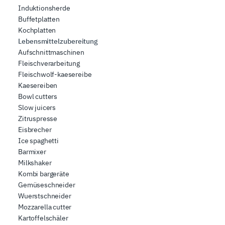
Induktionsherde
Buffetplatten
Kochplatten
Lebensmittelzubereitung
Aufschnittmaschinen
Fleischverarbeitung
Fleischwolf-kaesereibe
Kaesereiben
Bowl cutters
Slow juicers
Zitruspresse
Eisbrecher
Ice spaghetti
Barmixer
Milkshaker
Kombi bargeräte
Gemüseschneider
Wuerstschneider
Mozzarella cutter
Kartoffelschäler