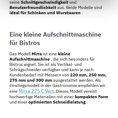
seine
Schnittgeschwindigkeit
und
Abschnitt Einzelheiten
fest.
Benutzerfreundlichkeit
aus. Beide Modelle sind
ideal für Schinken und Wurstwaren
.
Wir verwenden Cookies, um Inhalte und Anzeigen zu
personalisieren, Funktionen für soziale Medien anbieten
zu können und die Zugriffe auf unsere Website zu
Eine kleine Aufschnittmaschine
analysieren. Außerdem geben wir Informationen zu Ihrer
für Bistros
Verwendung unserer Website an unsere Partner für
soziale Medien, Werbung und Analysen weiter. Unsere
Das Modell
Mirra
ist eine
kleine
Partner führen diese Informationen möglicherweise mit
Aufschnittmaschine
, die sich besonders für
weiteren Daten zusammen, die Sie ihnen bereitgestellt
Bistros eignet. Sie ist als Vertikal- und
haben oder die sie im Rahmen Ihrer Nutzung der Dienste
Schrägschneider verfügbar und kann je nach
Kundenbedarf mit Messern von
220 mm, 250 mm,
gesammelt haben.
275 mm und 300 mm
ausgestattet werden. Als
Einstiegsmodell in der Gastronomie empfehlen wir
Mirra 275 C Vert
eine
. Dieses Modell vereint
hochwertige Materialien mit einer
kompakten Form
und einer
optimierten Schneidleistung
.