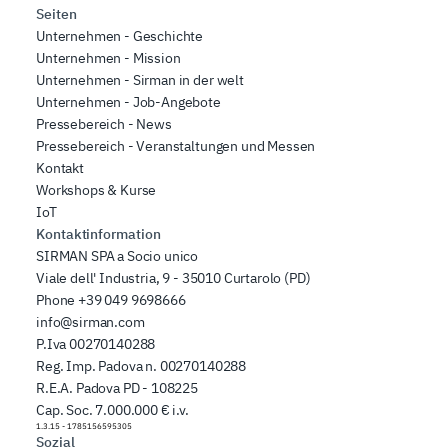
Seiten
Unternehmen - Geschichte
Unternehmen - Mission
Unternehmen - Sirman in der welt
Unternehmen - Job-Angebote
Pressebereich - News
Pressebereich - Veranstaltungen und Messen
Kontakt
Workshops & Kurse
IoT
Kontaktinformation
SIRMAN SPA a Socio unico
Viale dell' Industria, 9 - 35010 Curtarolo (PD)
Phone
+39 049 9698666
info@sirman.com
P.Iva 00270140288
Reg. Imp. Padova n. 00270140288
R.E.A. Padova PD - 108225
Cap. Soc. 7.000.000 € i.v.
1.3.15
-
1785156595305
Sozial