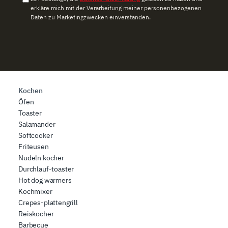
erkläre mich mit der Verarbeitung meiner personenbezogenen
Daten zu Marketingzwecken einverstanden.
Kochen
Öfen
Toaster
Salamander
Softcooker
Friteusen
Nudeln kocher
Durchlauf-toaster
Hot dog warmers
Kochmixer
Crepes-plattengrill
Reiskocher
Barbecue