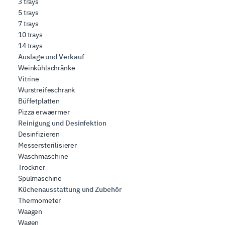
3 trays
5 trays
7 trays
10 trays
14 trays
Auslage und Verkauf
Weinkühlschränke
Vitrine
Wurstreifeschrank
Büffetplatten
Pizza erwaermer
Reinigung und Desinfektion
Desinfizieren
Messersterilisierer
Waschmaschine
Trockner
Spülmaschine
Küchenausstattung und Zubehör
Thermometer
Waagen
Wagen