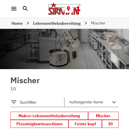
Mischer
Home
Lebensmittelzubereitung
Mischer
10
Suchfilter
Makro: Lebensmittelzubereitung
Mischer
Pizzateigknetmaschinen
Fester kopf
10