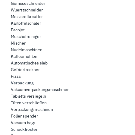
Gemüseschneider
Wuerstschneider
Mozzarella cutter
Kartoffelschäler
Pacojet
Muschelreiniger
Mischer
Nudelmaschinen
Kaffeemuhlen
Automatisches sieb
Gefriertrockner
Pizza
Verpackung
Vakuumverpackungsmaschinen
Tabletts versiegeln
Tüten verschließen
Verpackungsmachinen
Folienspender
Vacuum bags
Schockfroster