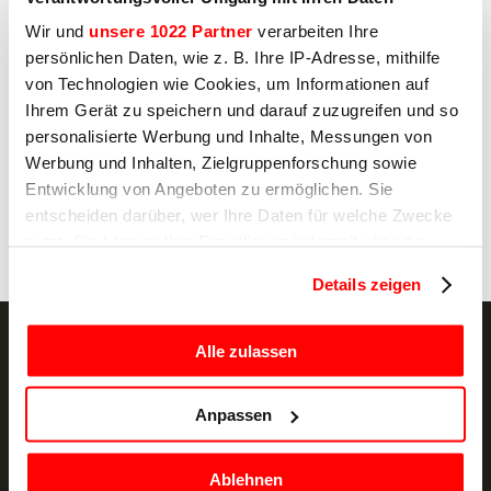
Ja
Wir und
unsere 1022 Partner
verarbeiten Ihre
persönlichen Daten, wie z. B. Ihre IP-Adresse, mithilfe
Nein
von Technologien wie Cookies, um Informationen auf
Ihrem Gerät zu speichern und darauf zuzugreifen und so
personalisierte Werbung und Inhalte, Messungen von
Absenden
Werbung und Inhalten, Zielgruppenforschung sowie
Entwicklung von Angeboten zu ermöglichen. Sie
entscheiden darüber, wer Ihre Daten für welche Zwecke
nutzt. Sie können Ihre Einwilligung jederzeit über die
Cookie-Erklärung oder durch Klicken auf das Privacy
Details zeigen
Trigger Symbol ändern oder widerrufen
Wenn Sie es erlauben, würden wir auch gerne:
Alle zulassen
Informationen über Ihre geografische Lage
erfassen, welche bis auf einige Meter genau sein
NEWSLETTER
Anpassen
können
Ihr Gerät durch aktives Scannen nach
Aktionsangebote und Neuigkeiten, direkt per
Ablehnen
bestimmten Merkmalen (Fingerprinting) identifizieren