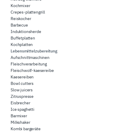
Kochmixer
Crepes-plattengrill
Reiskocher
Barbecue
Induktionsherde
Buffetplatten
Kochplatten
Lebensmittelzubereitung
Aufschnittmaschinen
Fleischverarbeitung
Fleischwolf-kaesereibe
Kaesereiben
Bowl cutters
Slow juicers
Zitruspresse
Eisbrecher
Ice spaghetti
Barmixer
Milkshaker
Kombi bargeräte