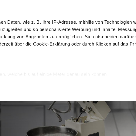
 Kurse
IoT
hen Daten, wie z. B. Ihre IP-Adresse, mithilfe von Technologien
Kun
zuzugreifen und so personalisierte Werbung und Inhalte, Messu
icklung von Angeboten zu ermöglichen. Sie entscheiden darüber
derzeit über die Cookie-Erklärung oder durch Klicken auf das Pr
Auslage und 
Rein
erpackung
Schockfroster
Verkauf
Desi
en, welche bis auf einige Meter genau sein können
Merkmalen (Fingerprinting) identifizieren
verarbeitet werden, und legen Sie Ihre Präferenzen im
Abschnitt
onalisieren, Funktionen für soziale Medien anbieten zu können u
Informationen zu Ihrer Verwendung unserer Website an unsere P
rtner führen diese Informationen möglicherweise mit weiteren 
sie im Rahmen Ihrer Nutzung der Dienste gesammelt haben.