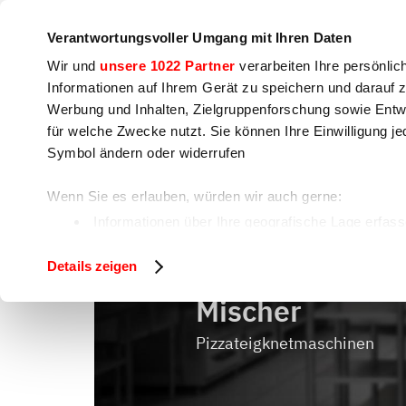
Unternehmen
Pressebereich
Kontakt
Workshops &
Verantwortungsvoller Umgang mit Ihren Daten
Wir und
unsere 1022 Partner
verarbeiten Ihre persönlic
Informationen auf Ihrem Gerät zu speichern und darauf 
Werbung und Inhalten, Zielgruppenforschung sowie Entw
für welche Zwecke nutzt. Sie können Ihre Einwilligung je
Kochen
Lebensmittelzubereitung
V
Symbol ändern oder widerrufen
Wenn Sie es erlauben, würden wir auch gerne:
Mischer
Home
Lebensmittelzubereitung
Informationen über Ihre geografische Lage erfass
Ihr Gerät durch aktives Scannen nach bestimmten 
Details zeigen
Erfahren Sie mehr darüber, wie Ihre persönlichen Daten 
fest.
Mischer
Wir verwenden Cookies, um Inhalte und Anzeigen zu pers
Pizzateigknetmaschinen
auf unsere Website zu analysieren. Außerdem geben wir 
soziale Medien, Werbung und Analysen weiter. Unsere Pa
zusammen, die Sie ihnen bereitgestellt haben oder die 