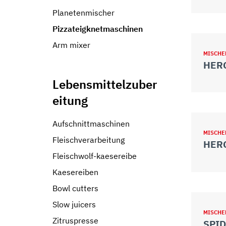
Planetenmischer
Pizzateigknetmaschinen
Arm mixer
MISCHE
Lebensmittelzuber
eitung
Aufschnittmaschinen
MISCHE
Fleischverarbeitung
HERC
Fleischwolf-kaesereibe
Kaesereiben
Bowl cutters
Slow juicers
MISCHE
Zitruspresse
SPID