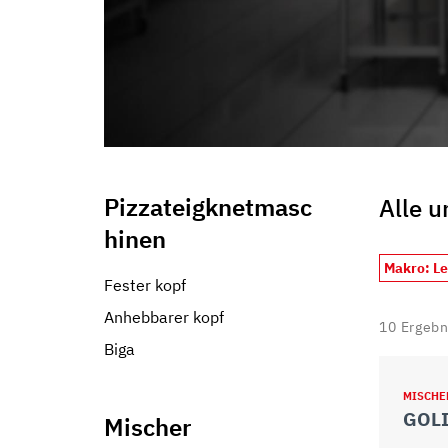
Pizzateigknetmasc
Alle 
hinen
Makro: L
Fester kopf
Anhebbarer kopf
10
Ergebn
Biga
MISCHE
GOLI
Mischer