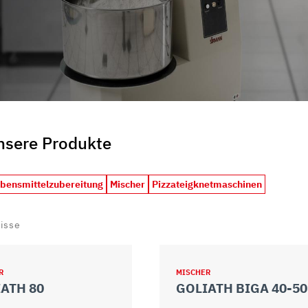
unsere Produkte
ebensmittelzubereitung
Mischer
Pizzateigknetmaschinen
isse
R
MISCHER
ATH 80
GOLIATH BIGA 40-50