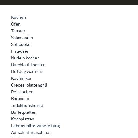
Kochen
Öfen
Toaster
Salamander
Softcooker
Friteusen
Nudeln kocher
Durchlauf-toaster
Hot dog warmers
Kochmixer
Crepes-plattengrill
Reiskocher
Barbecue
Induktionsherde
Buffetplatten
Kochplatten
Lebensmittelzubereitung
Aufschnittmaschinen