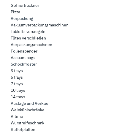
Gefriertrockner
Pizza
Verpackung
Vakuumverpackungsmaschinen
Tabletts versiegeln
Tüten verschließen
Verpackungsmachinen
Folienspender
Vacuum bags
Schockfroster
3 trays
5 trays
7 trays
10 trays
14 trays
Auslage und Verkauf
Weinkühlschränke
Vitrine
Wurstreifeschrank
Büffetplatten