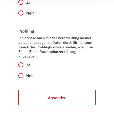
Ja
Wir verwenden Cookies, um Inhalte und Anzeigen zu
personalisieren, Funktionen für soziale Medien anbieten
Nein
zu können und die Zugriffe auf unsere Website zu
analysieren. Außerdem geben wir Informationen zu Ihrer
Verwendung unserer Website an unsere Partner für
Profiling
soziale Medien, Werbung und Analysen weiter. Unsere
Ich erkläre mich mit der Verarbeitung meiner
Partner führen diese Informationen möglicherweise mit
personenbezogenen Daten durch Sirman zum
weiteren Daten zusammen, die Sie ihnen bereitgestellt
Zweck des Profilings einverstanden, wie unter
haben oder die sie im Rahmen Ihrer Nutzung der Dienste
E) und F) der Datenschutzerklärung
angegeben.
gesammelt haben.
Ja
Nein
Absenden