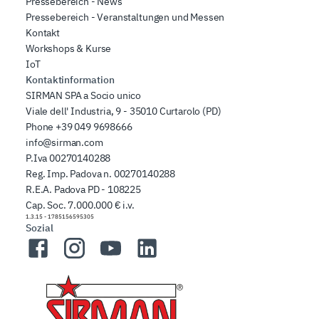
Pressebereich - News
Pressebereich - Veranstaltungen und Messen
Kontakt
Workshops & Kurse
IoT
Kontaktinformation
SIRMAN SPA a Socio unico
Viale dell' Industria, 9 - 35010 Curtarolo (PD)
Phone
+39 049 9698666
info@sirman.com
P.Iva 00270140288
Reg. Imp. Padova n. 00270140288
R.E.A. Padova PD - 108225
Cap. Soc. 7.000.000 € i.v.
1.3.15
-
1785156595305
Sozial
Facebook
Instagram
YouTube
LinkedIn