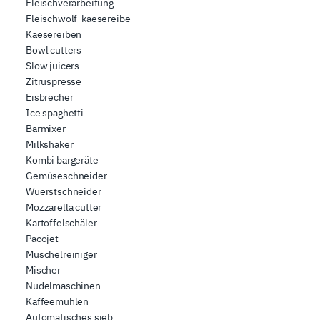
Fleischverarbeitung
Fleischwolf-kaesereibe
Kaesereiben
Bowl cutters
Slow juicers
Zitruspresse
Eisbrecher
Ice spaghetti
Barmixer
Milkshaker
Kombi bargeräte
Gemüseschneider
Wuerstschneider
Mozzarella cutter
Kartoffelschäler
Pacojet
Muschelreiniger
Mischer
Nudelmaschinen
Kaffeemuhlen
Automatisches sieb