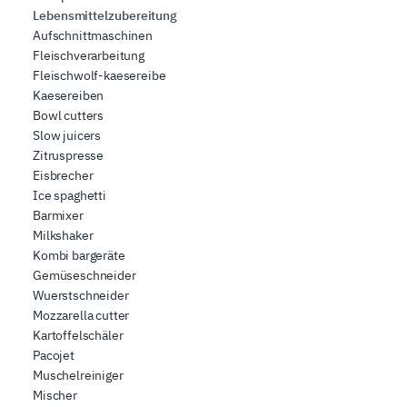
Lebensmittelzubereitung
Aufschnittmaschinen
Fleischverarbeitung
Fleischwolf-kaesereibe
Kaesereiben
Bowl cutters
Slow juicers
Zitruspresse
Eisbrecher
Ice spaghetti
Barmixer
Milkshaker
Kombi bargeräte
Gemüseschneider
Wuerstschneider
Mozzarella cutter
Kartoffelschäler
Pacojet
Muschelreiniger
Mischer