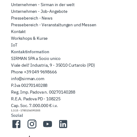
Unternehmen - Sirman in der welt
Unternehmen - Job-Angebote
Pressebereich - News
Pressebereich - Veranstaltungen und Messen
Kontakt
Workshops & Kurse
IoT
Kontaktinformation
SIRMAN SPA a Socio unico
Viale dell' Industria, 9 - 35010 Curtarolo (PD)
Phone
+39 049 9698666
info@sirman.com
P.Iva 00270140288
Reg. Imp. Padova n. 00270140288
R.E.A. Padova PD - 108225
Cap. Soc. 7.000.000 € i.v.
1.3.15
-
1785156595305
Sozial
Facebook
Instagram
YouTube
LinkedIn