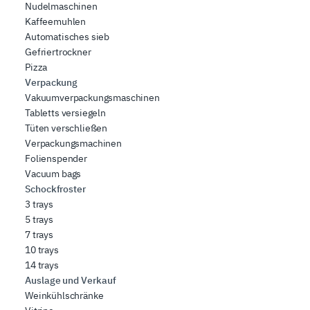
Nudelmaschinen
Kaffeemuhlen
Automatisches sieb
Gefriertrockner
Pizza
Verpackung
Vakuumverpackungsmaschinen
Tabletts versiegeln
Tüten verschließen
Verpackungsmachinen
Folienspender
Vacuum bags
Schockfroster
3 trays
5 trays
7 trays
10 trays
14 trays
Auslage und Verkauf
Weinkühlschränke