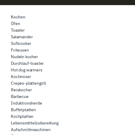
Kochen
Öfen
Toaster
Salamander
Softcooker
Friteusen
Nudeln kocher
Durchlauf-toaster
Hot dog warmers
Kochmixer
Crepes-plattengrill
Reiskocher
Barbecue
Induktionsherde
Buffetplatten
Kochplatten
Lebensmittelzubereitung
Aufschnittmaschinen