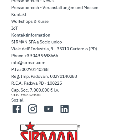
Pressebereich - News
Pressebereich - Veranstaltungen und Messen
Kontakt
Workshops & Kurse
IoT
Kontaktinformation
SIRMAN SPA a Socio unico
Viale dell' Industria, 9 - 35010 Curtarolo (PD)
Phone
+39 049 9698666
info@sirman.com
P.Iva 00270140288
Reg. Imp. Padova n. 00270140288
R.E.A. Padova PD - 108225
Cap. Soc. 7.000.000 € i.v.
1.3.15
-
1785156595305
Sozial
Facebook
Instagram
YouTube
LinkedIn