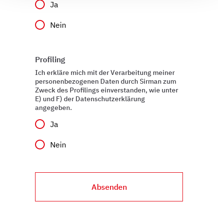
Ja
Wir verwenden Cookies, um Inhalte und Anzeigen zu
personalisieren, Funktionen für soziale Medien anbieten
Nein
zu können und die Zugriffe auf unsere Website zu
analysieren. Außerdem geben wir Informationen zu Ihrer
Verwendung unserer Website an unsere Partner für
Profiling
soziale Medien, Werbung und Analysen weiter. Unsere
Ich erkläre mich mit der Verarbeitung meiner
Partner führen diese Informationen möglicherweise mit
personenbezogenen Daten durch Sirman zum
weiteren Daten zusammen, die Sie ihnen bereitgestellt
Zweck des Profilings einverstanden, wie unter
haben oder die sie im Rahmen Ihrer Nutzung der Dienste
E) und F) der Datenschutzerklärung
angegeben.
gesammelt haben.
Ja
Nein
Absenden