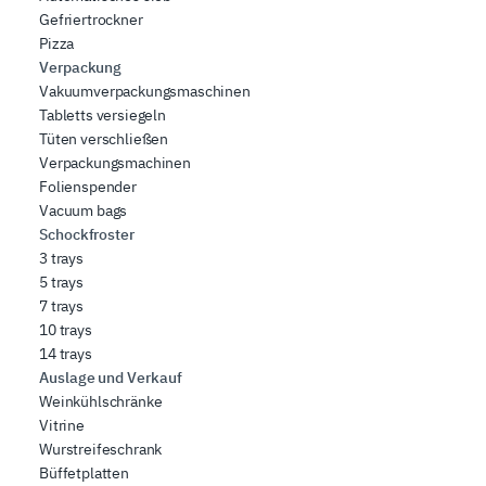
Gefriertrockner
Pizza
Verpackung
Vakuumverpackungsmaschinen
Tabletts versiegeln
Tüten verschließen
Verpackungsmachinen
Folienspender
Vacuum bags
Schockfroster
3 trays
5 trays
7 trays
10 trays
14 trays
Auslage und Verkauf
Weinkühlschränke
Vitrine
Wurstreifeschrank
Büffetplatten