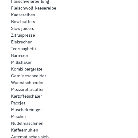
Fleischverarbeitung
Fleischwolf-kaesereibe
Kaesereiben
Bowl cutters
Slow juicers
Zitruspresse
Eisbrecher
Ice spaghetti
Barmixer
Milkshaker
Kombi bargeräte
Gemüseschneider
Wuerstschneider
Mozzarella cutter
Kartoffelschäler
Pacojet
Muschelreiniger
Mischer
Nudelmaschinen
Kaffeemuhlen
Automatisches sieb