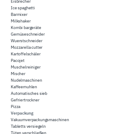
Eisbrecher
Ice spaghetti
Barmixer
Milkshaker
Kombi bargeräte
Gemüseschneider
Wuerstschneider
Mozzarella cutter
Kartoffelschäler
Pacojet
Muschelreiniger
Mischer
Nudelmaschinen
Kaffeemuhlen
Automatisches sieb
Gefriertrockner
Pizza
Verpackung
Vakuumverpackungsmaschinen
Tabletts versiegeln
Tüten verschließen