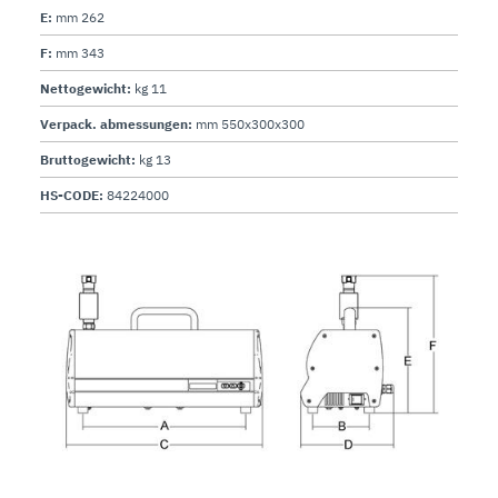
E:
mm 262
F:
mm 343
Nettogewicht:
kg 11
Verpack. abmessungen:
mm 550x300x300
Bruttogewicht:
kg 13
HS-CODE:
84224000