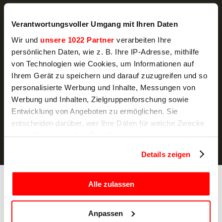
NEWSLETTER
Verantwortungsvoller Umgang mit Ihren Daten
Aktionsangebote und Neuigkeiten, direkt per
Wir und
unsere 1022 Partner
verarbeiten Ihre
E-Mail
persönlichen Daten, wie z. B. Ihre IP-Adresse, mithilfe
von Technologien wie Cookies, um Informationen auf
ABONNIEREN
Ihrem Gerät zu speichern und darauf zuzugreifen und so
personalisierte Werbung und Inhalte, Messungen von
Ich bestätige, die
Datenschutzerklärung
gelesen zu haben und
Werbung und Inhalten, Zielgruppenforschung sowie
erkläre mich mit der Verarbeitung meiner personenbezogenen
Entwicklung von Angeboten zu ermöglichen. Sie
Daten zu Marketingzwecken einverstanden.
entscheiden darüber, wer Ihre Daten für welche Zwecke
nutzt. Sie können Ihre Einwilligung jederzeit über die
Cookie-Erklärung oder durch Klicken auf das Privacy
Details zeigen
Trigger Symbol ändern oder widerrufen
Wenn Sie es erlauben, würden wir auch gerne:
Alle zulassen
Kochen
Öfen
Informationen über Ihre geografische Lage
Toaster
erfassen, welche bis auf einige Meter genau sein
Anpassen
Salamander
können