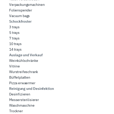
Verpackungsmachinen
Folienspender
Vacuum bags
Schockfroster
3 trays
5 trays
7 trays
10 trays
14 trays
Auslage und Verkauf
Weinkühlschränke
Vitrine
Wurstreifeschrank
Büffetplatten
Pizza erwaermer
Reinigung und Desinfektion
Desinfizieren
Messersterilisierer
Waschmaschine
Trockner