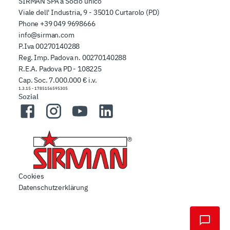
SIRMAN SPA a Socio unico
Viale dell' Industria, 9 - 35010 Curtarolo (PD)
Phone
+39 049 9698666
info@sirman.com
P.Iva 00270140288
Reg. Imp. Padova n. 00270140288
R.E.A. Padova PD - 108225
Cap. Soc. 7.000.000 € i.v.
1.3.15
-
1785156595305
Sozial
Facebook
Instagram
YouTube
LinkedIn
Cookies
Datenschutzerklärung