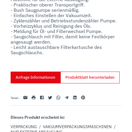
- Praktischer oberer Transportgriff.

- Bush Saugpumpe serienmäßig.

- Einfaches Einstellen der Vakuumzeit.

- Zyklenzähler und Betriebsstundenzähler Pumpe.

- Vorheizzyklus und Reinigung des Öls.

- Meldung für Öl- und Filterwechsel Pumpe.

- Saugschlauch mit Filter, damit keine Festkörper 
angesaugt werden.

- Leicht austauschbare Filterkartusche des 
Anfrage Informationen
Produktblatt herunterladen
Email
drucken
Facebook
Twitter
Whatsapp
Telegram
Linkedin
Pinterest
Teilen
:
Dieses Produkt erscheint in:
VERPACKUNG
/
VAKUUMVERPACKUNGSMASCHINEN
/
NUR EXTERNE ABSAUGUNG