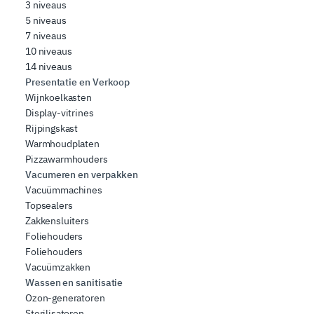
3 niveaus
5 niveaus
7 niveaus
10 niveaus
14 niveaus
Presentatie en Verkoop
Wijnkoelkasten
Display-vitrines
Rijpingskast
Warmhoudplaten
Pizzawarmhouders
Vacumeren en verpakken
Vacuümmachines
Topsealers
Zakkensluiters
Foliehouders
Foliehouders
Vacuümzakken
Wassen en sanitisatie
Ozon-generatoren
Sterilisatoren