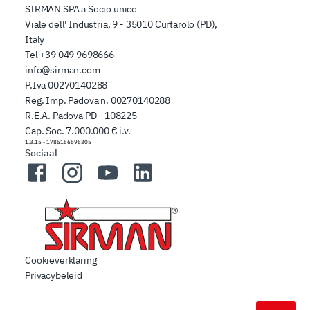
SIRMAN SPA a Socio unico
Viale dell' Industria, 9 - 35010 Curtarolo (PD),
Italy
Tel
+39 049 9698666
info@sirman.com
P.Iva 00270140288
Reg. Imp. Padova n. 00270140288
R.E.A. Padova PD - 108225
Cap. Soc. 7.000.000 € i.v.
1.3.15
-
1785156595305
Sociaal
Facebook
Instagram
YouTube
LinkedIn
Cookieverklaring
Privacybeleid