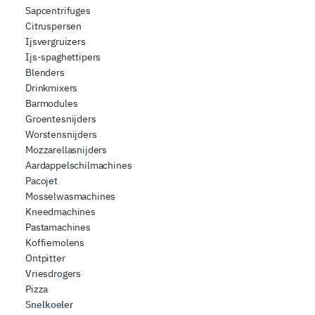
Sapcentrifuges
Citruspersen
Ijsvergruizers
Ijs-spaghettipers
Blenders
Drinkmixers
Barmodules
Groentesnijders
Worstensnijders
Mozzarellasnijders
Aardappelschilmachines
Pacojet
Mosselwasmachines
Kneedmachines
Pastamachines
Koffiemolens
Ontpitter
Vriesdrogers
Pizza
Snelkoeler