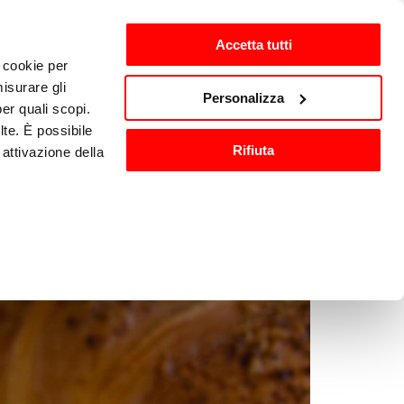
Accetta tutti
i cookie per
ten
nl-NL
isurare gli
Personalizza
per quali scopi.
lte. È possibile
Wassen en 
Keukenaccessoires
Rifiuta
attivazione della
sanitisatie
).
are o ritirare il
ci, per fornire
ilizza il nostro
n altre