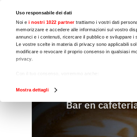
Bedrijf
Persruimte
Contact
IoT Home
Uso responsabile dei dati
Noi e
i nostri 1022 partner
trattiamo i vostri dati person
memorizzare e accedere alle informazioni sul vostro dispo
annunci e i contenuti, ricercare il pubblico e sviluppare i se
Le vostre scelte in materia di privacy sono applicabili sol
Kook 
Voedselbereiding
Sne
modificare o revocare il proprio consenso in qualsiasi mo
apparatuur
privacy.
Bar en cafeteria
Home
Con il tuo consenso, vorremmo anche:
raccogliere informazioni sulla tua posizione geog
Identificare il tuo dispositivo, scansionandolo atti
Mostra dettagli
Approfondisci come vengono elaborati i tuoi dati personal
Bar en cafeteri
tuo consenso in qualsiasi momento dalla Dichiarazione s
Utilizziamo i cookie per garantire che l’utente possa usuf
funzionalità dei social media e per analizzare il nostro tra
sito con i nostri partner che si occupano di analisi dei da