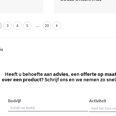
3
4
5
…
20
ia
Heeft u behoefte aan
advies
, een
offerte op maa
over een product
? Schrijf ons en we nemen zo snel
Bedrijf
Activiteit