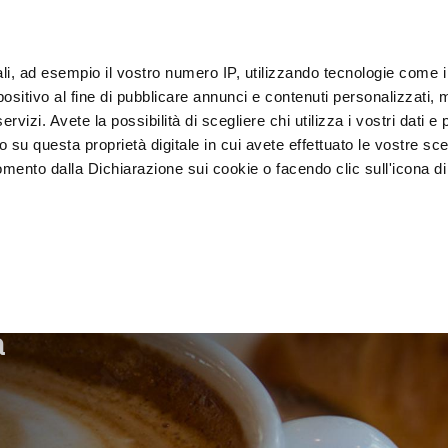
ali, ad esempio il vostro numero IP, utilizzando tecnologie come 
Klan
sitivo al fine di pubblicare annunci e contenuti personalizzati, m
rvizi. Avete la possibilità di scegliere chi utilizza i vostri dati e 
o su questa proprietà digitale in cui avete effettuato le vostre sce
Presentatie en 
Vacumeren en 
lkoeler
mento dalla Dichiarazione sui cookie o facendo clic sull'icona di 
Verkoop
verpakken
rafica, con un'approssimazione di qualche metro,
vamente alla ricerca di caratteristiche specifiche (impronte digitali
i e imposta le tue preferenze nella
sezione dettagli
. Puoi modific
a
ui cookie.
ruire del servizio richiesto, per personalizzare contenuti ed annun
ffico. Condividiamo inoltre informazioni sul modo in cui l’utente ut
ti web, pubblicità e social media, i quali potrebbero combinarle co