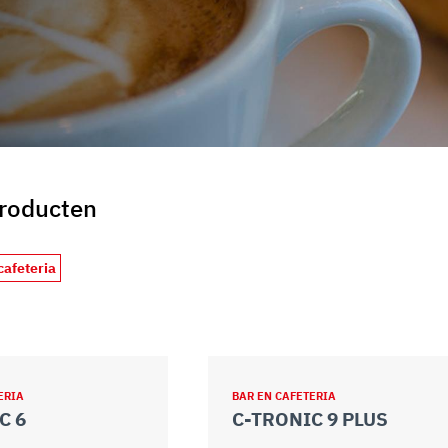
uo utilizzo dei loro servizi.
producten
cafeteria
ERIA
BAR EN CAFETERIA
C 6
C-TRONIC 9 PLUS