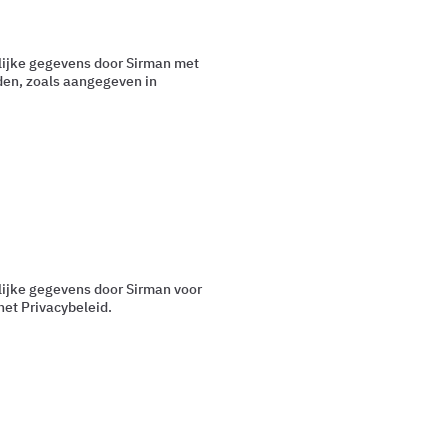
nlijke gegevens door Sirman met
den, zoals aangegeven in
lijke gegevens door Sirman voor
het Privacybeleid.