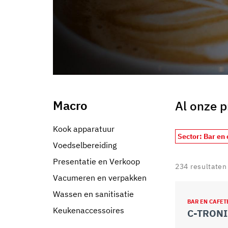
informazioni che ha fornito loro o che hanno raccolto dal s
Macro
Al onze 
Kook apparatuur
Sector: Bar en 
Voedselbereiding
Presentatie en Verkoop
234
resultaten
Vacumeren en verpakken
Wassen en sanitisatie
BAR EN CAFET
Keukenaccessoires
C-TRONI