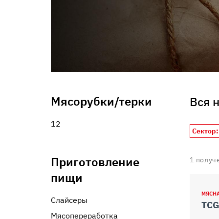
informazioni che ha fornito loro o che hanno raccolto dal s
Мясорубки/терки
Вся 
12
Сектор:
Приготовление
1
получ
пищи
МЯСН
Слайсеры
TCG
Мясопереработка