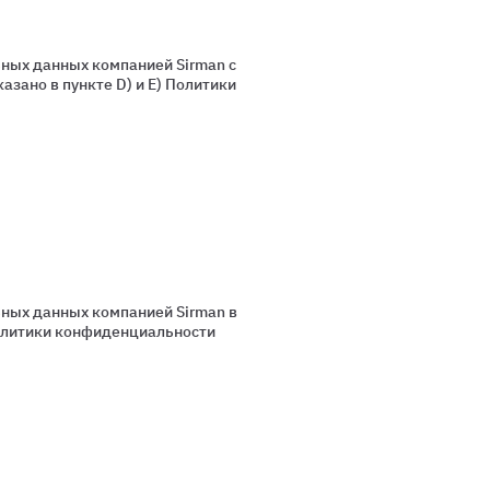
ьных данных компанией Sirman с
азано в пункте D) и E) Политики
ьных данных компанией Sirman в
Политики конфиденциальности