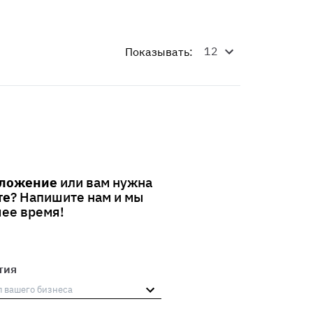
Показывать:
дложение
или вам нужна
те
? Напишите нам и мы
ее время!
тия