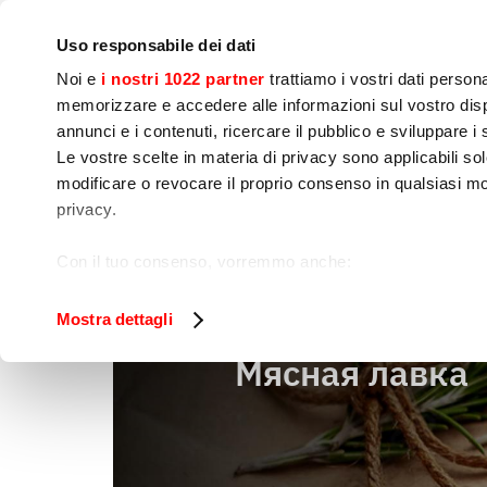
Компания
Пресс-офис
Контакты
Мастер-класс
Uso responsabile dei dati
Noi e
i nostri 1022 partner
trattiamo i vostri dati person
memorizzare e accedere alle informazioni sul vostro dispo
annunci e i contenuti, ricercare il pubblico e sviluppare i se
Le vostre scelte in materia di privacy sono applicabili sol
Приготовление 
Готовка
Упаковк
modificare o revocare il proprio consenso in qualsiasi mo
пищи
privacy.
Мясная лавка
Дом
Con il tuo consenso, vorremmo anche:
raccogliere informazioni sulla tua posizione geog
Identificare il tuo dispositivo, scansionandolo atti
Mostra dettagli
Approfondisci come vengono elaborati i tuoi dati personal
Мясная лавка
tuo consenso in qualsiasi momento dalla Dichiarazione s
Utilizziamo i cookie per garantire che l’utente possa usuf
funzionalità dei social media e per analizzare il nostro tra
sito con i nostri partner che si occupano di analisi dei da