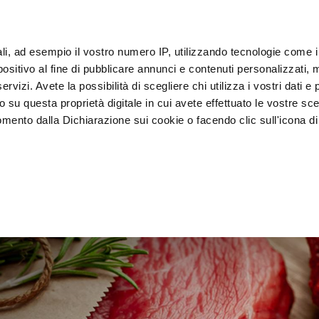
ы и обучающие курсы
IoT
ali, ad esempio il vostro numero IP, utilizzando tecnologie come 
Кли
sitivo al fine di pubblicare annunci e contenuti personalizzati, m
rvizi. Avete la possibilità di scegliere chi utilizza i vostri dati e 
o su questa proprietà digitale in cui avete effettuato le vostre sce
Шоковые 
Выставка и 
мойка и 
а
mento dalla Dichiarazione sui cookie o facendo clic sull'icona di 
охладители
продажа
дезинфе
rafica, con un'approssimazione di qualche metro,
vamente alla ricerca di caratteristiche specifiche (impronte digitali
i e imposta le tue preferenze nella
sezione dettagli
. Puoi modific
ui cookie.
ruire del servizio richiesto, per personalizzare contenuti ed annun
ffico. Condividiamo inoltre informazioni sul modo in cui l’utente ut
ti web, pubblicità e social media, i quali potrebbero combinarle co