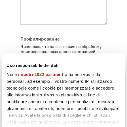
Профилирование
Я заявляю, что даю согласие на обработку
моих персональных данных компанией
Sirman с целью отправки сообщений в
маркетинговых целях, как указано в пункте
Uso responsabile dei dati
D) и E) Политики конфиденциальности.
Noi e
i nostri 1022 partner
trattiamo i vostri dati
Да
personali, ad esempio il vostro numero IP, utilizzando
tecnologie come i cookie per memorizzare e accedere
Нет
alle informazioni sul vostro dispositivo al fine di
pubblicare annunci e contenuti personalizzati, misurare
Маркетинг
gli annunci e i contenuti, ricercare il pubblico e sviluppare
i servizi. Avete la possibilità di scegliere chi utilizza i
Я заявляю, что даю согласие на обработку
моих персональных данных компанией
vostri dati e per quali scopi. Le vostre scelte in materia di
Sirman в целях профилирования, как