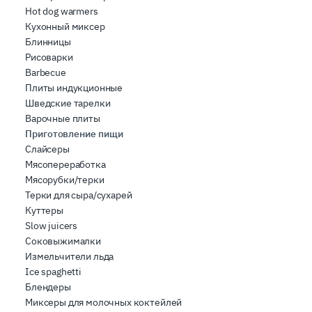
Hot dog warmers
Кухонный миксер
Блинницы
Рисоварки
Barbecue
Плиты индукционные
Шведские тарелки
Варочные плиты
Приготовление пищи
Слайсеры
Мясопереработка
Мясорубки/терки
Терки для сыра/сухарей
Куттеры
Slow juicers
Соковыжималки
Измельчители льда
Ice spaghetti
Блендеры
Миксеры для молочных коктейлей