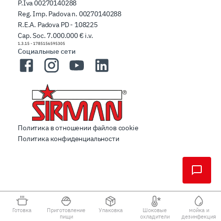
P.Iva 00270140288
Reg. Imp. Padova n. 00270140288
R.E.A. Padova PD - 108225
Cap. Soc. 7.000.000 € i.v.
1.3.15
-
1785156595305
Социальные сети
Facebook
Instagram
YouTube
LinkedIn
Политика в отношении файлов cookie
Политика конфиденциальности
Готовка
Приготовление
Упаковка
Шоковые
мойка и
пищи
охладители
дезинфекция