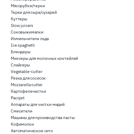
Мясорубки/терки
Терки для сыра/сухарей
Куттеры
Slow juicers
Соковыжималки
Измельчители льда
Ice spaghetti
Блендеры
Миксеры для молочных коктейлей
Слайсеры
Vegetable-cutter
Резка для сосисок
Mozzarella cutter
Картофелечистки
Pacojet
Аппараты для чистки мидий
Смесители
Машины для производства пасты
Кофемолки
Автоматическое сито