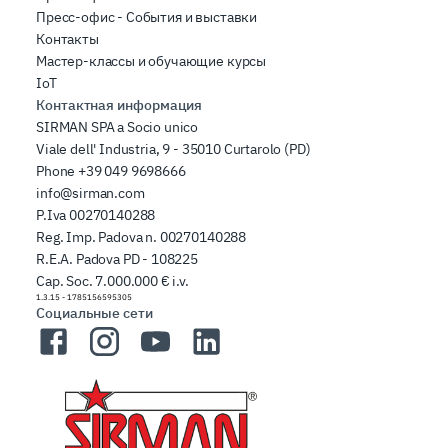
Пресс-офис - События и выставки
Контакты
Мастер-классы и обучающие курсы
IoT
Контактная информация
SIRMAN SPA a Socio unico
Viale dell' Industria, 9 - 35010 Curtarolo (PD)
Phone
+39 049 9698666
info@sirman.com
P.Iva 00270140288
Reg. Imp. Padova n. 00270140288
R.E.A. Padova PD - 108225
Cap. Soc. 7.000.000 € i.v.
1.3.15
-
1785156595305
Социальные сети
Facebook
Instagram
YouTube
LinkedIn