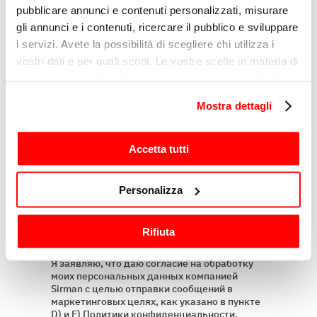
pubblicare annunci e contenuti personalizzati, misurare
Причина
gli annunci e i contenuti, ricercare il pubblico e sviluppare
i servizi. Avete la possibilità di scegliere chi utilizza i
vostri dati e per quali scopi. Le vostre scelte in materia di
privacy sono applicabili solo su questa proprietà digitale
Сообщение
in cui avete effettuato le vostre scelte. È possibile
Mostra dettagli
modificare o revocare il proprio consenso in qualsiasi
momento dalla Dichiarazione sui cookie o facendo clic
sull'icona di attivazione della privacy.
Accetta tutti
Con il tuo consenso, vorremmo anche:
Personalizza
raccogliere informazioni sulla tua posizione
geografica, con un'approssimazione di qualche
Rifiuta
metro,
Профилирование
Identificare il tuo dispositivo, scansionandolo
Я заявляю, что даю согласие на обработку
attivamente alla ricerca di caratteristiche specifiche
моих персональных данных компанией
(impronte digitali).
Sirman с целью отправки сообщений в
маркетинговых целях, как указано в пункте
Approfondisci come vengono elaborati i tuoi dati personali
D) и E) Политики конфиденциальности.