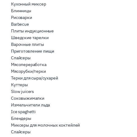
Кухонный миксер
Блинницы
Рисоварки
Barbecue
Плиты индукционные
Шведские тарелки
Варочные плиты
Приготовление пищи
Слайсеры
Мясопереработка
Мясорубки/терки
Терки для сыра/сухарей
Куттеры
Slow juicers
Соковыжималки
Измельчители льда
Ice spaghetti
Блендеры
Миксеры для молочных коктейлей
Слайсеры