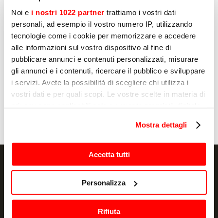
конфиденциальности
Noi e
i nostri 1022 partner
trattiamo i vostri dati
Да
personali, ad esempio il vostro numero IP, utilizzando
tecnologie come i cookie per memorizzare e accedere
Нет
alle informazioni sul vostro dispositivo al fine di
pubblicare annunci e contenuti personalizzati, misurare
gli annunci e i contenuti, ricercare il pubblico e sviluppare
i servizi. Avete la possibilità di scegliere chi utilizza i
Отправлять
vostri dati e per quali scopi. Le vostre scelte in materia di
privacy sono applicabili solo su questa proprietà digitale
in cui avete effettuato le vostre scelte. È possibile
Mostra dettagli
modificare o revocare il proprio consenso in qualsiasi
momento dalla Dichiarazione sui cookie o facendo clic
sull'icona di attivazione della privacy.
Accetta tutti
Con il tuo consenso, vorremmo anche:
Personalizza
raccogliere informazioni sulla tua posizione
NEWSLETTER
geografica, con un'approssimazione di qualche
Rifiuta
metro,
Акции и новости, прямо в вашей почте