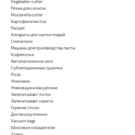
Vegetable-cutter
Резка для сосисок
Mozzarella cutter
Картофелечистки
Pacojet
Аппараты для чистки мидий
Смесители
Машины для производства пасты
Кофемолки
Автоматическое сито
Сублимационные сушилки
Pizza
Упаковка
Упаковщики вакуумные
Запечатывает лотки
Запечатывает пакеты
Горячие столы
Диспенсер пленки
Vacuum bags
Шоковые охладители
3 trays