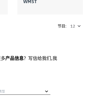
WMST
节目:
更多
产品信息
？写信给我们,我