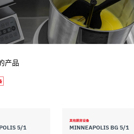
uo utilizzo dei loro servizi.
的产品
备
其他厨房设备
OLIS 5/1
MINNEAPOLIS BG 5/1