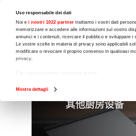
IoT
公司
新闻中心
联系我们
现场培训
Uso responsabile dei dati
Noi e
i nostri 1022 partner
trattiamo i vostri dati person
memorizzare e accedere alle informazioni sul vostro dispo
annunci e i contenuti, ricercare il pubblico e sviluppare i se
Le vostre scelte in materia di privacy sono applicabili sol
modificare o revocare il proprio consenso in qualsiasi mo
烹饪
食品加工
包
privacy.
其他厨房设备
家
Con il tuo consenso, vorremmo anche:
raccogliere informazioni sulla tua posizione geog
Identificare il tuo dispositivo, scansionandolo atti
Mostra dettagli
Approfondisci come vengono elaborati i tuoi dati personal
其他厨房设备
tuo consenso in qualsiasi momento dalla Dichiarazione s
Utilizziamo i cookie per garantire che l’utente possa usuf
funzionalità dei social media e per analizzare il nostro tra
sito con i nostri partner che si occupano di analisi dei da