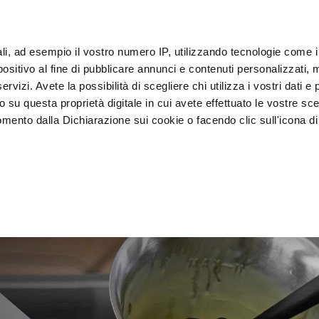
ali, ad esempio il vostro numero IP, utilizzando tecnologie come 
sitivo al fine di pubblicare annunci e contenuti personalizzati, m
客户
rvizi. Avete la possibilità di scegliere chi utilizza i vostri dati e 
o su questa proprietà digitale in cui avete effettuato le vostre sce
mento dalla Dichiarazione sui cookie o facendo clic sull'icona di 
装
急速冷却器
 食陈列
rafica, con un'approssimazione di qualche metro,
vamente alla ricerca di caratteristiche specifiche (impronte digitali
i e imposta le tue preferenze nella
sezione dettagli
. Puoi modific
ui cookie.
ruire del servizio richiesto, per personalizzare contenuti ed annun
ffico. Condividiamo inoltre informazioni sul modo in cui l’utente ut
ti web, pubblicità e social media, i quali potrebbero combinarle co