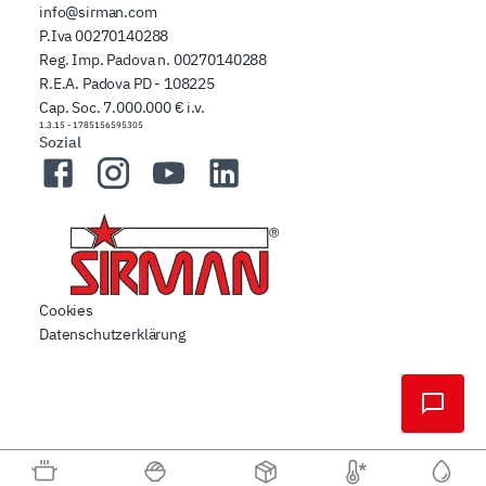
info@sirman.com
P.Iva 00270140288
Reg. Imp. Padova n. 00270140288
R.E.A. Padova PD - 108225
Cap. Soc. 7.000.000 € i.v.
1.3.15
-
1785156595305
Sozial
Facebook
Instagram
YouTube
LinkedIn
Cookies
Datenschutzerklärung