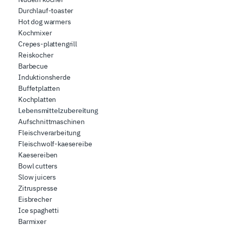
Durchlauf-toaster
Hot dog warmers
Kochmixer
Crepes-plattengrill
Reiskocher
Barbecue
Induktionsherde
Buffetplatten
Kochplatten
Lebensmittelzubereitung
Aufschnittmaschinen
Fleischverarbeitung
Fleischwolf-kaesereibe
Kaesereiben
Bowl cutters
Slow juicers
Zitruspresse
Eisbrecher
Ice spaghetti
Barmixer