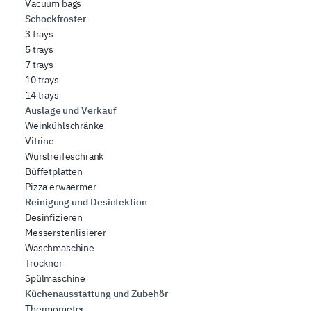
Vacuum bags
Schockfroster
3 trays
5 trays
7 trays
10 trays
14 trays
Auslage und Verkauf
Weinkühlschränke
Vitrine
Wurstreifeschrank
Büffetplatten
Pizza erwaermer
Reinigung und Desinfektion
Desinfizieren
Messersterilisierer
Waschmaschine
Trockner
Spülmaschine
Küchenausstattung und Zubehör
Thermometer