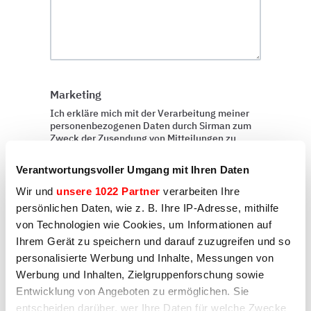
Marketing
Ich erkläre mich mit der Verarbeitung meiner
personenbezogenen Daten durch Sirman zum
Zweck der Zusendung von Mitteilungen zu
Marketingzwecken einverstanden, wie unter D)
und E) der Datenschutzerklärung angegeben
Verantwortungsvoller Umgang mit Ihren Daten
Ja
Wir und
unsere 1022 Partner
verarbeiten Ihre
persönlichen Daten, wie z. B. Ihre IP-Adresse, mithilfe
Nein
von Technologien wie Cookies, um Informationen auf
Ihrem Gerät zu speichern und darauf zuzugreifen und so
personalisierte Werbung und Inhalte, Messungen von
Profiling
Werbung und Inhalten, Zielgruppenforschung sowie
Ich erkläre mich mit der Verarbeitung meiner
Entwicklung von Angeboten zu ermöglichen. Sie
personenbezogenen Daten durch Sirman zum
entscheiden darüber, wer Ihre Daten für welche Zwecke
Zweck des Profilings einverstanden, wie unter