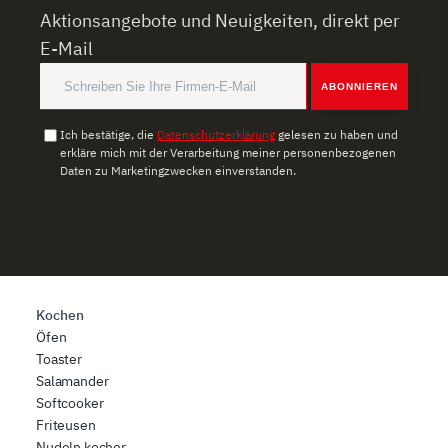
Verwendung unserer Website an unsere Partner für
Aktionsangebote und Neuigkeiten, direkt per
soziale Medien, Werbung und Analysen weiter. Unsere
E-Mail
Partner führen diese Informationen möglicherweise mit
weiteren Daten zusammen, die Sie ihnen bereitgestellt
ABONNIEREN
haben oder die sie im Rahmen Ihrer Nutzung der Dienste
gesammelt haben.
Ich bestätige, die
Datenschutzerklärung
gelesen zu haben und
erkläre mich mit der Verarbeitung meiner personenbezogenen
Daten zu Marketingzwecken einverstanden.
Kochen
Öfen
Toaster
Salamander
Softcooker
Friteusen
Nudeln kocher