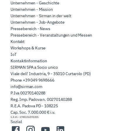
Unternehmen - Geschichte
Unternehmen - Mission
Unternehmen - Sirman in der welt
Unternehmen - Job-Angebote
Pressebereich - News
Pressebereich - Veranstaltungen und Messen
Kontakt
Workshops & Kurse
IoT
Kontaktinformation
SIRMAN SPA a Socio unico
Viale dell' Industria, 9 - 35010 Curtarolo (PD)
Phone
+39 049 9698666
info@sirman.com
P.Iva 00270140288
Reg. Imp. Padova n. 00270140288
R.E.A. Padova PD - 108225
Cap. Soc. 7.000.000 € i.v.
1.3.15
-
1785156595305
Sozial
Facebook
Instagram
YouTube
LinkedIn