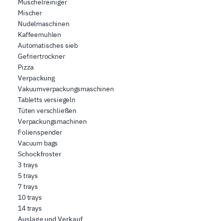
weiteren Daten zusammen, die Sie ihnen bereitgestellt
Muschelreiniger
haben oder die sie im Rahmen Ihrer Nutzung der Dienste
Mischer
Nudelmaschinen
gesammelt haben.
Kaffeemuhlen
Automatisches sieb
Gefriertrockner
Pizza
Verpackung
Vakuumverpackungsmaschinen
Tabletts versiegeln
Tüten verschließen
Verpackungsmachinen
Folienspender
Vacuum bags
Schockfroster
3 trays
5 trays
7 trays
10 trays
14 trays
Auslage und Verkauf