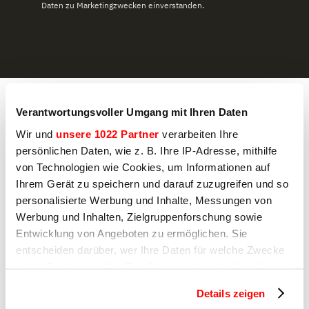
Daten zu Marketingzwecken einverstanden.
Kochen
Verantwortungsvoller Umgang mit Ihren Daten
Öfen
Wir und
unsere 1022 Partner
verarbeiten Ihre
Toaster
persönlichen Daten, wie z. B. Ihre IP-Adresse, mithilfe
Salamander
Softcooker
von Technologien wie Cookies, um Informationen auf
Friteusen
Ihrem Gerät zu speichern und darauf zuzugreifen und so
Nudeln kocher
personalisierte Werbung und Inhalte, Messungen von
Durchlauf-toaster
Werbung und Inhalten, Zielgruppenforschung sowie
Hot dog warmers
Entwicklung von Angeboten zu ermöglichen. Sie
Kochmixer
entscheiden darüber, wer Ihre Daten für welche Zwecke
Crepes-plattengrill
nutzt. Sie können Ihre Einwilligung jederzeit über die
Reiskocher
Cookie-Erklärung oder durch Klicken auf das Privacy
Barbecue
Details zeigen
Trigger Symbol ändern oder widerrufen
Induktionsherde