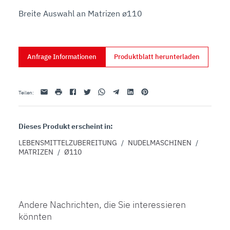
Breite Auswahl an Matrizen ø110
Anfrage Informationen
Produktblatt herunterladen
Email
drucken
Facebook
Twitter
Whatsapp
Telegram
Linkedin
Pinterest
Teilen
:
Dieses Produkt erscheint in:
LEBENSMITTELZUBEREITUNG
/
NUDELMASCHINEN
/
MATRIZEN
/
Ø110
Andere Nachrichten, die Sie interessieren
könnten