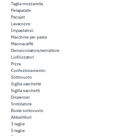
Taglia mozzarella
Pelapatate
Pacojet
Lavacozze
Impastatrici
Macchine per pasta
Macinacaffè
Denocciolatore/estrattore
Liofilizzatori
Pizza
Confezionamento
Sottovuoto
Sigilla vaschette
Sigilla sacchetti
Dispenser
Srotolatore
Buste sottovuoto
Abbattitori
3 teglie
5 teglie