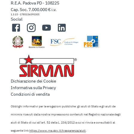
R.E.A. Padova PD - 108225
Cap. Soc. 7.000.000 € i.v.
1.3.15
-
1785156595305
Social
Facebook
Instagram
YouTube
LinkedIn
Dichiarazione dei Cookie
Informativa sulla Privacy
Condizioni di vendita
Obblighi informativi per le erogazioni pubbliche: gli aiuti di Stato e gli aiuti de
minimis ricevuti dalla nostra impresa sono contenuti nel Registro nazionale degli
aiuti di Stato di cui all’art. 52 della L. 234/2012 a cui si rinvia e consultabili al
seguente link
https://www.rna.gov.it/trasparenza/aiuti
.