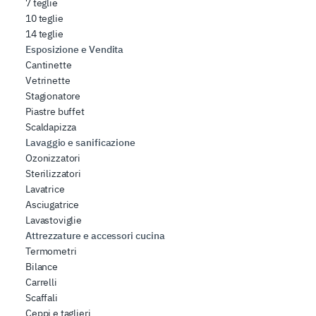
7 teglie
10 teglie
14 teglie
Esposizione e Vendita
Cantinette
Vetrinette
Stagionatore
Piastre buffet
Scaldapizza
Lavaggio e sanificazione
Ozonizzatori
Sterilizzatori
Lavatrice
Asciugatrice
Lavastoviglie
Attrezzature e accessori cucina
Termometri
Bilance
Carrelli
Scaffali
Ceppi e taglieri