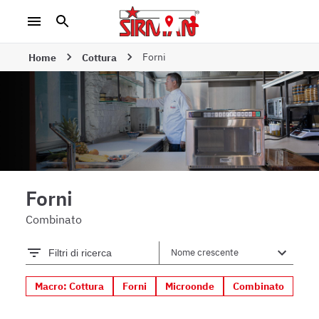
Forni
Home
Cottura
Forni
Combinato
Filtri di ricerca
Macro: Cottura
Forni
Microonde
Combinato