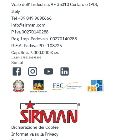
Viale dell' Industria, 9 - 35010 Curtarolo (PD),
Italy
Tel
+39 049 9698666
info@sirman.com
P.Iva 00270140288
Reg. Imp. Padova n. 00270140288
R.E.A. Padova PD - 108225
Cap. Soc. 7.000.000 € i.v.
1.3.15
-
1785156595305
Social
Facebook
Instagram
YouTube
LinkedIn
Dichiarazione dei Cookie
Informativa sulla Privacy