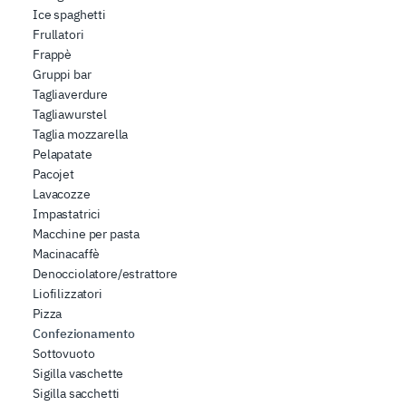
Ice spaghetti
Frullatori
Frappè
Gruppi bar
Tagliaverdure
Tagliawurstel
Taglia mozzarella
Pelapatate
Pacojet
Lavacozze
Impastatrici
Macchine per pasta
Macinacaffè
Denocciolatore/estrattore
Liofilizzatori
Pizza
Confezionamento
Sottovuoto
Sigilla vaschette
Sigilla sacchetti