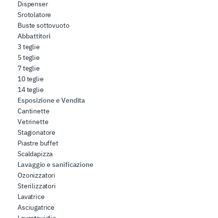
Dispenser
Srotolatore
Buste sottovuoto
Abbattitori
3 teglie
5 teglie
7 teglie
10 teglie
14 teglie
Esposizione e Vendita
Cantinette
Vetrinette
Stagionatore
Piastre buffet
Scaldapizza
Lavaggio e sanificazione
Ozonizzatori
Sterilizzatori
Lavatrice
Asciugatrice
Lavastoviglie