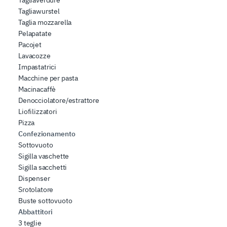
Tagliaverdure
Tagliawurstel
Taglia mozzarella
Pelapatate
Pacojet
Lavacozze
Impastatrici
Macchine per pasta
Macinacaffè
Denocciolatore/estrattore
Liofilizzatori
Pizza
Confezionamento
Sottovuoto
Sigilla vaschette
Sigilla sacchetti
Dispenser
Srotolatore
Buste sottovuoto
Abbattitori
3 teglie