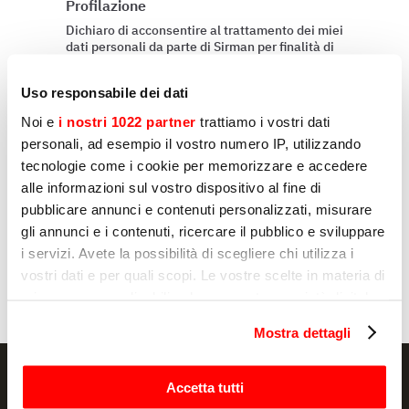
Profilazione
Dichiaro di acconsentire al trattamento dei miei
dati personali da parte di Sirman per finalità di
profilazione, come indicato sub E) e F)
dell'informativa Privacy.
Uso responsabile dei dati
Sì
Noi e
i nostri 1022 partner
trattiamo i vostri dati
personali, ad esempio il vostro numero IP, utilizzando
No
tecnologie come i cookie per memorizzare e accedere
alle informazioni sul vostro dispositivo al fine di
pubblicare annunci e contenuti personalizzati, misurare
Invia
gli annunci e i contenuti, ricercare il pubblico e sviluppare
i servizi. Avete la possibilità di scegliere chi utilizza i
vostri dati e per quali scopi. Le vostre scelte in materia di
privacy sono applicabili solo su questa proprietà digitale
in cui avete effettuato le vostre scelte. È possibile
Mostra dettagli
modificare o revocare il proprio consenso in qualsiasi
momento dalla Dichiarazione sui cookie o facendo clic
sull'icona di attivazione della privacy.
Accetta tutti