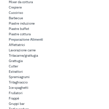
Mixer da cottura
dei dati web, pubblicità e social media, i quali potrebbero
Crepiere
combinarle con altre informazioni che ha fornito loro o
Cuociriso
che hanno raccolto dal suo utilizzo dei loro servizi.
Barbecue
Piastre induzione
Piastre buffet
Piastre cottura
Preparazione Alimenti
Affettatrici
Lavorazione carne
Tritacarne/grattugia
Grattugia
Cutter
Estrattori
Spremiagrumi
Tritaghiaccio
Ice spaghetti
Frullatori
Frappè
Gruppi bar