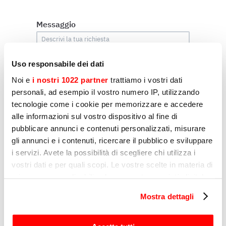
Messaggio
Uso responsabile dei dati
Noi e
i nostri 1022 partner
trattiamo i vostri dati
personali, ad esempio il vostro numero IP, utilizzando
tecnologie come i cookie per memorizzare e accedere
alle informazioni sul vostro dispositivo al fine di
pubblicare annunci e contenuti personalizzati, misurare
Marketing
gli annunci e i contenuti, ricercare il pubblico e sviluppare
i servizi. Avete la possibilità di scegliere chi utilizza i
Dichiaro di acconsentire al trattamento dei miei
dati personali da parte di Sirman per l'invio di
vostri dati e per quali scopi. Le vostre scelte in materia di
comunicazioni per finalità di marketing, come
privacy sono applicabili solo su questa proprietà digitale
indicato sub D) e E) dell'Informativa Privacy.
in cui avete effettuato le vostre scelte. È possibile
Mostra dettagli
Sì
modificare o revocare il proprio consenso in qualsiasi
momento dalla Dichiarazione sui cookie o facendo clic
No
sull'icona di attivazione della privacy.