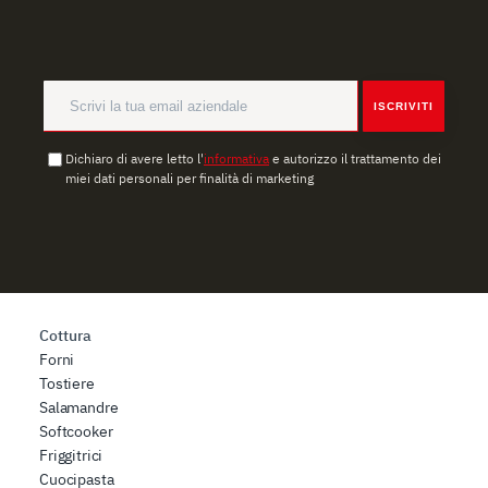
nostro sito con i nostri partner che si occupano di analisi
dei dati web, pubblicità e social media, i quali potrebbero
combinarle con altre informazioni che ha fornito loro o
che hanno raccolto dal suo utilizzo dei loro servizi.
ISCRIVITI
Dichiaro di avere letto l'
informativa
e autorizzo il trattamento dei
miei dati personali per finalità di marketing
Cottura
Forni
Tostiere
Salamandre
Softcooker
Friggitrici
Cuocipasta