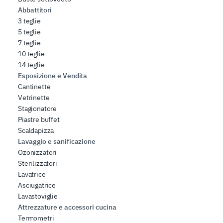
Abbattitori
3 teglie
5 teglie
7 teglie
10 teglie
14 teglie
Esposizione e Vendita
Cantinette
Vetrinette
Stagionatore
Piastre buffet
Scaldapizza
Lavaggio e sanificazione
Ozonizzatori
Sterilizzatori
Lavatrice
Asciugatrice
Lavastoviglie
Attrezzature e accessori cucina
Termometri