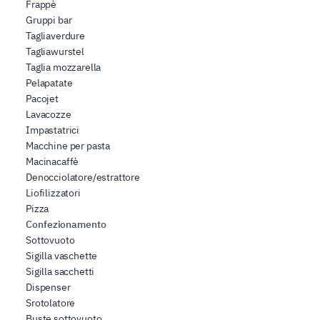
Frappè
Gruppi bar
Tagliaverdure
Tagliawurstel
Taglia mozzarella
Pelapatate
Pacojet
Lavacozze
Impastatrici
Macchine per pasta
Macinacaffè
Denocciolatore/estrattore
Liofilizzatori
Pizza
Confezionamento
Sottovuoto
Sigilla vaschette
Sigilla sacchetti
Dispenser
Srotolatore
Buste sottovuoto