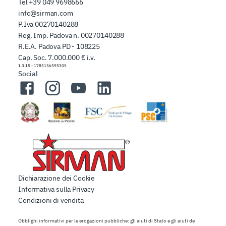
Tel
+39 049 9698666
info@sirman.com
P.Iva 00270140288
Reg. Imp. Padova n. 00270140288
R.E.A. Padova PD - 108225
Cap. Soc. 7.000.000 € i.v.
1.3.15
-
1785156595305
Social
Facebook
Instagram
YouTube
LinkedIn
Dichiarazione dei Cookie
Informativa sulla Privacy
Condizioni di vendita
Obblighi informativi per le erogazioni pubbliche: gli aiuti di Stato e gli aiuti de