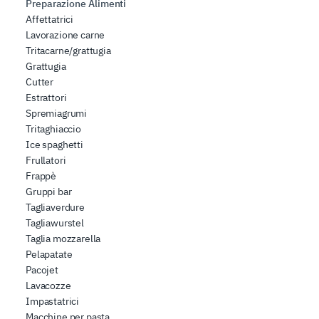
Preparazione Alimenti
Affettatrici
Lavorazione carne
Tritacarne/grattugia
Grattugia
Cutter
Estrattori
Spremiagrumi
Tritaghiaccio
Ice spaghetti
Frullatori
Frappè
Gruppi bar
Tagliaverdure
Tagliawurstel
Taglia mozzarella
Pelapatate
Pacojet
Lavacozze
Impastatrici
Macchine per pasta