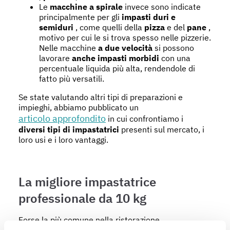
Le
macchine a spirale
invece sono indicate
principalmente per gli
impasti duri e
semiduri
, come quelli della
pizza
e del
pane
,
motivo per cui le si trova spesso nelle pizzerie.
Nelle macchine
a due velocità
si possono
lavorare
anche impasti morbidi
con una
percentuale liquida più alta, rendendole di
fatto più versatili.
Se state valutando altri tipi di preparazioni e
impieghi, abbiamo pubblicato un
articolo approfondito
in cui confrontiamo i
diversi tipi di impastatrici
presenti sul mercato, i
loro usi e i loro vantaggi.
La migliore impastatrice
professionale da 10 kg
Forse la più comune nella ristorazione,
l’impastatrice con vasca da 10 kg
è compatta e