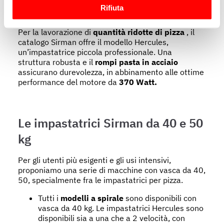
kg
Rifiuta
metro,
Identificare il tuo dispositivo, scansionandolo
Per la lavorazione di
quantità ridotte di pizza
, il
attivamente alla ricerca di caratteristiche specifiche
catalogo Sirman offre il modello Hercules,
(impronte digitali).
un’impastatrice piccola professionale. Una
Approfondisci come vengono elaborati i tuoi dati personali
struttura robusta e il
rompi pasta in acciaio
e imposta le tue preferenze nella
sezione dettagli
. Puoi
assicurano durevolezza, in abbinamento alle ottime
performance del motore da
370 Watt.
modificare o ritirare il tuo consenso in qualsiasi momento
dalla Dichiarazione sui cookie.
Utilizziamo i cookie per garantire che l’utente possa
Le impastatrici Sirman da 40 e 50
usufruire del servizio richiesto, per personalizzare
kg
contenuti ed annunci, per fornire funzionalità dei social
media e per analizzare il nostro traffico. Condividiamo
Per gli utenti più esigenti e gli usi intensivi,
inoltre informazioni sul modo in cui l’utente utilizza il
proponiamo una serie di macchine con vasca da 40,
nostro sito con i nostri partner che si occupano di analisi
50, specialmente fra le impastatrici per pizza.
dei dati web, pubblicità e social media, i quali potrebbero
Tutti i
modelli a spirale
sono disponibili con
combinarle con altre informazioni che ha fornito loro o
vasca da 40 kg. Le impastatrici Hercules sono
che hanno raccolto dal suo utilizzo dei loro servizi.
disponibili sia a una che a 2 velocità, con