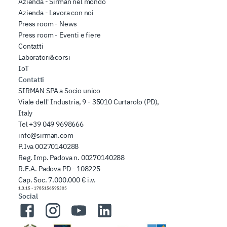
Azienda - Sirman nel mondo
Azienda - Lavora con noi
Press room - News
Press room - Eventi e fiere
Contatti
Laboratori&corsi
IoT
Contatti
SIRMAN SPA a Socio unico
Viale dell' Industria, 9 - 35010 Curtarolo (PD),
Italy
Tel
+39 049 9698666
info@sirman.com
P.Iva 00270140288
Reg. Imp. Padova n. 00270140288
R.E.A. Padova PD - 108225
Cap. Soc. 7.000.000 € i.v.
1.3.15
-
1785156595305
Social
Facebook
Instagram
YouTube
LinkedIn