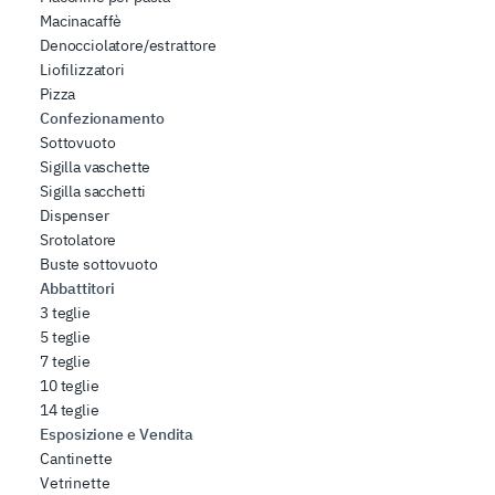
Macinacaffè
Denocciolatore/estrattore
Liofilizzatori
Pizza
Confezionamento
Sottovuoto
Sigilla vaschette
Sigilla sacchetti
Dispenser
Srotolatore
Buste sottovuoto
Abbattitori
3 teglie
5 teglie
7 teglie
10 teglie
14 teglie
Esposizione e Vendita
Cantinette
Vetrinette