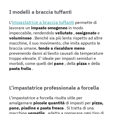
I modelli a braccia tuffanti
impastatrice a braccia tuffanti
L'
permette di
lavorare un
impasto omogeneo
in modo
impeccabile, rendendolo
vellutato
,
ossigenato
e
voluminoso
. Benché sia più lenta rispetto ad altre
macchine, il suo movimento, che imita appunto le
braccia umane,
tende a riscaldare meno
prevenendo danni al lievito causati da temperature
troppo elevate. E’ ideale per impasti semiduri e
morbidi, come quelli del
pane
, della
pizza
e della
pasta frolla
.
L’impastatrice professionale a forcella
L'impastatrice a forcella risulta utile per
amalgamare
piccole quantità
di impasti per
pizza,
pane, piadine e pasta fresca
. Si tratta di una
macchina
versatile
, adatta a preparare ogni tipo di