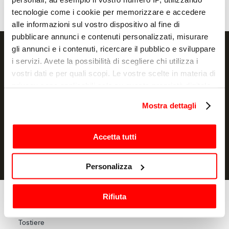
tecnologie come i cookie per memorizzare e accedere
alle informazioni sul vostro dispositivo al fine di
pubblicare annunci e contenuti personalizzati, misurare
gli annunci e i contenuti, ricercare il pubblico e sviluppare
i servizi. Avete la possibilità di scegliere chi utilizza i
vostri dati e per quali scopi. Le vostre scelte in materia di
privacy sono applicabili solo su questa proprietà digitale
ISCRIVITI
in cui avete effettuato le vostre scelte. È possibile
Mostra dettagli
modificare o revocare il proprio consenso in qualsiasi
Dichiaro di avere letto l'
informativa
e autorizzo il trattamento dei
momento dalla Dichiarazione sui cookie o facendo clic
miei dati personali per finalità di marketing
sull'icona di attivazione della privacy.
Accetta tutti
Con il tuo consenso, vorremmo anche:
Personalizza
raccogliere informazioni sulla tua posizione
geografica, con un'approssimazione di qualche
Rifiuta
metro,
Cottura
Identificare il tuo dispositivo, scansionandolo
Forni
Tostiere
attivamente alla ricerca di caratteristiche specifiche