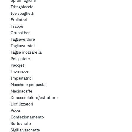
Spremiagrumi
Tritaghiaccio
Ice spaghetti
Frullatori
Frappè
Gruppi bar
Tagliaverdure
Tagliawurstel
Taglia mozzarella
Pelapatate
Pacojet
Lavacozze
Impastatrici
Macchine per pasta
Macinacaffè
Denocciolatore/estrattore
Liofilizzatori
Pizza
Confezionamento
Sottovuoto
Sigilla vaschette