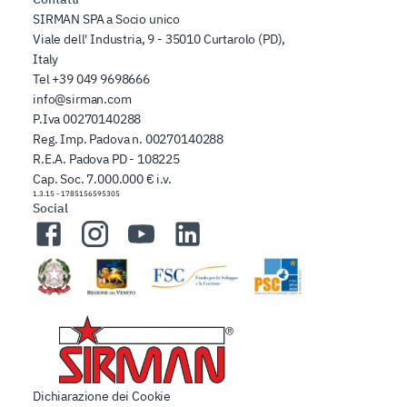
SIRMAN SPA a Socio unico
Viale dell' Industria, 9 - 35010 Curtarolo (PD),
Italy
Tel
+39 049 9698666
info@sirman.com
P.Iva 00270140288
Reg. Imp. Padova n. 00270140288
R.E.A. Padova PD - 108225
Cap. Soc. 7.000.000 € i.v.
1.3.15
-
1785156595305
Social
Facebook
Instagram
YouTube
LinkedIn
Dichiarazione dei Cookie