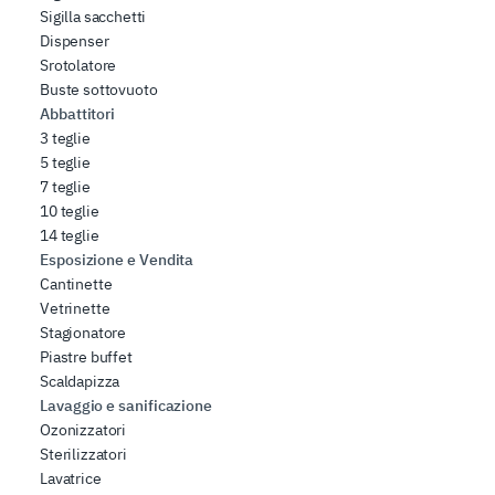
Sigilla sacchetti
Dispenser
Srotolatore
Buste sottovuoto
Abbattitori
3 teglie
5 teglie
7 teglie
10 teglie
14 teglie
Esposizione e Vendita
Cantinette
Vetrinette
Stagionatore
Piastre buffet
Scaldapizza
Lavaggio e sanificazione
Ozonizzatori
Sterilizzatori
Lavatrice