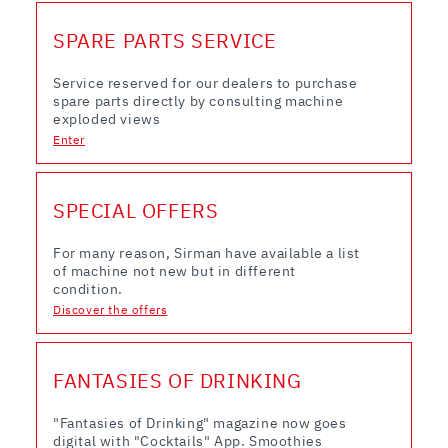
inoltre informazioni sul modo in cui l’utente utilizza il
nostro sito con i nostri partner che si occupano di analisi
SPARE PARTS SERVICE
dei dati web, pubblicità e social media, i quali potrebbero
combinarle con altre informazioni che ha fornito loro o
Service reserved for our dealers to purchase
che hanno raccolto dal suo utilizzo dei loro servizi.
spare parts directly by consulting machine
exploded views
Enter
SPECIAL OFFERS
For many reason, Sirman have available a list
of machine not new but in different
condition.
Discover the offers
FANTASIES OF DRINKING
"Fantasies of Drinking" magazine now goes
digital with "Cocktails" App. Smoothies