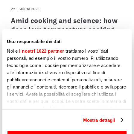
27-Е ИЮЛЯ 2023
Amid cooking and science: how
does low-temperature cooking
work?
Uso responsabile dei dati
Low-temperature, or sous vide, cooking is a
Noi e
i nostri 1022 partner
trattiamo i vostri dati
slow cooking technique that requires a
personali, ad esempio il vostro numero IP, utilizzando
vacuum to be created using safe and
tecnologie come i cookie per memorizzare e accedere
professional machinery, in order to obtain
alle informazioni sul vostro dispositivo al fine di
high-quality results.
pubblicare annunci e contenuti personalizzati, misurare
gli annunci e i contenuti, ricercare il pubblico e sviluppare
i servizi. Avete la possibilità di scegliere chi utilizza i
vostri dati e per quali scopi. Le vostre scelte in materia di
7-Е ИЮЛЯ 2023
privacy sono applicabili solo su questa proprietà digitale
in cui avete effettuato le vostre scelte. È possibile
Cleaning your slicer: easy-to-
Mostra dettagli
modificare o revocare il proprio consenso in qualsiasi
clean models and tips for
momento dalla Dichiarazione sui cookie o facendo clic