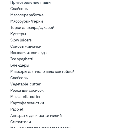
Приготовление пищи
Слайсеры
Мясопереработка
Мясорубки/терки
Терки для сыра/сухарей
Куттеры
Slow juicers
Соковыжималки
Измельчители льда
Ice spaghetti
Блендеры
Миксеры для молочных коктейлей
Слайсеры
Vegetable-cutter
Резка для сосисок
Mozzarella cutter
Картофелечистки
Pacojet
Аппараты для чистки мидий
Смесители