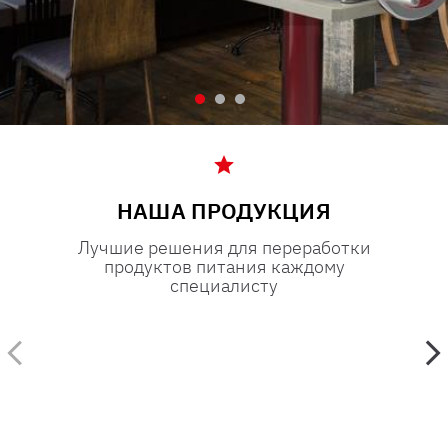
НАША ПРОДУКЦИЯ
Лучшие решения для переработки
продуктов питания каждому
специалисту
нг,
й
Ресторан
Супермаркет
паб бистро пиццерия
мясная лавка
тр