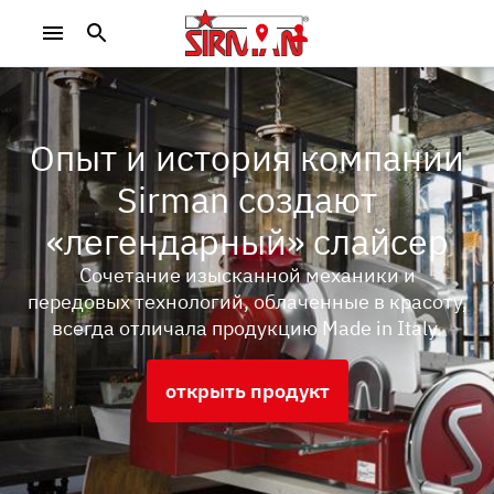
Опыт и история компании
Sirman создают
«легендарный» слайсер
Сочетание изысканной механики и
передовых технологий, облаченные в красоту,
всегда отличала продукцию Made in Italy.
открыть продукт