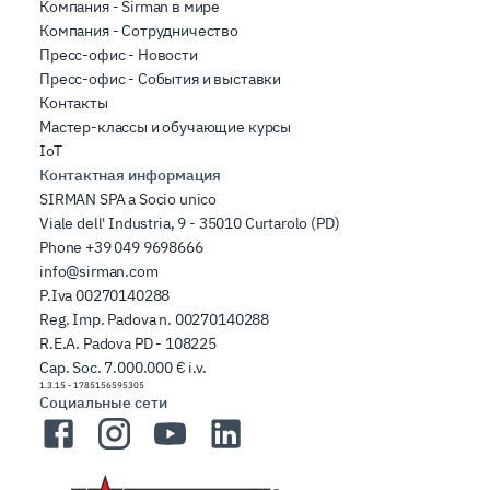
Компания - Sirman в мире
Компания - Сотрудничество
Пресс-офис - Новости
Пресс-офис - События и выставки
Контакты
Мастер-классы и обучающие курсы
IoT
Контактная информация
SIRMAN SPA a Socio unico
Viale dell' Industria, 9 - 35010 Curtarolo (PD)
Phone
+39 049 9698666
info@sirman.com
P.Iva 00270140288
Reg. Imp. Padova n. 00270140288
R.E.A. Padova PD - 108225
Cap. Soc. 7.000.000 € i.v.
1.3.15
-
1785156595305
Социальные сети
Facebook
Instagram
YouTube
LinkedIn