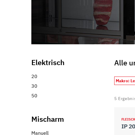
Elektrisch
Alle 
20
Makro: L
30
50
5
Ergebni
Mischarm
FLEISC
IP 2
Manuell