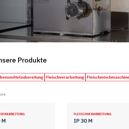
unsere Produkte
ebensmittelzubereitung
Fleischverarbeitung
Fleischmischmaschin
sse
HVERARBEITUNG
FLEISCHVERARBEITUNG
0 M
IP 30 M