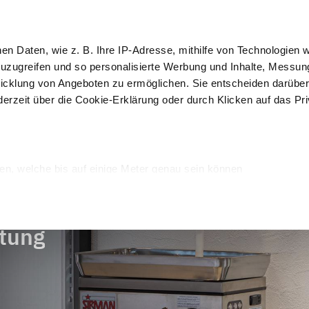
 Kurse
IoT
hen Daten, wie z. B. Ihre IP-Adresse, mithilfe von Technologien
Kun
zuzugreifen und so personalisierte Werbung und Inhalte, Messu
icklung von Angeboten zu ermöglichen. Sie entscheiden darüber
derzeit über die Cookie-Erklärung oder durch Klicken auf das Pr
Auslage und 
Rein
erpackung
Schockfroster
Verkauf
Desi
arbeitung
en, welche bis auf einige Meter genau sein können
Merkmalen (Fingerprinting) identifizieren
verarbeitet werden, und legen Sie Ihre Präferenzen im
Abschnitt
itung
onalisieren, Funktionen für soziale Medien anbieten zu können u
Informationen zu Ihrer Verwendung unserer Website an unsere P
rtner führen diese Informationen möglicherweise mit weiteren 
sie im Rahmen Ihrer Nutzung der Dienste gesammelt haben.