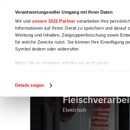
Unternehmen
Pressebereich
Kontakt
Workshops &
Verantwortungsvoller Umgang mit Ihren Daten
Wir und
unsere 1022 Partner
verarbeiten Ihre persönlic
Informationen auf Ihrem Gerät zu speichern und darauf 
Werbung und Inhalten, Zielgruppenforschung sowie Entw
für welche Zwecke nutzt. Sie können Ihre Einwilligung je
Kochen
Lebensmittelzubereitung
V
Symbol ändern oder widerrufen
Wenn Sie es erlauben, würden wir auch gerne:
Fleischver
Home
Lebensmittelzubereitung
Informationen über Ihre geografische Lage erfass
Ihr Gerät durch aktives Scannen nach bestimmten 
Details zeigen
Erfahren Sie mehr darüber, wie Ihre persönlichen Daten 
fest.
Fleischverarbe
Wir verwenden Cookies, um Inhalte und Anzeigen zu pers
Elektrisch
auf unsere Website zu analysieren. Außerdem geben wir 
soziale Medien, Werbung und Analysen weiter. Unsere Pa
zusammen, die Sie ihnen bereitgestellt haben oder die 