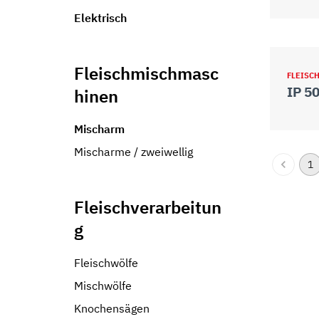
Elektrisch
Fleischmischmasc
FLEISC
IP 5
hinen
Mischarm
Mischarme / zweiwellig
1
Fleischverarbeitun
g
Fleischwölfe
Mischwölfe
Knochensägen