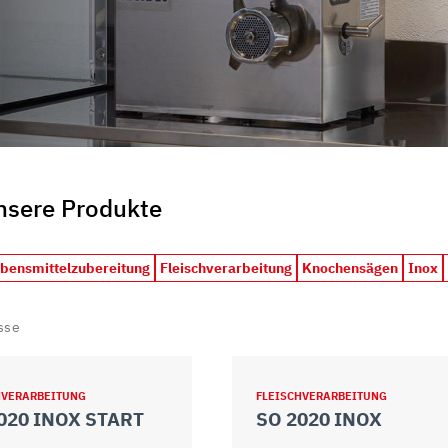
unsere Produkte
ebensmittelzubereitung
Fleischverarbeitung
Knochensägen
Inox
sse
HVERARBEITUNG
FLEISCHVERARBEITUNG
020 INOX START
SO 2020 INOX