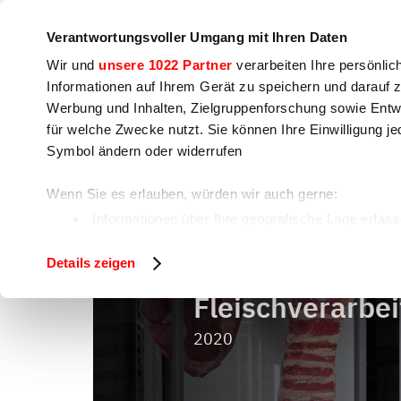
Unternehmen
Pressebereich
Kontakt
Workshops &
Verantwortungsvoller Umgang mit Ihren Daten
Wir und
unsere 1022 Partner
verarbeiten Ihre persönlic
Informationen auf Ihrem Gerät zu speichern und darauf 
Werbung und Inhalten, Zielgruppenforschung sowie Entw
für welche Zwecke nutzt. Sie können Ihre Einwilligung je
Kochen
Lebensmittelzubereitung
V
Symbol ändern oder widerrufen
Wenn Sie es erlauben, würden wir auch gerne:
Fleischver
Home
Lebensmittelzubereitung
Informationen über Ihre geografische Lage erfass
Ihr Gerät durch aktives Scannen nach bestimmten 
Details zeigen
Erfahren Sie mehr darüber, wie Ihre persönlichen Daten 
fest.
Fleischverarbe
Wir verwenden Cookies, um Inhalte und Anzeigen zu pers
2020
auf unsere Website zu analysieren. Außerdem geben wir 
soziale Medien, Werbung und Analysen weiter. Unsere Pa
zusammen, die Sie ihnen bereitgestellt haben oder die 