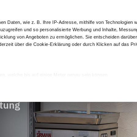
 Kurse
IoT
hen Daten, wie z. B. Ihre IP-Adresse, mithilfe von Technologien
Kun
zuzugreifen und so personalisierte Werbung und Inhalte, Messu
icklung von Angeboten zu ermöglichen. Sie entscheiden darüber
derzeit über die Cookie-Erklärung oder durch Klicken auf das Pr
Auslage und 
Rein
erpackung
Schockfroster
Verkauf
Desi
arbeitung
en, welche bis auf einige Meter genau sein können
Merkmalen (Fingerprinting) identifizieren
verarbeitet werden, und legen Sie Ihre Präferenzen im
Abschnitt
itung
onalisieren, Funktionen für soziale Medien anbieten zu können u
Informationen zu Ihrer Verwendung unserer Website an unsere P
rtner führen diese Informationen möglicherweise mit weiteren 
sie im Rahmen Ihrer Nutzung der Dienste gesammelt haben.