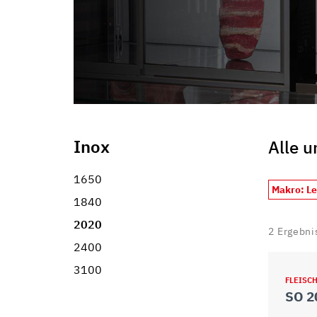
Inox
Alle 
1650
Makro: L
1840
2020
2
Ergebni
2400
3100
FLEISC
SO 2