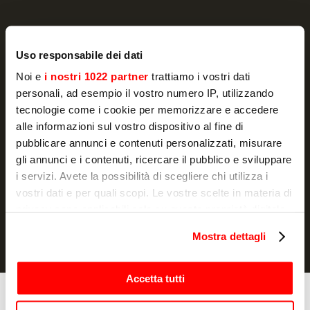
Uso responsabile dei dati
NEWSLETTER
Noi e
i nostri 1022 partner
trattiamo i vostri dati
personali, ad esempio il vostro numero IP, utilizzando
Actualité et promotions, directement dans
tecnologie come i cookie per memorizzare e accedere
votre boîte e-mail
alle informazioni sul vostro dispositivo al fine di
pubblicare annunci e contenuti personalizzati, misurare
S'ABONNER
gli annunci e i contenuti, ricercare il pubblico e sviluppare
Je déclare avoir lu la
notice d'information
et j'autorise le
i servizi. Avete la possibilità di scegliere chi utilizza i
traitement de mes données à caractère personnel à des fins de
vostri dati e per quali scopi. Le vostre scelte in materia di
marketing.
privacy sono applicabili solo su questa proprietà digitale
in cui avete effettuato le vostre scelte. È possibile
Mostra dettagli
modificare o revocare il proprio consenso in qualsiasi
momento dalla Dichiarazione sui cookie o facendo clic
sull'icona di attivazione della privacy.
Accetta tutti
Cuisson
Con il tuo consenso, vorremmo anche: