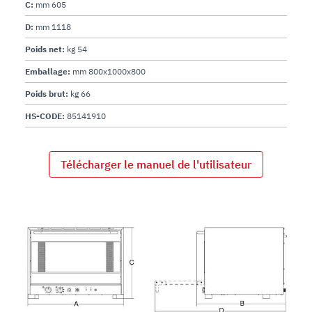
C:
mm 605
D:
mm 1118
Poids net:
kg 54
Emballage:
mm 800x1000x800
Poids brut:
kg 66
HS-CODE:
85141910
Télécharger le manuel de l'utilisateur