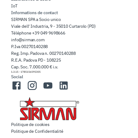
IoT
Informations de contact
SIRMAN SPA a Socio unico
Viale dell' Industria, 9 - 35010 Curtarolo (PD)
Téléphone
+39 049 9698666
info@sirman.com
P.Iva 00270140288
Reg. Imp. Padova n. 00270140288
R.E.A. Padova PD - 108225
Cap. Soc. 7.000.000 € i.v.
1.3.15
-
1785156595305
Social
Facebook
Instagram
YouTube
LinkedIn
Politique de cookies
Politique de Confidentialité