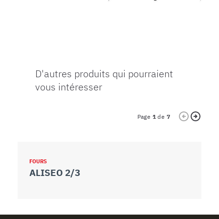
D'autres produits qui pourraient
vous intéresser
Page
1
de
7
FOURS
F
ALISEO 2/3
L