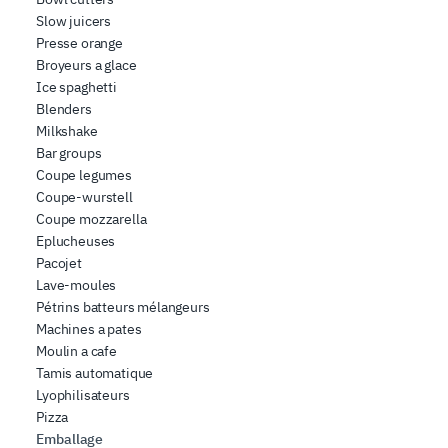
combinarle con altre informazioni che ha fornito loro o
Slow juicers
che hanno raccolto dal suo utilizzo dei loro servizi.
Presse orange
Broyeurs a glace
Ice spaghetti
Blenders
Milkshake
Bar groups
Coupe legumes
Coupe-wurstell
Coupe mozzarella
Eplucheuses
Pacojet
Lave-moules
Pétrins batteurs mélangeurs
Machines a pates
Moulin a cafe
Tamis automatique
Lyophilisateurs
Pizza
Emballage