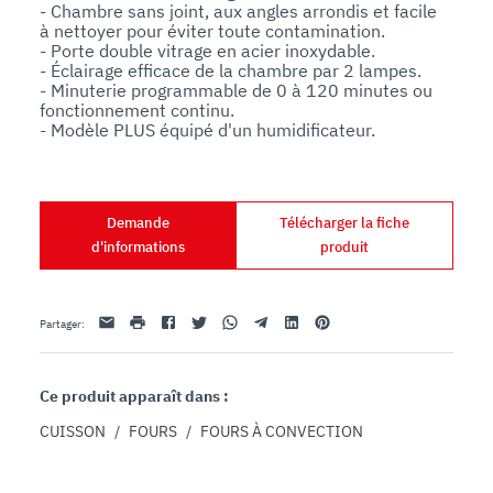
- Chambre sans joint, aux angles arrondis et facile 
à nettoyer pour éviter toute contamination.

- Porte double vitrage en acier inoxydable.

- Éclairage efficace de la chambre par 2 lampes.

- Minuterie programmable de 0 à 120 minutes ou 
fonctionnement continu.

Demande
Télécharger la fiche
d'informations
produit
Email
imprimer
Facebook
Twitter
Whatsapp
Telegram
Linkedin
Pinterest
Partager
:
Ce produit apparaît dans :
CUISSON
/
FOURS
/
FOURS À CONVECTION