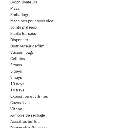
Lyophilisateurs
Pizza
Emballage
Machines pour sous vide
Joints plateaux
Scelle les sacs
Dispenser
Distributeur de film
Vacuum bags
Cellules
3 trays
5 trays
7 trays
10 trays
14 trays
Exposition et vitrines
Caves à vin
Vitrine
Armoire de séchage
Assiettes buffets
Plaque chauffe-pizza