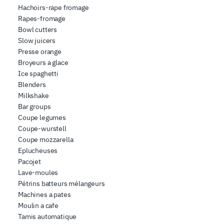
Hachoirs-rape fromage
Rapes-fromage
Bowl cutters
Slow juicers
Presse orange
Broyeurs a glace
Ice spaghetti
Blenders
Milkshake
Bar groups
Coupe legumes
Coupe-wurstell
Coupe mozzarella
Eplucheuses
Pacojet
Lave-moules
Pétrins batteurs mélangeurs
Machines a pates
Moulin a cafe
Tamis automatique