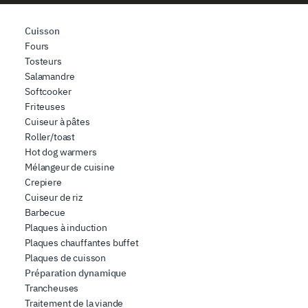
dei dati web, pubblicità e social media, i quali potrebbero
combinarle con altre informazioni che ha fornito loro o
Cuisson
Fours
che hanno raccolto dal suo utilizzo dei loro servizi.
Tosteurs
Salamandre
Softcooker
Friteuses
Cuiseur à pâtes
Roller/toast
Hot dog warmers
Mélangeur de cuisine
Crepiere
Cuiseur de riz
Barbecue
Plaques à induction
Plaques chauffantes buffet
Plaques de cuisson
Préparation dynamique
Trancheuses
Traitement de la viande