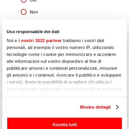
Non
Uso responsabile dei dati
Marketing
J’autorise le traitement de mes données
Noi e
i nostri 1022 partner
trattiamo i vostri dati
personnelles par Sirman pour l'envoi de
personali, ad esempio il vostro numero IP, utilizzando
communications à des fins de marketing,
tecnologie come i cookie per memorizzare e accedere
comme indiqué au point D) et E) de la politique
de confidentialité.
alle informazioni sul vostro dispositivo al fine di
pubblicare annunci e contenuti personalizzati, misurare
Oui
gli annunci e i contenuti, ricercare il pubblico e sviluppare
i servizi. Avete la possibilità di scegliere chi utilizza i
Non
vostri dati e per quali scopi. Le vostre scelte in materia di
privacy sono applicabili solo su questa proprietà digitale
in cui avete effettuato le vostre scelte. È possibile
Mostra dettagli
Envoyer
modificare o revocare il proprio consenso in qualsiasi
momento dalla Dichiarazione sui cookie o facendo clic
sull'icona di attivazione della privacy.
Accetta tutti