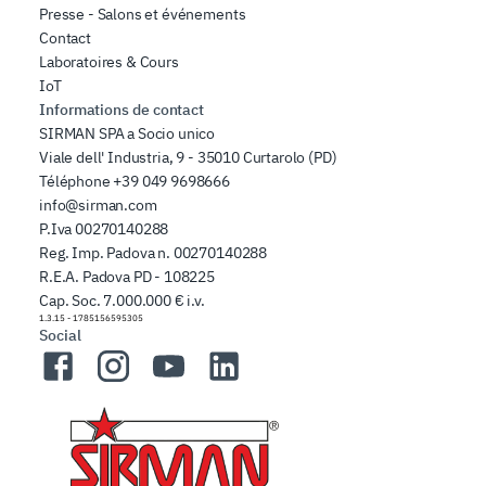
Presse - Salons et événements
Contact
Laboratoires & Cours
IoT
Informations de contact
SIRMAN SPA a Socio unico
Viale dell' Industria, 9 - 35010 Curtarolo (PD)
Téléphone
+39 049 9698666
info@sirman.com
P.Iva 00270140288
Reg. Imp. Padova n. 00270140288
R.E.A. Padova PD - 108225
Cap. Soc. 7.000.000 € i.v.
1.3.15
-
1785156595305
Social
Facebook
Instagram
YouTube
LinkedIn