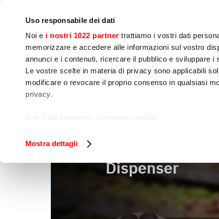
Notre société
Presse
Contact
Laboratoires & Cour
Uso responsabile dei dati
Noi e
i nostri 1022 partner
trattiamo i vostri dati person
memorizzare e accedere alle informazioni sul vostro dispo
annunci e i contenuti, ricercare il pubblico e sviluppare i se
Le vostre scelte in materia di privacy sono applicabili sol
Préparation 
Cuisson
Embal
modificare o revocare il proprio consenso in qualsiasi mo
dynamique
privacy.
Dispenser
Home
Emballage
Con il tuo consenso, vorremmo anche:
raccogliere informazioni sulla tua posizione geog
Identificare il tuo dispositivo, scansionandolo atti
Mostra dettagli
Approfondisci come vengono elaborati i tuoi dati personal
Dispenser
tuo consenso in qualsiasi momento dalla Dichiarazione s
Utilizziamo i cookie per garantire che l’utente possa usuf
funzionalità dei social media e per analizzare il nostro tra
sito con i nostri partner che si occupano di analisi dei da