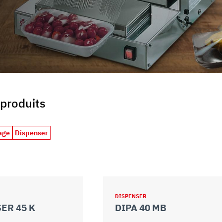
uo utilizzo dei loro servizi.
produits
age
Dispenser
DISPENSER
ER 45 K
DIPA 40 MB