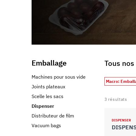
informazioni che ha fornito loro o che hanno raccolto dal s
Emballage
Tous nos 
Machines pour sous vide
Macro: Emball
Joints plateaux
Scelle les sacs
3
résultats
Dispenser
Distributeur de film
DISPENSER
Vacuum bags
DISPENS