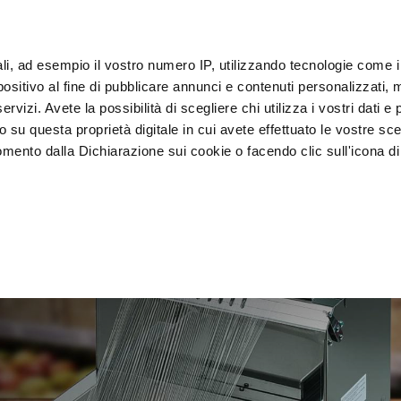
s
IoT
ali, ad esempio il vostro numero IP, utilizzando tecnologie come 
Clie
sitivo al fine di pubblicare annunci e contenuti personalizzati, m
rvizi. Avete la possibilità di scegliere chi utilizza i vostri dati e 
o su questa proprietà digitale in cui avete effettuato le vostre sce
Exposition et 
Lavage et 
lage
Cellules
mento dalla Dichiarazione sui cookie o facendo clic sull'icona di 
vitrines
désinfectio
rafica, con un'approssimazione di qualche metro,
vamente alla ricerca di caratteristiche specifiche (impronte digitali
i e imposta le tue preferenze nella
sezione dettagli
. Puoi modific
ui cookie.
ruire del servizio richiesto, per personalizzare contenuti ed annun
ffico. Condividiamo inoltre informazioni sul modo in cui l’utente ut
ti web, pubblicità e social media, i quali potrebbero combinarle co