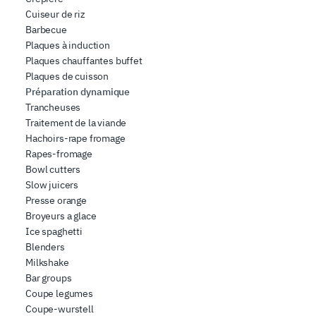
Cuiseur de riz
Barbecue
Plaques à induction
Plaques chauffantes buffet
Plaques de cuisson
Préparation dynamique
Trancheuses
Traitement de la viande
Hachoirs-rape fromage
Rapes-fromage
Bowl cutters
Slow juicers
Presse orange
Broyeurs a glace
Ice spaghetti
Blenders
Milkshake
Bar groups
Coupe legumes
Coupe-wurstell