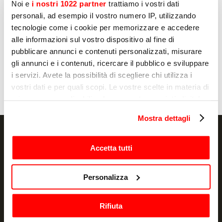
Noi e
i nostri 1022 partner
trattiamo i vostri dati
Non
personali, ad esempio il vostro numero IP, utilizzando
tecnologie come i cookie per memorizzare e accedere
alle informazioni sul vostro dispositivo al fine di
pubblicare annunci e contenuti personalizzati, misurare
Envoyer
gli annunci e i contenuti, ricercare il pubblico e sviluppare
i servizi. Avete la possibilità di scegliere chi utilizza i
vostri dati e per quali scopi. Le vostre scelte in materia di
privacy sono applicabili solo su questa proprietà digitale
in cui avete effettuato le vostre scelte. È possibile
Mostra dettagli
modificare o revocare il proprio consenso in qualsiasi
momento dalla Dichiarazione sui cookie o facendo clic
sull'icona di attivazione della privacy.
Accetta tutti
NEWSLETTER
Con il tuo consenso, vorremmo anche:
Personalizza
raccogliere informazioni sulla tua posizione
Actualité et promotions, directement dans
geografica, con un'approssimazione di qualche
votre boîte e-mail
Rifiuta
metro,
Identificare il tuo dispositivo, scansionandolo
S'ABONNER