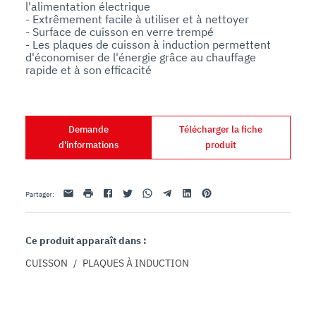
l'alimentation électrique

- Extrêmement facile à utiliser et à nettoyer

- Surface de cuisson en verre trempé

- Les plaques de cuisson à induction permettent 
d'économiser de l'énergie grâce au chauffage 
Demande
Télécharger la fiche
d'informations
produit
Email
imprimer
Facebook
Twitter
Whatsapp
Telegram
Linkedin
Pinterest
Partager
:
Ce produit apparaît dans :
CUISSON
/
PLAQUES À INDUCTION