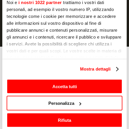
Noi e
i nostri 1022 partner
trattiamo i vostri dati
Je déclare avoir lu la
notice d'information
et j'autorise le
personali, ad esempio il vostro numero IP, utilizzando
traitement de mes données à caractère personnel à des fins de
tecnologie come i cookie per memorizzare e accedere
marketing.
alle informazioni sul vostro dispositivo al fine di
pubblicare annunci e contenuti personalizzati, misurare
gli annunci e i contenuti, ricercare il pubblico e sviluppare
i servizi. Avete la possibilità di scegliere chi utilizza i
vostri dati e per quali scopi. Le vostre scelte in materia di
privacy sono applicabili solo su questa proprietà digitale
Cuisson
Fours
in cui avete effettuato le vostre scelte. È possibile
Mostra dettagli
Tosteurs
modificare o revocare il proprio consenso in qualsiasi
Salamandre
momento dalla Dichiarazione sui cookie o facendo clic
Softcooker
sull'icona di attivazione della privacy.
Accetta tutti
Friteuses
Cuiseur à pâtes
Con il tuo consenso, vorremmo anche:
Roller/toast
Personalizza
raccogliere informazioni sulla tua posizione
Hot dog warmers
geografica, con un'approssimazione di qualche
Mélangeur de cuisine
Rifiuta
metro,
Crepiere
Cuiseur de riz
Identificare il tuo dispositivo, scansionandolo