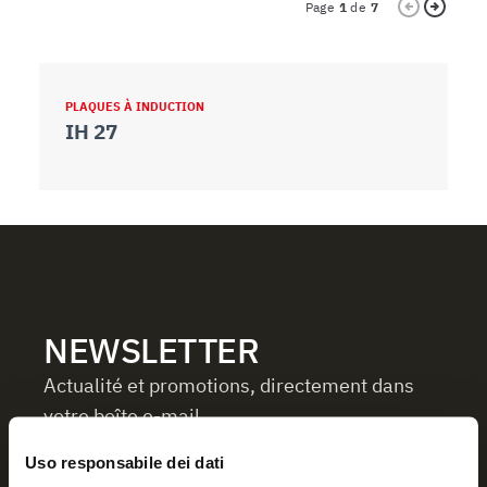
Page
1
de
7
PLAQUES À INDUCTION
P
IH 27
I
NEWSLETTER
Actualité et promotions, directement dans
votre boîte e-mail
S'ABONNER
Uso responsabile dei dati