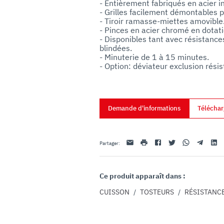
- Entièrement fabriqués en acier in
uo utilizzo dei loro servizi.
- Grilles facilement démontables p
- Tiroir ramasse-miettes amovible.
- Pinces en acier chromé en dotatio
- Disponibles tant avec résistance
blindées.

- Minuterie de 1 à 15 minutes.

- Option: déviateur exclusion résis
Demande d'informations
Téléchar
Email
imprimer
Facebook
Twitter
Whatsapp
Telegram
Linke
Partager
:
Ce produit apparaît dans :
CUISSON
/
TOSTEURS
/
RÉSISTANC