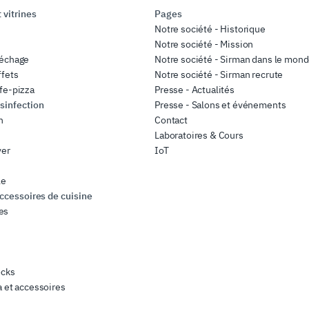
 vitrines
Pages
Notre société - Historique
Notre société - Mission
séchage
Notre société - Sirman dans le mon
ffets
Notre société - Sirman recrute
fe-pizza
Presse - Actualités
sinfection
Presse - Salons et événements
n
Contact
Laboratoires & Cours
ver
IoT
le
accessoires de cuisine
es
s
ocks
a et accessoires