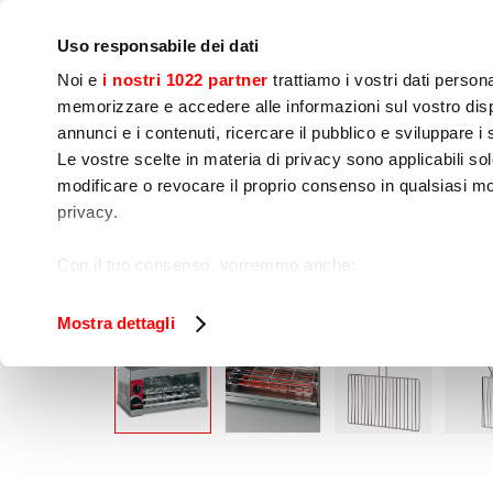
Notre société
Presse
Contact
Laboratoires & Cour
Uso responsabile dei dati
Noi e
i nostri 1022 partner
trattiamo i vostri dati person
memorizzare e accedere alle informazioni sul vostro dispo
annunci e i contenuti, ricercare il pubblico e sviluppare i se
Le vostre scelte in materia di privacy sono applicabili sol
Préparation 
Cuisson
Embal
modificare o revocare il proprio consenso in qualsiasi mo
dynamique
privacy.
6Q
Home
Cuisson
Tosteurs
Con il tuo consenso, vorremmo anche:
raccogliere informazioni sulla tua posizione geog
Identificare il tuo dispositivo, scansionandolo atti
Mostra dettagli
Approfondisci come vengono elaborati i tuoi dati personal
tuo consenso in qualsiasi momento dalla Dichiarazione s
Utilizziamo i cookie per garantire che l’utente possa usuf
funzionalità dei social media e per analizzare il nostro tra
sito con i nostri partner che si occupano di analisi dei da