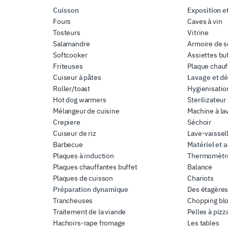
Cuisson
Exposition et
Fours
Caves à vin
Tosteurs
Vitrine
Salamandre
Armoire de 
Softcooker
Assiettes bu
Friteuses
Plaque chauf
Cuiseur à pâtes
Lavage et dé
Roller/toast
Hygienisatio
Hot dog warmers
Sterilizateur
Mélangeur de cuisine
Machine à la
Crepiere
Séchoir
Cuiseur de riz
Lave-vaissel
Barbecue
Matériel et 
Plaques à induction
Thermomètr
Plaques chauffantes buffet
Balance
Plaques de cuisson
Chariots
Préparation dynamique
Des étagère
Trancheuses
Chopping bl
Traitement de la viande
Pelles à pizz
Hachoirs-rape fromage
Les tables