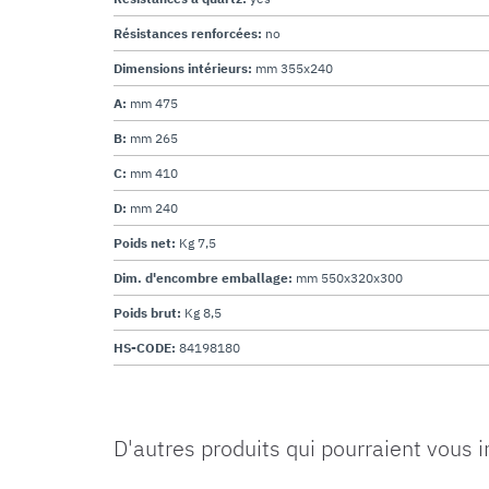
Résistances renforcées:
no
Dimensions intérieurs:
mm 355x240
A:
mm 475
B:
mm 265
C:
mm 410
D:
mm 240
Poids net:
Kg 7,5
Dim. d'encombre emballage:
mm 550x320x300
Poids brut:
Kg 8,5
HS-CODE:
84198180
D'autres produits qui pourraient vous 