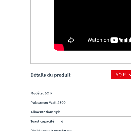
Détails du produit
Modéle:
6Q P
Puissance:
Watt 2800
Alimentation:
1ph
Toast capacité:
nr. 6
Résistances à quartz:
yes