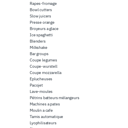
Rapes-fromage
Bowl cutters
Slow juicers
Presse orange
Broyeurs a glace
Ice spaghetti
Blenders
Milkshake
Bar groups
Coupe legumes
Coupe-wurstell
Coupe mozzarella
Eplucheuses
Pacojet
Lave-moules
Pétrins batteurs mélangeurs
Machines a pates
Moulin a cafe
Tamis automatique
Lyophilisateurs