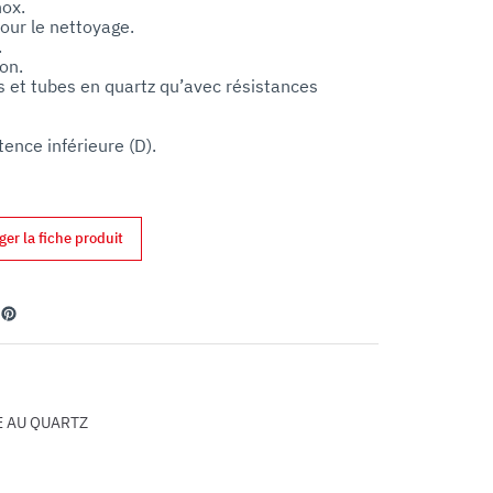
ox.

our le nettoyage.



n.

s et tubes en quartz qu’avec résistances 
tence inférieure (D).
ger la fiche produit
din
Pinterest
E AU QUARTZ