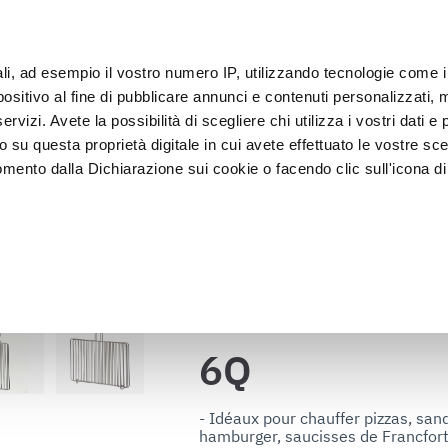
s
IoT
ali, ad esempio il vostro numero IP, utilizzando tecnologie come 
Clie
sitivo al fine di pubblicare annunci e contenuti personalizzati, m
rvizi. Avete la possibilità di scegliere chi utilizza i vostri dati e 
o su questa proprietà digitale in cui avete effettuato le vostre sce
Exposition et 
Lavage et 
lage
Cellules
mento dalla Dichiarazione sui cookie o facendo clic sull'icona di 
vitrines
désinfectio
rafica, con un'approssimazione di qualche metro,
vamente alla ricerca di caratteristiche specifiche (impronte digitali
Retour au catalogue
i e imposta le tue preferenze nella
sezione dettagli
. Puoi modific
ui cookie.
6Q
ruire del servizio richiesto, per personalizzare contenuti ed annun
ffico. Condividiamo inoltre informazioni sul modo in cui l’utente ut
- Idéaux pour chauffer pizzas, san
hamburger, saucisses de Francfort, 
ti web, pubblicità e social media, i quali potrebbero combinarle co