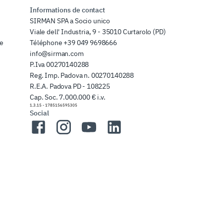
Informations de contact
SIRMAN SPA a Socio unico
Viale dell' Industria, 9 - 35010 Curtarolo (PD)
de
Téléphone
+39 049 9698666
info@sirman.com
P.Iva 00270140288
Reg. Imp. Padova n. 00270140288
R.E.A. Padova PD - 108225
Cap. Soc. 7.000.000 € i.v.
1.3.15
-
1785156595305
Social
Facebook
Instagram
YouTube
LinkedIn