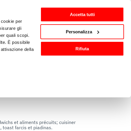
Accetta tutti
i cookie per
nts
fr-FR
isurare gli
Personalizza
per quali scopi.
lte. È possibile
Matériel et accessoires de 
Rifiuta
attivazione della
n
cuisine
).
are o ritirare il
ci, per fornire
ilizza il nostro
dwichs et aliments précuits; cuisiner 
toast farcis et piadinas.

n altre