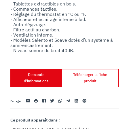
- Tablettes extractibles en bois.

- Commandes tactiles.

- Réglage du thermostat en °C ou °F.

- Afficheur et éclairage interne à led.

- Auto-dégivrage.

- Filtre actif au charbon.

- Ventilation interne.

- Modèles Salento et Soave dotés d’un système à 
semi-encastrement.

Demande
Télécharger la fiche
d'informations
produit
Email
imprimer
Facebook
Twitter
Whatsapp
Telegram
Linkedin
Pinterest
Partager
:
Ce produit apparaît dans :