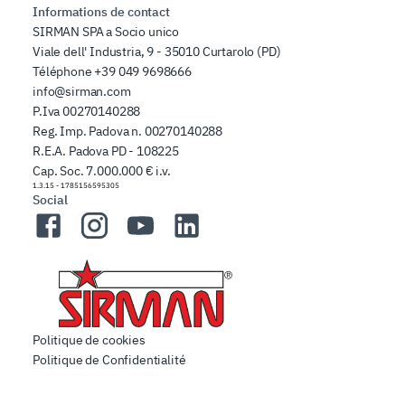
Informations de contact
SIRMAN SPA a Socio unico
Viale dell' Industria, 9 - 35010 Curtarolo (PD)
Téléphone
+39 049 9698666
info@sirman.com
P.Iva 00270140288
Reg. Imp. Padova n. 00270140288
R.E.A. Padova PD - 108225
Cap. Soc. 7.000.000 € i.v.
1.3.15
-
1785156595305
Social
Facebook
Instagram
YouTube
LinkedIn
Politique de cookies
Politique de Confidentialité