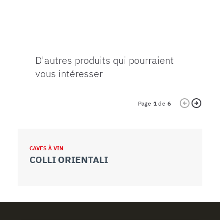
D'autres produits qui pourraient
vous intéresser
Page
1
de
6
CAVES À VIN
C
COLLI ORIENTALI