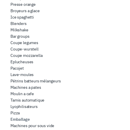
combinarle con altre informazioni che ha fornito loro o
Presse orange
Broyeurs a glace
che hanno raccolto dal suo utilizzo dei loro servizi.
Ice spaghetti
Blenders
Milkshake
Bar groups
Coupe legumes
Coupe-wurstell
Coupe mozzarella
Eplucheuses
Pacojet
Lave-moules
Pétrins batteurs mélangeurs
Machines a pates
Moulin a cafe
Tamis automatique
Lyophilisateurs
Pizza
Emballage
Machines pour sous vide