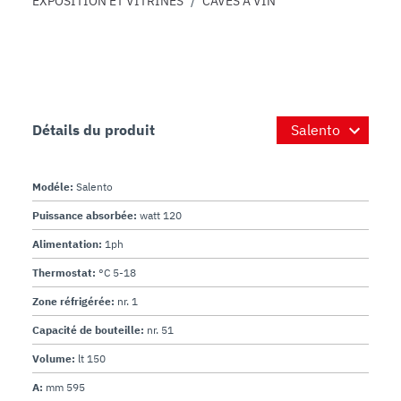
EXPOSITION ET VITRINES
/
CAVES À VIN
Détails du produit
Modéle:
Salento
Puissance absorbée:
watt 120
Alimentation:
1ph
Thermostat:
°C 5-18
Zone réfrigérée:
nr. 1
Capacité de bouteille:
nr. 51
Volume:
lt 150
A:
mm 595