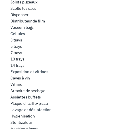
Joints plateaux
Scelle les sacs
Dispenser
Distributeur de film
Vacuum bags
Cellules
3 trays
5 trays
7 trays
10 trays
14 trays
Exposition et vitrines
Caves à vin
Vitrine
Armoire de séchage
Assiettes buffets
Plaque chauffe-pizza
Lavage et désinfection
Hygienisation
Sterilizateur
Machine à laver