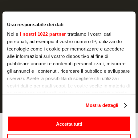
NEWSLETTER
Uso responsabile dei dati
Actualité et promotions, directement dans
Noi e
i nostri 1022 partner
trattiamo i vostri dati
personali, ad esempio il vostro numero IP, utilizzando
votre boîte e-mail
tecnologie come i cookie per memorizzare e accedere
S'ABONNER
alle informazioni sul vostro dispositivo al fine di
pubblicare annunci e contenuti personalizzati, misurare
Je déclare avoir lu la
notice d'information
et j'autorise le
gli annunci e i contenuti, ricercare il pubblico e sviluppare
traitement de mes données à caractère personnel à des fins de
i servizi. Avete la possibilità di scegliere chi utilizza i
marketing.
vostri dati e per quali scopi. Le vostre scelte in materia di
privacy sono applicabili solo su questa proprietà digitale
in cui avete effettuato le vostre scelte. È possibile
Mostra dettagli
modificare o revocare il proprio consenso in qualsiasi
momento dalla Dichiarazione sui cookie o facendo clic
sull'icona di attivazione della privacy.
Accetta tutti
Cuisson
Fours
Con il tuo consenso, vorremmo anche: