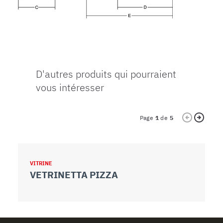
D'autres produits qui pourraient
vous intéresser
Page
1
de
5
VITRINE
V
VETRINETTA PIZZA