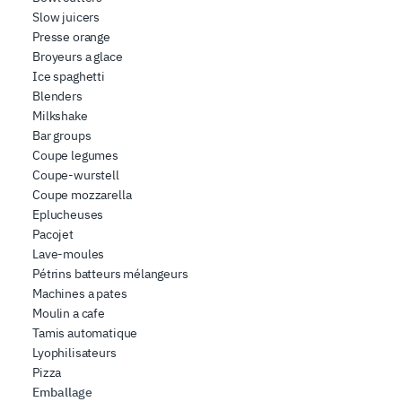
combinarle con altre informazioni che ha fornito loro o
Slow juicers
che hanno raccolto dal suo utilizzo dei loro servizi.
Presse orange
Broyeurs a glace
Ice spaghetti
Blenders
Milkshake
Bar groups
Coupe legumes
Coupe-wurstell
Coupe mozzarella
Eplucheuses
Pacojet
Lave-moules
Pétrins batteurs mélangeurs
Machines a pates
Moulin a cafe
Tamis automatique
Lyophilisateurs
Pizza
Emballage