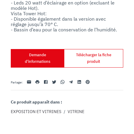
- Leds 20 watt d’éclairage en option (excluant le 
modèle Hot).

Vista Tower Hot:

- Disponible également dans la version avec 
réglage jusqu’à 70° C.

- Bassin d’eau pour la conservation de l’humidité.
Demande
Télécharger la fiche
d'informations
produit
Email
imprimer
Facebook
Twitter
Whatsapp
Telegram
Linkedin
Pinterest
Partager
:
Ce produit apparaît dans :
EXPOSITION ET VITRINES
/
VITRINE