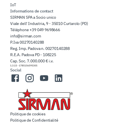
IoT
Informations de contact
SIRMAN SPA a Socio unico
Viale dell' Industria, 9 - 35010 Curtarolo (PD)
Téléphone
+39 049 9698666
info@sirman.com
P.Iva 00270140288
Reg. Imp. Padova n. 00270140288
R.E.A. Padova PD - 108225
Cap. Soc. 7.000.000 € i.v.
1.3.15
-
1785156595305
Social
Facebook
Instagram
YouTube
LinkedIn
Politique de cookies
Politique de Confidentialité