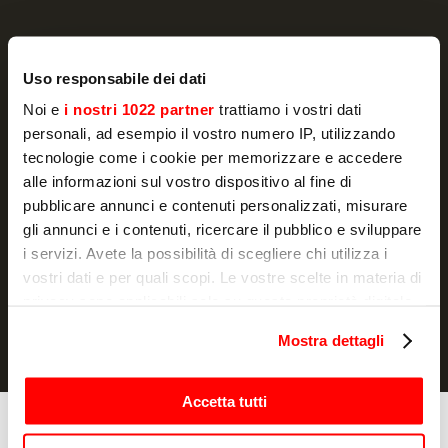
Uso responsabile dei dati
NEWSLETTER
Noi e
i nostri 1022 partner
trattiamo i vostri dati
personali, ad esempio il vostro numero IP, utilizzando
Actualité et promotions, directement dans
tecnologie come i cookie per memorizzare e accedere
votre boîte e-mail
alle informazioni sul vostro dispositivo al fine di
pubblicare annunci e contenuti personalizzati, misurare
S'ABONNER
gli annunci e i contenuti, ricercare il pubblico e sviluppare
Je déclare avoir lu la
notice d'information
et j'autorise le
i servizi. Avete la possibilità di scegliere chi utilizza i
traitement de mes données à caractère personnel à des fins de
vostri dati e per quali scopi. Le vostre scelte in materia di
marketing.
privacy sono applicabili solo su questa proprietà digitale
in cui avete effettuato le vostre scelte. È possibile
Mostra dettagli
modificare o revocare il proprio consenso in qualsiasi
momento dalla Dichiarazione sui cookie o facendo clic
sull'icona di attivazione della privacy.
Accetta tutti
Cuisson
Con il tuo consenso, vorremmo anche: