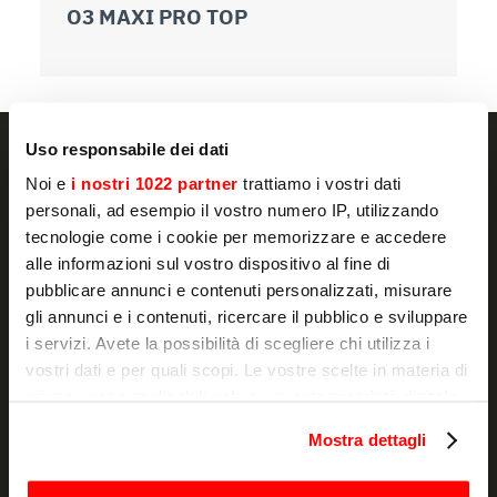
O3 MAXI PRO TOP
O
Uso responsabile dei dati
Noi e
i nostri 1022 partner
trattiamo i vostri dati
personali, ad esempio il vostro numero IP, utilizzando
NEWSLETTER
tecnologie come i cookie per memorizzare e accedere
alle informazioni sul vostro dispositivo al fine di
Actualité et promotions, directement dans
pubblicare annunci e contenuti personalizzati, misurare
votre boîte e-mail
gli annunci e i contenuti, ricercare il pubblico e sviluppare
i servizi. Avete la possibilità di scegliere chi utilizza i
S'ABONNER
vostri dati e per quali scopi. Le vostre scelte in materia di
privacy sono applicabili solo su questa proprietà digitale
Je déclare avoir lu la
notice d'information
et j'autorise le
in cui avete effettuato le vostre scelte. È possibile
traitement de mes données à caractère personnel à des fins de
Mostra dettagli
marketing.
modificare o revocare il proprio consenso in qualsiasi
momento dalla Dichiarazione sui cookie o facendo clic