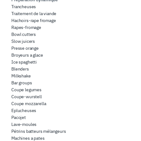
nostro sito con i nostri partner che si occupano di analisi
Trancheuses
Traitement de la viande
dei dati web, pubblicità e social media, i quali potrebbero
Hachoirs-rape fromage
combinarle con altre informazioni che ha fornito loro o
Rapes-fromage
che hanno raccolto dal suo utilizzo dei loro servizi.
Bowl cutters
Slow juicers
Presse orange
Broyeurs a glace
Ice spaghetti
Blenders
Milkshake
Bar groups
Coupe legumes
Coupe-wurstell
Coupe mozzarella
Eplucheuses
Pacojet
Lave-moules
Pétrins batteurs mélangeurs
Machines a pates