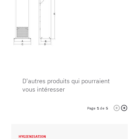
D'autres produits qui pourraient
vous intéresser
Page
1
de
5
HYGIENISATION
H