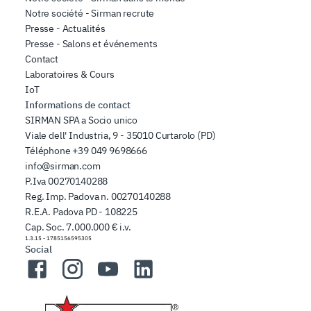
Notre société - Sirman recrute
Presse - Actualités
Presse - Salons et événements
Contact
Laboratoires & Cours
IoT
Informations de contact
SIRMAN SPA a Socio unico
Viale dell' Industria, 9 - 35010 Curtarolo (PD)
Téléphone
+39 049 9698666
info@sirman.com
P.Iva 00270140288
Reg. Imp. Padova n. 00270140288
R.E.A. Padova PD - 108225
Cap. Soc. 7.000.000 € i.v.
1.3.15
-
1785156595305
Social
Facebook
Instagram
YouTube
LinkedIn