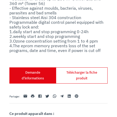
360 m² (Tower 56)

- Effective against moulds, bacteria, viruses, 
parasites and bad smells

- Stainless steel Aisi 304 construction

Programmable digital control panel equipped with 
safety lock and:

1.daily start and stop programming 0-24h

2.weekly start and stop programming

3.Ozone concentration setting from 1 to 4 ppm

4.The eprom memory prevents loss of the set 
programs, date and time, even if power is cut off
Demande
Télécharger la fiche
d'informations
produit
Email
imprimer
Facebook
Twitter
Whatsapp
Telegram
Linkedin
Pinterest
Partager
:
Ce produit apparaît dans :